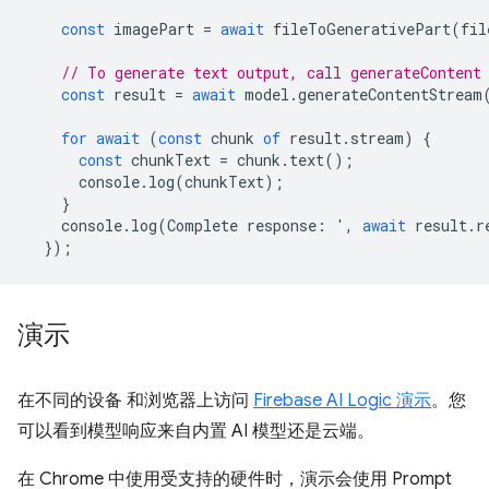
const
imagePart
=
await
fileToGenerativePart
(
fil
// To generate text output, call generateContent
const
result
=
await
model
.
generateContentStream
for
await
(
const
chunk
of
result
.
stream
)
{
const
chunkText
=
chunk
.
text
();
console
.
log
(
chunkText
);
}
console
.
log
(
Complete
response
:
'
,
await
result
.
r
});
演示
在不同的设备 和浏览器上访问
Firebase AI Logic 演示
。您
可以看到模型响应来自内置 AI 模型还是云端。
在 Chrome 中使用受支持的硬件时，演示会使用 Prompt