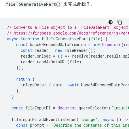
fileToGenerativePart()
来完成此操作。
// Converts a File object to a `FileDataPart` object
// https://firebase.google.com/docs/reference/js/ver
async
function
fileToGenerativePart
(
file
)
{
const
base64EncodedDataPromise
=
new
Promise
((
re
const
reader
=
new
FileReader
();
reader
.
onload
=
()
=
>
resolve
(
reader
.
result
.
sp
reader
.
readAsDataURL
(
file
);
});
return
{
inlineData
:
{
data
:
await
base64EncodedDataPro
};
}
const
fileInputEl
=
document
.
querySelector
(
'input[
fileInputEl
.
addEventListener
(
'change'
,
async
()
=
>
const
prompt
=
'Describe the contents of this im