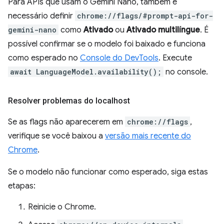
Para APIs que usam o Gemini Nano, também é
necessário definir
chrome://flags/#prompt-api-for-
gemini-nano
como
Ativado
ou
Ativado multilíngue
. É
possível confirmar se o modelo foi baixado e funciona
como esperado no
Console do DevTools
. Execute
await LanguageModel.availability();
no console.
Resolver problemas do localhost
Se as flags não aparecerem em
chrome://flags
,
verifique se você baixou a
versão mais recente do
Chrome
.
Se o modelo não funcionar como esperado, siga estas
etapas:
Reinicie o Chrome.