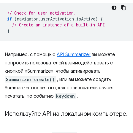
// Check for user activation.
if
(
navigator
.
userActivation
.
isActive
)
{
// Create an instance of a built-in API
}
Например, с помощью
API Summarizer
вы можете
попросить пользователей взаимодействовать с
кнопкой «Summarize», чтобы активировать
Summarizer.create()
, или вы можете создать
Summarizer после того, как пользователь начнет
печатать, по событию
keydown
.
Используйте API на локальном компьютере
.