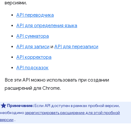
версиями.
API переводчика
API для определения языка
API сумматора
API для записи
и
API для перезаписи
API корректора
API подсказок
Все эти API можно использовать при создании
расширений для Chrome.
Примечание:
Если API доступен в рамках пробной версии,
необходимо
зарегистрировать расширение для этой пробной
версии
.