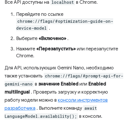
Все API доступны на
localhost
в Chrome.
Перейдите по ссылке
chrome://flags/#optimization-guide-on-
device-model
.
Выберите
«Включено»
.
Нажмите
«Перезапустить»
или перезапустите
Chrome.
Для API, использующих Gemini Nano, необходимо
также установить
chrome://flags/#prompt-api-for-
gemini-nano
в
значение Enabled
или
Enabled
multilingual
. Проверить загрузку и корректную
работу модели можно в
консоли инструментов
разработчика
. Выполните команду
await
LanguageModel.availability();
в консоли.