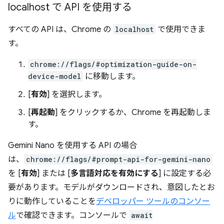
localhost で API を使用する
すべての API は、Chrome の
localhost
で使用できま
す。
chrome://flags/#optimization-guide-on-
device-model
に移動します。
[
有効
] を選択します。
[
再起動
] をクリックするか、Chrome を再起動しま
す。
Gemini Nano を使用する API の場合
は、
chrome://flags/#prompt-api-for-gemini-nano
を [
有効
] または [
多言語対応を有効にする
] に設定する必
要があります。モデルがダウンロードされ、意図したとお
りに動作していることを
デベロッパー ツールのコンソー
ル
で確認できます。コンソールで
await