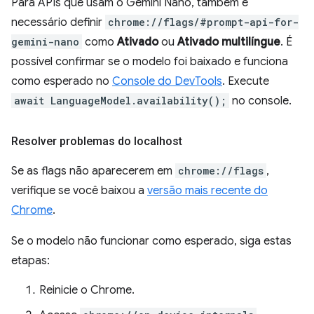
Para APIs que usam o Gemini Nano, também é
necessário definir
chrome://flags/#prompt-api-for-
gemini-nano
como
Ativado
ou
Ativado multilíngue
. É
possível confirmar se o modelo foi baixado e funciona
como esperado no
Console do DevTools
. Execute
await LanguageModel.availability();
no console.
Resolver problemas do localhost
Se as flags não aparecerem em
chrome://flags
,
verifique se você baixou a
versão mais recente do
Chrome
.
Se o modelo não funcionar como esperado, siga estas
etapas:
Reinicie o Chrome.