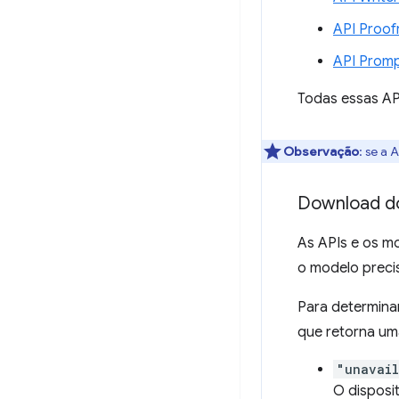
API Proof
API Prom
Todas essas AP
Observação
:
se a A
Download d
As APIs e os m
o modelo preci
Para determina
que retorna um
"unavai
O disposi