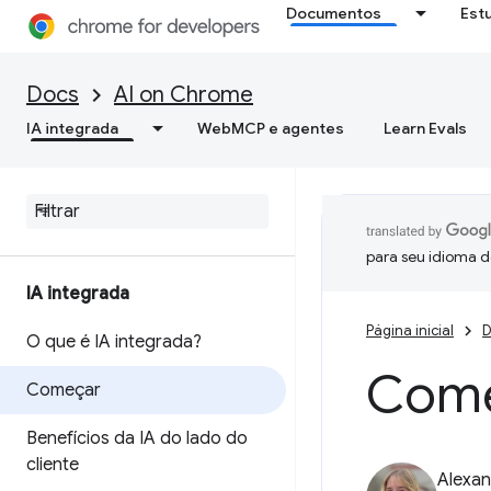
Documentos
Est
Docs
AI on Chrome
IA integrada
WebMCP e agentes
Learn Evals
para seu idioma d
IA integrada
Página inicial
D
O que é IA integrada?
Comec
Começar
Benefícios da IA do lado do
cliente
Alexan