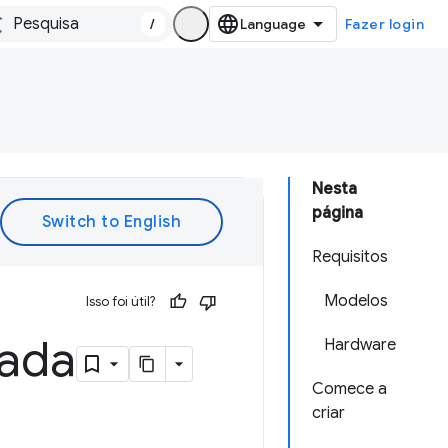
/
Fazer login
Nesta
página
Requisitos
Modelos
Isso foi útil?
rada
Hardware
Comece a
criar