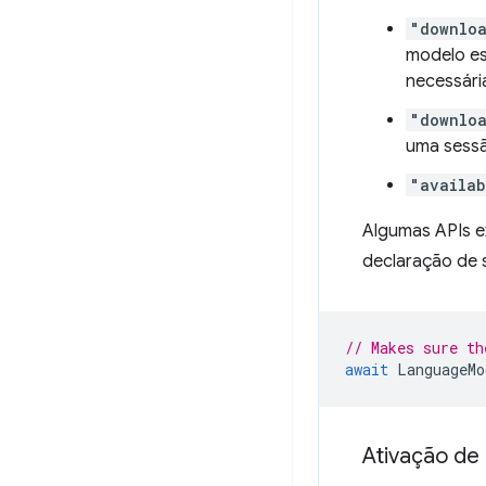
"downlo
modelo es
necessári
"downlo
uma sess
"availab
Algumas APIs e
declaração de 
// Makes sure th
await
LanguageMo
Ativação de 