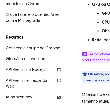
modelos no Chrome
GPU ou 
GPU
O que fazer e o que não fazer
com a IA integrada
CPU
Obs
Recursos
Rede
: da
Conheça a equipe do Chrome
Termo-chav
Glossário e conceitos
a ser ilimitadas 
API Gemini no Node
.
js
Observação
conexão de rede.
API Gemini em apps da
Web
O tamanho exat
IA no Web
.
dev
tamanho atual,