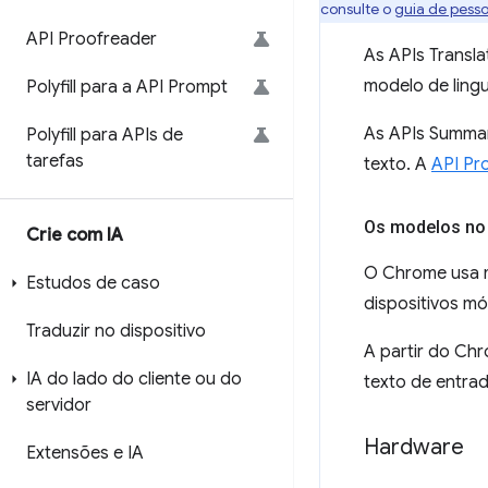
consulte o
guia de pesso
API Proofreader
As APIs Transl
modelo de ling
Polyfill para a API Prompt
As APIs Summar
Polyfill para APIs de
tarefas
texto. A
API Pr
Os modelos no
Crie com IA
O Chrome usa m
Estudos de caso
dispositivos mó
Traduzir no dispositivo
A partir do Chr
IA do lado do cliente ou do
texto de entrad
servidor
Hardware
Extensões e IA