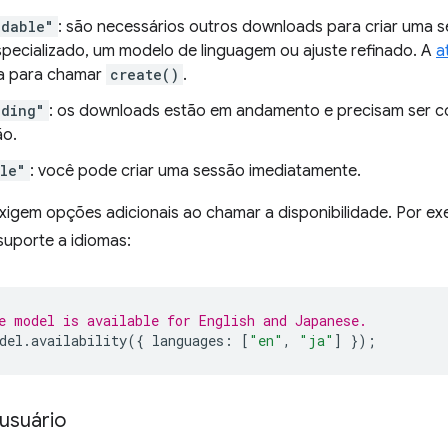
adable"
: são necessários outros downloads para criar uma s
pecializado, um modelo de linguagem ou ajuste refinado. A
a
a para chamar
create()
.
ading"
: os downloads estão em andamento e precisam ser co
ão.
le"
: você pode criar uma sessão imediatamente.
xigem opções adicionais ao chamar a disponibilidade. Por ex
suporte a idiomas:
e model is available for English and Japanese.
del
.
availability
({
languages
:
[
"en"
,
"ja"
]
});
usuário