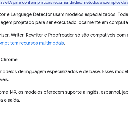
as e IA
para conferir práticas recomendadas, métodos e exemplos de 
ator e Language Detector usam modelos especializados. Tod
uagem projetado para ser executado localmente em computa
izer, Writer, Rewriter e Proofreader só são compatíveis com
ompt tem recursos multimodais
.
 Chrome
odelos de linguagem especializados e de base. Esses model
veis.
ome 149, os modelos oferecem suporte a inglês, espanhol, ja
a e saída.