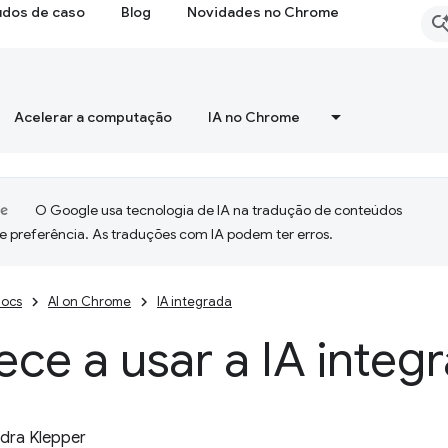
udos de caso
Blog
Novidades no Chrome
Acelerar a computação
IA no Chrome
O Google usa tecnologia de IA na tradução de conteúdos
e preferência. As traduções com IA podem ter erros.
ocs
AI on Chrome
IA integrada
e a usar a IA integ
dra Klepper