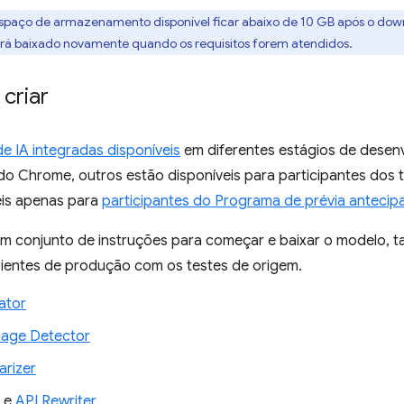
 espaço de armazenamento disponível ficar abaixo de 10 GB após o do
erá baixado novamente quando os requisitos forem atendidos.
criar
de IA integradas disponíveis
em diferentes estágios de desenv
do Chrome, outros estão disponíveis para participantes dos 
eis apenas para
participantes do Programa de prévia antecip
m conjunto de instruções para começar e baixar o modelo, t
entes de produção com os testes de origem.
ator
uage Detector
rizer
e
API Rewriter