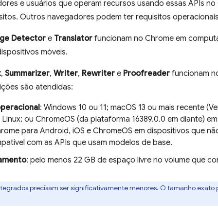
ores e usuários que operam recursos usando essas APIs no
sitos. Outros navegadores podem ter requisitos operacionais
age Detector
e
Translator
funcionam no Chrome em computa
ispositivos móveis.
t
,
Summarizer
,
Writer
,
Rewriter
e
Proofreader
funcionam n
ições são atendidas:
peracional
: Windows 10 ou 11; macOS 13 ou mais recente (Ve
; Linux; ou ChromeOS (da plataforma 16389.0.0 em diante) em
hrome para Android, iOS e ChromeOS em dispositivos que n
patível com as APIs que usam modelos de base.
amento
: pelo menos 22 GB de espaço livre no volume que co
tegrados precisam ser significativamente menores. O tamanho exato