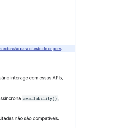
ua extensão para o teste de origem
.
ário interage com essas APIs,
assíncrona
availability()
,
citadas não são compatíveis.