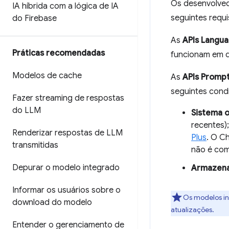
Os desenvolved
IA híbrida com a lógica de IA
seguintes requi
do Firebase
As
APIs Langu
Práticas recomendadas
funcionam em d
Modelos de cache
As
APIs Promp
seguintes cond
Fazer streaming de respostas
do LLM
Sistema o
recentes)
Renderizar respostas de LLM
Plus
. O C
transmitidas
não é com
Depurar o modelo integrado
Armazen
Informar os usuários sobre o
Os modelos in
download do modelo
atualizações.
Entender o gerenciamento de