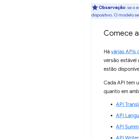
Observação
: se o
dispositivo. O modelo s
Comece a 
Há
várias APIs 
versão estável 
estão disponív
Cada API tem u
quanto em ambi
API Transl
API Lang
API Summa
API Writer