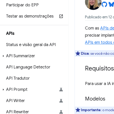
Participar do EPP
Testar as demonstrações
Publicado em 12 
Com as
APIs de
APIs
precisar impla
APIs em todos
Status e visão geral da API
Dica
:
se você não c
API Summarizer
API Language Detector
Requisitos
API Tradutor
Para usar a IA 
API Prompt
Modelos
API Writer
Importante
: o mode
API Rewriter