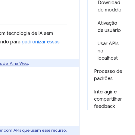
Download
do modelo
Ativação
de usuário
com tecnologia de IA sem
hando para
padronizar essas
Usar APIs
no
localhost
os de IA na Web
.
Processo de
padrões
Interagir e
compartilhar
feedback
ar com APIs que usam esse recurso,