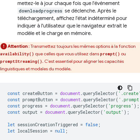
mettez-le à jour chaque fois que l'événement
downloadprogress
se déclenche. Après le
téléchargement, affichez l'état indéterminé pour
indiquer à l'utilisateur que le navigateur extrait le
modèle et le charge en mémoire.
Attention
: Transmettez toujours les mêmes options à la fonction
que celles que vous utilisez dans
ou
availability()
prompt()
. C'est essentiel pour aligner les capacités
promptStreaming()
linguistiques et modales du modèle.
const
createButton
=
document
.
querySelector
(
'.create
const
promptButton
=
document
.
querySelector
(
'.prompt
const
progress
=
document
.
querySelector
(
'progress'
);
const
output
=
document
.
querySelector
(
'output'
);
let
sessionCreationTriggered
=
false
;
let
localSession
=
null
;