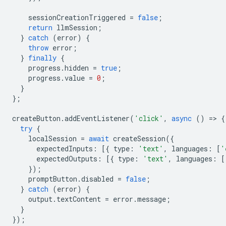
sessionCreationTriggered
=
false
;
return
llmSession
;
}
catch
(
error
)
{
throw
error
;
}
finally
{
progress
.
hidden
=
true
;
progress
.
value
=
0
;
}
};
createButton
.
addEventListener
(
'click'
,
async
()
=
>
{
try
{
localSession
=
await
createSession
({
expectedInputs
:
[{
type
:
'text'
,
languages
:
[
'
expectedOutputs
:
[{
type
:
'text'
,
languages
:
[
});
promptButton
.
disabled
=
false
;
}
catch
(
error
)
{
output
.
textContent
=
error
.
message
;
}
});