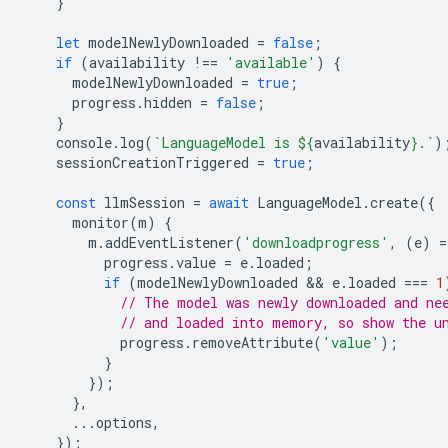
}
let
modelNewlyDownloaded
=
false
;
if
(
availability
!==
'available'
)
{
modelNewlyDownloaded
=
true
;
progress
.
hidden
=
false
;
}
console
.
log
(
`LanguageModel is 
${
availability
}
.`
)
sessionCreationTriggered
=
true
;
const
llmSession
=
await
LanguageModel
.
create
({
monitor
(
m
)
{
m
.
addEventListener
(
'downloadprogress'
,
(
e
)
=
progress
.
value
=
e
.
loaded
;
if
(
modelNewlyDownloaded
 && 
e
.
loaded
===
1
// The model was newly downloaded and ne
// and loaded into memory, so show the u
progress
.
removeAttribute
(
'value'
);
}
});
},
...
options
,
});