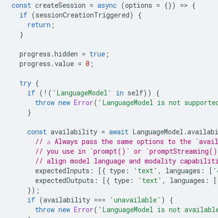
const
createSession
=
async
(
options
=
{})
=
>
{
if
(
sessionCreationTriggered
)
{
return
;
}
progress
.
hidden
=
true
;
progress
.
value
=
0
;
try
{
if
(
!
(
'LanguageModel'
in
self
))
{
throw
new
Error
(
'LanguageModel is not supporte
}
const
availability
=
await
LanguageModel
.
availab
// ⚠️ Always pass the same options to the `avai
// you use in `prompt()` or `promptStreaming()
// align model language and modality capabilit
expectedInputs
:
[{
type
:
'text'
,
languages
:
[
'
expectedOutputs
:
[{
type
:
'text'
,
languages
:
[
});
if
(
availability
===
'unavailable'
)
{
throw
new
Error
(
'LanguageModel is not availabl