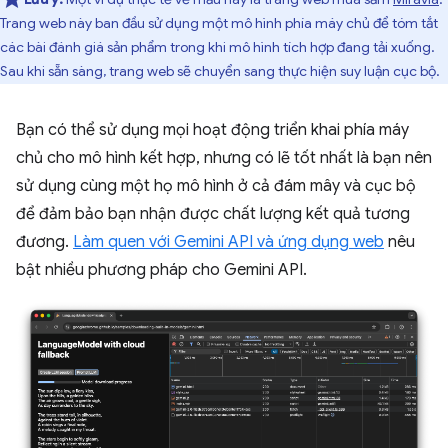
Trang web này ban đầu sử dụng một mô hình phía máy chủ để tóm tắt
các bài đánh giá sản phẩm trong khi mô hình tích hợp đang tải xuống.
Sau khi sẵn sàng, trang web sẽ chuyển sang thực hiện suy luận cục bộ.
Bạn có thể sử dụng mọi hoạt động triển khai phía máy
chủ cho mô hình kết hợp, nhưng có lẽ tốt nhất là bạn nên
sử dụng cùng một họ mô hình ở cả đám mây và cục bộ
để đảm bảo bạn nhận được chất lượng kết quả tương
đương.
Làm quen với Gemini API và ứng dụng web
nêu
bật nhiều phương pháp cho Gemini API.