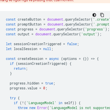
năng về ngôn ngữ và phương thức của mô hình.
const
createButton
=
document
.
querySelector
(
'.create
const
promptButton
=
document
.
querySelector
(
'.prompt
const
progress
=
document
.
querySelector
(
'progress'
);
const
output
=
document
.
querySelector
(
'output'
);
let
sessionCreationTriggered
=
false
;
let
localSession
=
null
;
const
createSession
=
async
(
options
=
{})
=
>
{
if
(
sessionCreationTriggered
)
{
return
;
}
progress
.
hidden
=
true
;
progress
.
value
=
0
;
try
{
if
(
!
(
'LanguageModel'
in
self
))
{
throw
new
Error
(
'LanguageModel is not supporte