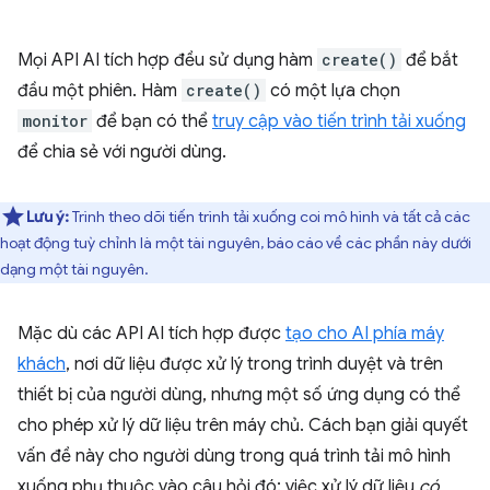
Mọi API AI tích hợp đều sử dụng hàm
create()
để bắt
đầu một phiên. Hàm
create()
có một lựa chọn
monitor
để bạn có thể
truy cập vào tiến trình tải xuống
để chia sẻ với người dùng.
Lưu ý:
Trình theo dõi tiến trình tải xuống coi mô hình và tất cả các
hoạt động tuỳ chỉnh là một tài nguyên, báo cáo về các phần này dưới
dạng một tài nguyên.
Mặc dù các API AI tích hợp được
tạo cho AI phía máy
khách
, nơi dữ liệu được xử lý trong trình duyệt và trên
thiết bị của người dùng, nhưng một số ứng dụng có thể
cho phép xử lý dữ liệu trên máy chủ. Cách bạn giải quyết
vấn đề này cho người dùng trong quá trình tải mô hình
xuống phụ thuộc vào câu hỏi đó: việc xử lý dữ liệu
có