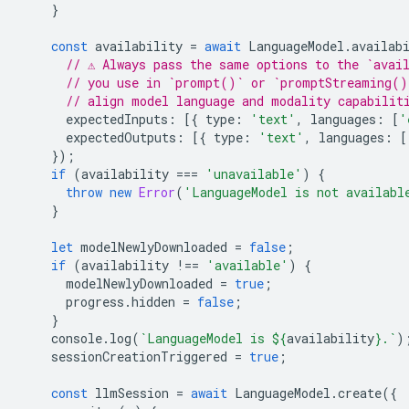
}
const
availability
=
await
LanguageModel
.
availab
// ⚠️ Always pass the same options to the `avai
// you use in `prompt()` or `promptStreaming()
// align model language and modality capabilit
expectedInputs
:
[{
type
:
'text'
,
languages
:
[
'
expectedOutputs
:
[{
type
:
'text'
,
languages
:
[
});
if
(
availability
===
'unavailable'
)
{
throw
new
Error
(
'LanguageModel is not availabl
}
let
modelNewlyDownloaded
=
false
;
if
(
availability
!==
'available'
)
{
modelNewlyDownloaded
=
true
;
progress
.
hidden
=
false
;
}
console
.
log
(
`LanguageModel is 
${
availability
}
.`
)
sessionCreationTriggered
=
true
;
const
llmSession
=
await
LanguageModel
.
create
({