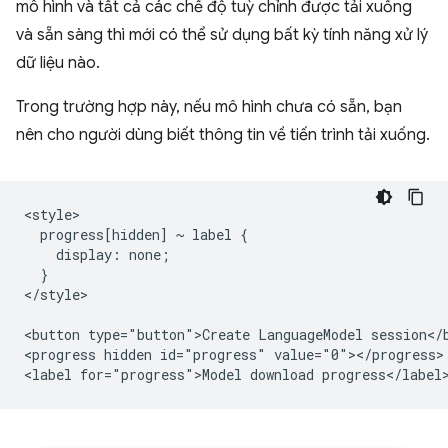
mô hình và tất cả các chế độ tuỳ chỉnh được tải xuống
và sẵn sàng thì mới có thể sử dụng bất kỳ tính năng xử lý
dữ liệu nào.
Trong trường hợp này, nếu mô hình chưa có sẵn, bạn
nên cho người dùng biết thông tin về tiến trình tải xuống.
<style>

  progress[hidden] ~ label {

    display: none;

  }

</style>

<button type="button">Create LanguageModel session</b
<progress hidden id="progress" value="0"></progress>
