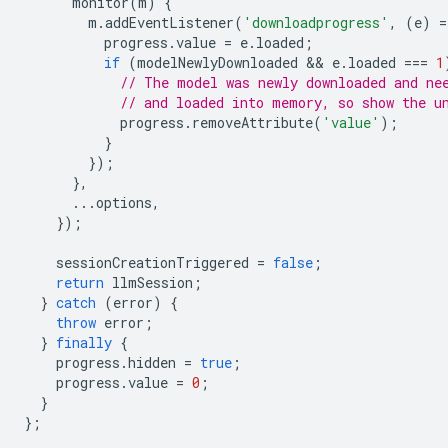
monitor
(
m
)
{
m
.
addEventListener
(
'downloadprogress'
,
(
e
)
=
progress
.
value
=
e
.
loaded
;
if
(
modelNewlyDownloaded
 && 
e
.
loaded
===
1
// The model was newly downloaded and ne
// and loaded into memory, so show the u
progress
.
removeAttribute
(
'value'
);
}
});
},
...
options
,
});
sessionCreationTriggered
=
false
;
return
llmSession
;
}
catch
(
error
)
{
throw
error
;
}
finally
{
progress
.
hidden
=
true
;
progress
.
value
=
0
;
}
};