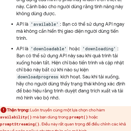
này. Cảnh báo cho người dùng rằng tính năng này
không dùng được.
API là
'available'
: Bạn có thể sử dụng API ngay
mà không cần hiển thị giao diện người dùng tiến
trình.
API là
'downloadable'
hoặc
'downloading'
:
Bạn có thể sử dụng API này sau khi quá trình tải
xuống hoàn tất. Hiện chỉ báo tiến trình và cập nhật
chỉ báo này bất cứ khi nào sự kiện
downloadprogress
kích hoạt. Sau khi tải xuống,
hãy cho người dùng thấy trạng thái không xác định
để báo hiệu rằng trình duyệt đang trích xuất và tải
mô hình vào bộ nhớ.
Thận trọng:
Luôn truyền cùng một lựa chọn cho hàm
mà bạn dùng trong
hoặc
availability()
prompt()
. Điều này rất quan trọng để điều chỉnh các khả
promptStreaming()