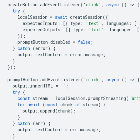
createButton
.
addEventListener
(
'click'
,
async
()
=
>
{
try
{
localSession
=
await
createSession
({
expectedInputs
:
[{
type
:
'text'
,
languages
:
[
'
expectedOutputs
:
[{
type
:
'text'
,
languages
:
[
});
promptButton
.
disabled
=
false
;
}
catch
(
error
)
{
output
.
textContent
=
error
.
message
;
}
});
promptButton
.
addEventListener
(
'click'
,
async
()
=
>
{
output
.
innerHTML
=
''
;
try
{
const
stream
=
localSession
.
promptStreaming
(
'Wri
for
await
(
const
chunk
of
stream
)
{
output
.
append
(
chunk
);
}
}
catch
(
err
)
{
output
.
textContent
=
err
.
message
;
}