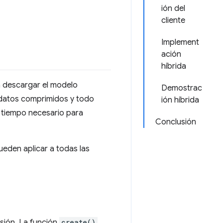
ión del
cliente
Implement
ación
híbrida
n descargar el modelo
Demostrac
s datos comprimidos y todo
ión híbrida
l tiempo necesario para
Conclusión
ueden aplicar a todas las
esión. La función
create()