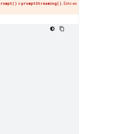
o
. Esto es
prompt()
promptStreaming()