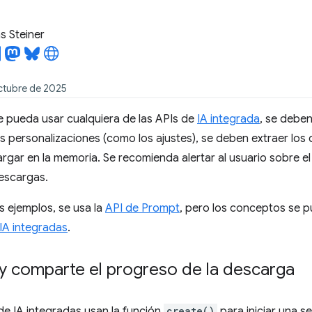
 Steiner
octubre de 2025
e pueda usar cualquiera de las APIs de
IA integrada
, se debe
s personalizaciones (como los ajustes), se deben extraer lo
rgar en la memoria. Se recomienda alertar al usuario sobre e
descargas.
es ejemplos, se usa la
API de Prompt
, pero los conceptos se p
IA integradas
.
 y comparte el progreso de la descarga
de IA integradas usan la función
create()
para iniciar una s