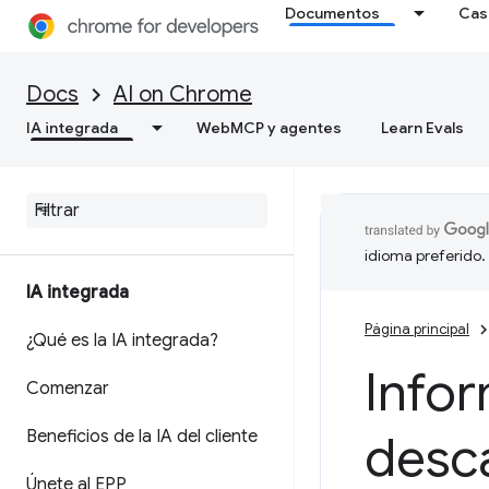
Documentos
Cas
Docs
AI on Chrome
IA integrada
WebMCP y agentes
Learn Evals
idioma preferido.
IA integrada
Página principal
¿Qué es la IA integrada?
Infor
Comenzar
Beneficios de la IA del cliente
desc
Únete al EPP