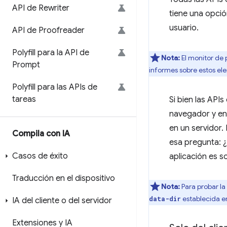
API de Rewriter
tiene una opci
usuario.
API de Proofreader
Polyfill para la API de
Nota:
El monitor de 
Prompt
informes sobre estos el
Polyfill para las APIs de
tareas
Si bien las API
navegador y en 
en un servidor.
Compila con IA
esa pregunta: 
Casos de éxito
aplicación es so
Traducción en el dispositivo
Nota:
Para probar la
establecida e
data-dir
IA del cliente o del servidor
Extensiones y IA