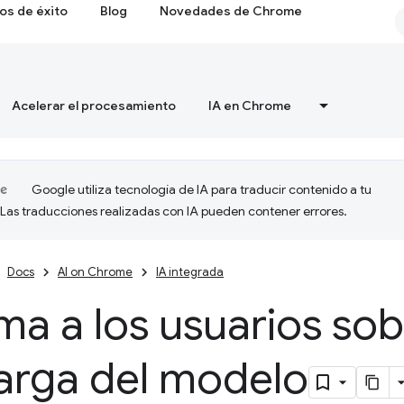
os de éxito
Blog
Novedades de Chrome
Acelerar el procesamiento
IA en Chrome
Google utiliza tecnología de IA para traducir contenido a tu
 Las traducciones realizadas con IA pueden contener errores.
Docs
AI on Chrome
IA integrada
ma a los usuarios sob
arga del modelo