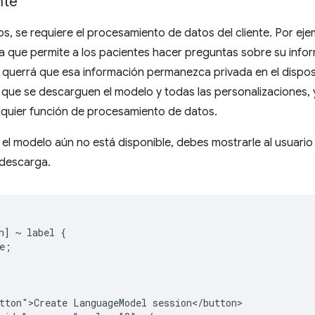
nte
s, se requiere el procesamiento de datos del cliente. Por eje
a que permite a los pacientes hacer preguntas sobre su info
uerrá que esa información permanezca privada en el dispositi
que se descarguen el modelo y todas las personalizaciones, y
lquier función de procesamiento de datos.
i el modelo aún no está disponible, debes mostrarle al usuario
 descarga.
n] ~ label {

e;

tton">Create LanguageModel session</button>
