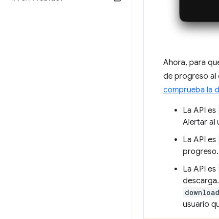
Ahora, para que
de progreso al e
comprueba la di
La API es
Alertar al
La API es
progreso.
La API es
descarga.
download
usuario q