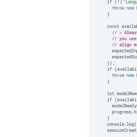
if
(
!
(
'Lang
throw
new
}
const
availa
// ⚠️ Alwa
// you use
// align m
expectedIn
expectedOu
});
if
(
availabi
throw
new
}
let
modelNew
if
(
availabi
modelNewly
progress
.
h
}
console
.
log
(
sessionCreat