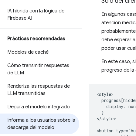
Solo del clie
IA híbrida con la lógica de
En algunos caso
Firebase AI
atención médic
probablemente q
Prácticas recomendadas
debe esperar a 
poder usar cua
Modelos de caché
En este caso, s
Cómo transmitir respuestas
progreso de la
de LLM
Renderiza las respuestas de
LLM transmitidas
<style>

  progress[hidde
    display: non
Depura el modelo integrado
  }

</style>

Informa a los usuarios sobre la
descarga del modelo
<button type="bu