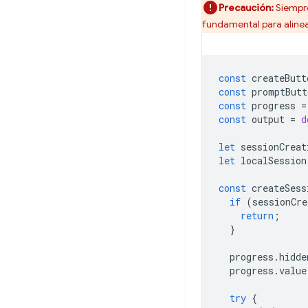
Precaución:
Siempre
fundamental para aline
const
createButt
const
promptButt
const
progress
=
const
output
=
d
let
sessionCreat
let
localSession
const
createSess
if
(
sessionCre
return
;
}
progress
.
hidde
progress
.
value
try
{