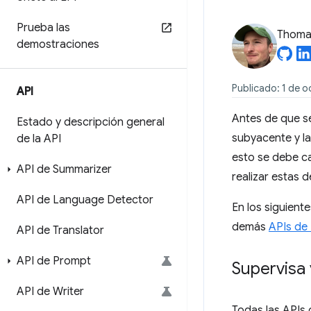
Prueba las
Thomas
demostraciones
Publicado: 1 de 
API
Antes de que s
Estado y descripción general
subyacente y la
de la API
esto se debe ca
API de Summarizer
realizar estas 
API de Language Detector
En los siguient
demás
APIs de 
API de Translator
API de Prompt
Supervisa
API de Writer
Todas las APIs 