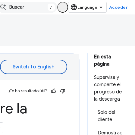
/
Acceder
En esta
página
Supervisa y
comparte el
¿Te ha resultado útil?
progreso de
la descarga
re la
Solo del
cliente
Demostrac