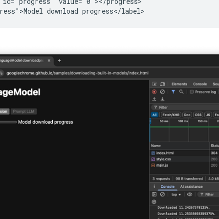
 id="progress" value="0"></progress>
