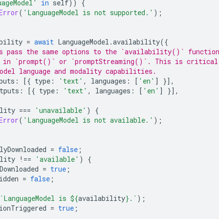
uageModel'
in
self
))
{
Error
(
'LanguageModel is not supported.'
);
bility
=
await
LanguageModel
.
availability
({
ys pass the same options to the `availability()` functio
 in `prompt()` or `promptStreaming()`. This is critical
odel language and modality capabilities.
puts
:
[{
type
:
'text'
,
languages
:
[
'en'
]
}],
tputs
:
[{
type
:
'text'
,
languages
:
[
'en'
]
}],
lity
===
'unavailable'
)
{
Error
(
'LanguageModel is not available.'
);
lyDownloaded
=
false
;
lity
!==
'available'
)
{
Downloaded
=
true
;
idden
=
false
;
`LanguageModel is 
${
availability
}
.`
);
ionTriggered
=
true
;