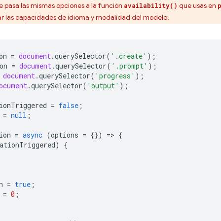
 pasa las mismas opciones a la función
que usas en
availability()
ar las capacidades de idioma y modalidad del modelo.
on
=
document
.
querySelector
(
'.create'
);
on
=
document
.
querySelector
(
'.prompt'
);
document
.
querySelector
(
'progress'
);
ocument
.
querySelector
(
'output'
);
ionTriggered
=
false
;
=
null
;
ion
=
async
(
options
=
{})
=
>
{
ationTriggered
)
{
n
=
true
;
=
0
;