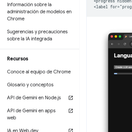
<progress hidden
Información sobre la
administración de modelos en
Chrome
Sugerencias y precauciones
sobre la IA integrada
Recursos
Conoce al equipo de Chrome
Glosario y conceptos
API de Gemini en Node
.
js
API de Gemini en apps
web
IA en Web
.
dev