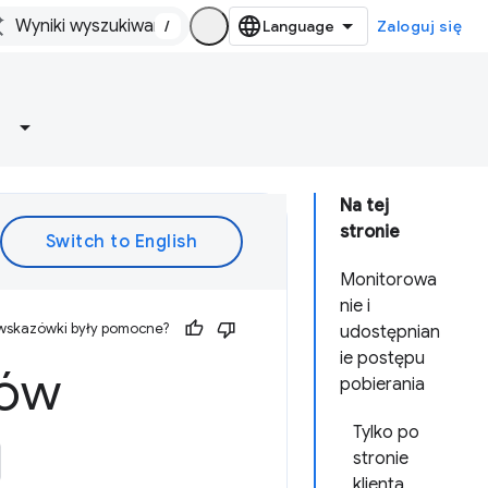
/
Zaloguj się
Na tej
stronie
Monitorowa
nie i
 wskazówki były pomocne?
udostępnian
ie postępu
ków
pobierania
Tylko po
stronie
klienta