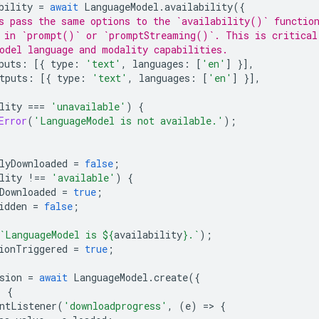
bility
=
await
LanguageModel
.
availability
({
ys pass the same options to the `availability()` functio
 in `prompt()` or `promptStreaming()`. This is critical
odel language and modality capabilities.
puts
:
[{
type
:
'text'
,
languages
:
[
'en'
]
}],
tputs
:
[{
type
:
'text'
,
languages
:
[
'en'
]
}],
lity
===
'unavailable'
)
{
Error
(
'LanguageModel is not available.'
);
lyDownloaded
=
false
;
lity
!==
'available'
)
{
Downloaded
=
true
;
idden
=
false
;
`LanguageModel is 
${
availability
}
.`
);
ionTriggered
=
true
;
sion
=
await
LanguageModel
.
create
({
)
{
ntListener
(
'downloadprogress'
,
(
e
)
=
>
{