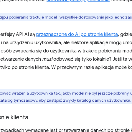
ępu pobierania traktuje model i wszystkie dostosowania jako jedno zasó
rfejsy API AI są
przeznaczone do AI po stronie klienta
, gdzi
i na urządzeniu użytkownika, ale niektóre aplikacje mogą um
posób zwracania się do użytkownika w trakcie pobierania mod
rzetwarzanie danych
musi
odbywać się tylko lokalnie? Jeśli ta w
a tylko po stronie klienta. W przeciwnym razie aplikacja może 
tować wrażenia użytkownika tak, jakby model nie był jeszcze pobrany
katalog tymczasowy, aby
zastąpić zwykły katalog danych użytkownika
.
nie klienta
rzypadkach wymagane jest przetwarzanie danych po stronie kl