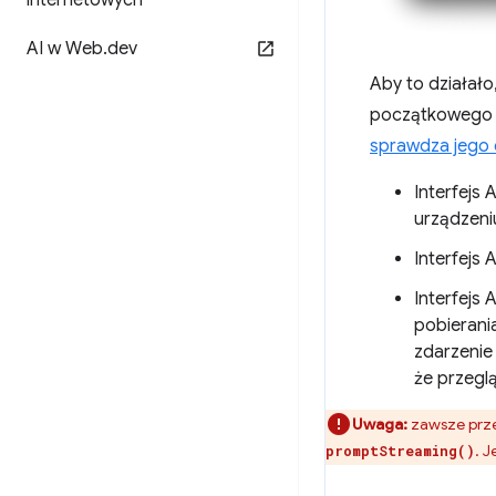
internetowych
AI w Web
.
dev
Aby to działało
początkowego (p
sprawdza jego
Interfejs 
urządzeni
Interfejs 
Interfejs 
pobierani
zdarzeni
że przegl
Uwaga:
zawsze prze
. 
promptStreaming()