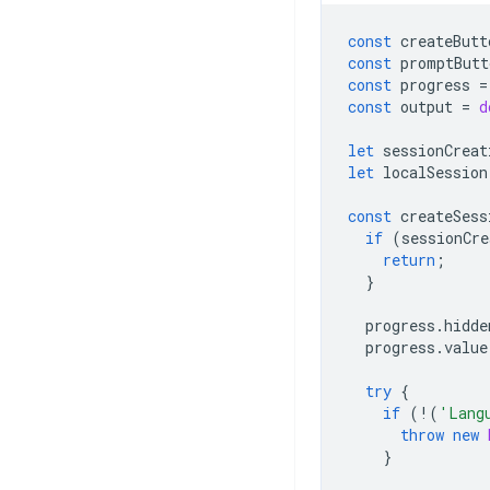
const
createButt
const
promptButt
const
progress
=
const
output
=
d
let
sessionCreat
let
localSession
const
createSess
if
(
sessionCre
return
;
}
progress
.
hidde
progress
.
value
try
{
if
(
!
(
'Lang
throw
new
}