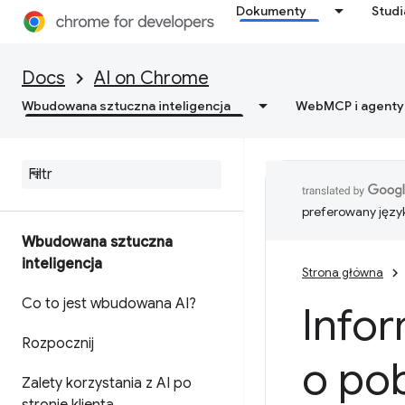
Dokumenty
Stud
Docs
AI on Chrome
Wbudowana sztuczna inteligencja
WebMCP i agenty
preferowany języ
Wbudowana sztuczna
inteligencja
Strona główna
Co to jest wbudowana AI?
Info
Rozpocznij
o po
Zalety korzystania z AI po