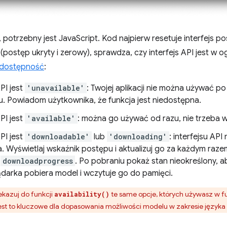
, potrzebny jest JavaScript. Kod najpierw resetuje interfejs p
ostęp ukryty i zerowy), sprawdza, czy interfejs API jest w o
 dostępność
:
API jest
'unavailable'
: Twojej aplikacji nie można używać po
u. Powiadom użytkownika, że funkcja jest niedostępna.
API jest
'available'
: można go używać od razu, nie trzeba w
API jest
'downloadable'
lub
'downloading'
: interfejsu A
a. Wyświetlaj wskaźnik postępu i aktualizuj go za każdym raz
e
downloadprogress
. Po pobraniu pokaż stan nieokreślony, 
ądarka pobiera model i wczytuje go do pamięci.
kazuj do funkcji
te same opcje, których używasz w 
availability()
Jest to kluczowe dla dopasowania możliwości modelu w zakresie języka 