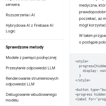
serwera
medyczna, któr
prawdopodobnie
Rozszerzenia i AI
poczekać, aż m
mógł korzystać 
Hybrydowa AI z Firebase AI
Logic
W takim przypad
o postępie pobi
Sprawdzone metody
Modele z pamięci podręcznej
<style>

  progress[hidde
Przesyłanie odpowiedzi LLM
    display: non
  }

Renderowanie strumieniowych
</style>

odpowiedzi LLM
<button type="bu
<progress hidden
Debugowanie wbudowanego
modelu