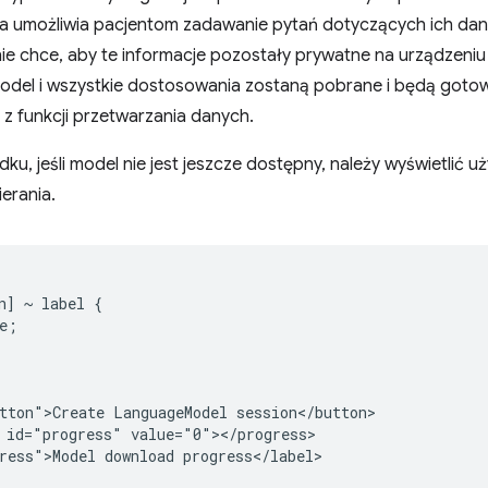
a umożliwia pacjentom zadawanie pytań dotyczących ich da
 chce, aby te informacje pozostały prywatne na urządzeniu
odel i wszystkie dostosowania zostaną pobrane i będą gotow
z funkcji przetwarzania danych.
ku, jeśli model nie jest jeszcze dostępny, należy wyświetlić 
erania.
n] ~ label {

e;

tton">Create LanguageModel session</button>

 id="progress" value="0"></progress>
