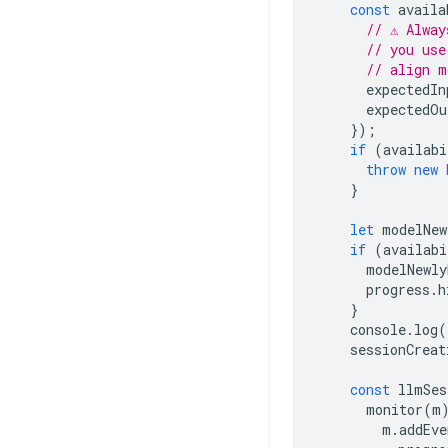
const
availa
// ⚠️ Alwa
// you use
// align m
expectedIn
expectedOu
});
if
(
availabi
throw
new
}
let
modelNew
if
(
availabi
modelNewly
progress
.
h
}
console
.
log
(
sessionCreat
const
llmSes
monitor
(
m
m
.
addEve