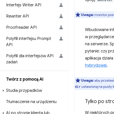
Interfejs Writer API
Uwaga:
monitor post
Rewriter API
Proofreader API
Wbudowane inte
w przeglądarce 
Polyfill interfejsu Prompt
na serwerze. S
API
pytanie: czy p
Polyfill dla interfejsów API
aplikacja dział
zadań
hybrydowej
.
Twórz z pomocą AI
Uwaga:
aby przetes
ustawioną na pusty 
dir
Studia przypadków
Tylko po stro
Tłumaczenie na urządzeniu
W niektórych p
AI po stronie klienta lub