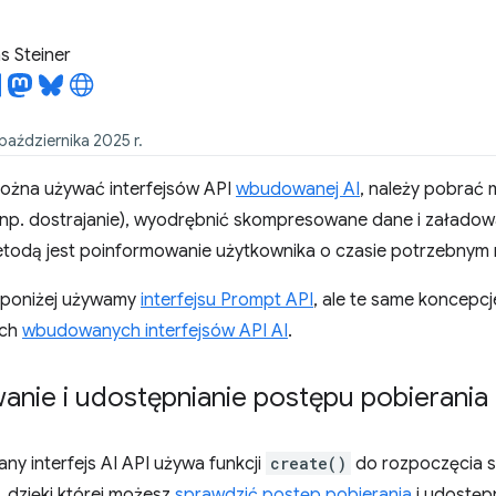
 Steiner
października 2025 r.
ożna używać interfejsów API
wbudowanej AI
, należy pobrać 
np. dostrajanie), wyodrębnić skompresowane dane i załadowa
odą jest poinformowanie użytkownika o czasie potrzebnym n
 poniżej używamy
interfejsu Prompt API
, ale te same koncep
ych
wbudowanych interfejsów API AI
.
anie i udostępnianie postępu pobierania
y interfejs AI API używa funkcji
create()
do rozpoczęcia se
, dzięki której możesz
sprawdzić postęp pobierania
i udostęp