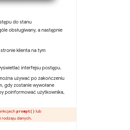
ostępu do stanu
góle obsługiwany, a następnie
 stronie klienta na tym
yświetlać interfejsu postępu.
PI można używać po zakończeniu
em, gdy zostanie wywołane
aby poinformować użytkownika,
funkcjach
lub
prompt()
i rodzaju danych.