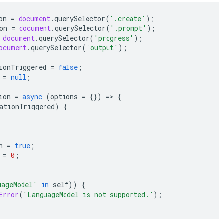
on
=
document
.
querySelector
(
'.create'
);
on
=
document
.
querySelector
(
'.prompt'
);
document
.
querySelector
(
'progress'
);
ocument
.
querySelector
(
'output'
);
ionTriggered
=
false
;
=
null
;
ion
=
async
(
options
=
{})
=
>
{
ationTriggered
)
{
n
=
true
;
=
0
;
uageModel'
in
self
))
{
Error
(
'LanguageModel is not supported.'
);