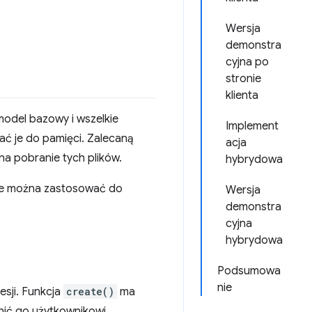
Wersja
demonstra
cyjna po
stronie
klienta
model bazowy i wszelkie
Implement
ć je do pamięci. Zalecaną
acja
a pobranie tych plików.
hybrydowa
cje można zastosować do
Wersja
demonstra
cyjna
hybrydowa
Podsumowa
nie
sji. Funkcja
create()
ma
nić go użytkownikowi.