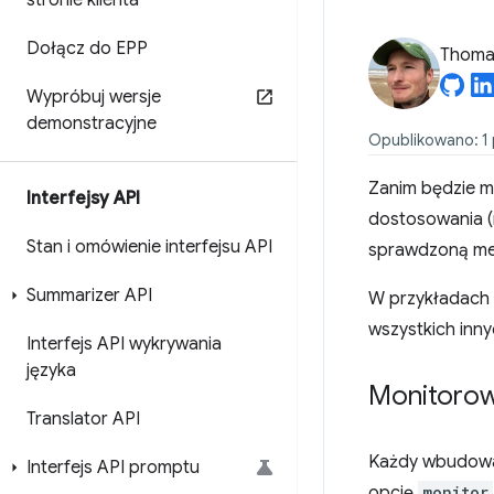
stronie klienta
Dołącz do EPP
Thomas
Wypróbuj wersje
demonstracyjne
Opublikowano: 1 
Zanim będzie m
Interfejsy API
dostosowania (
Stan i omówienie interfejsu API
sprawdzoną met
Summarizer API
W przykładach
wszystkich inn
Interfejs API wykrywania
języka
Monitorow
Translator API
Każdy wbudowan
Interfejs API promptu
opcję
monitor