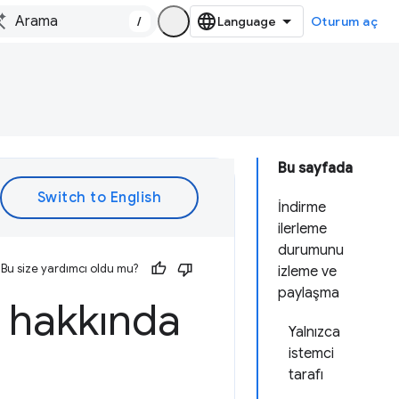
/
Oturum aç
Bu sayfada
İndirme
ilerleme
durumunu
Bu size yardımcı oldu mu?
izleme ve
paylaşma
e hakkında
Yalnızca
istemci
tarafı