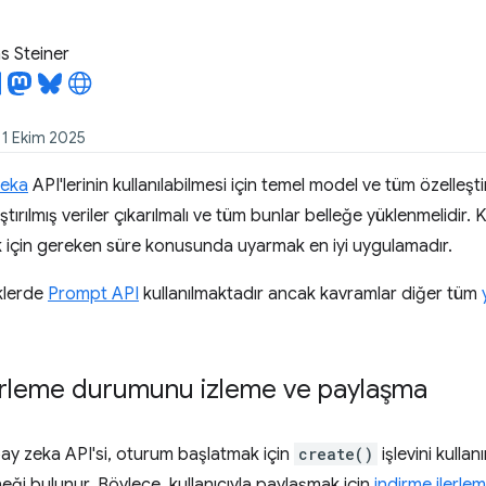
 Steiner
: 1 Ekim 2025
zeka
API'lerinin kullanılabilmesi için temel model ve tüm özelleşti
ıkıştırılmış veriler çıkarılmalı ve tüm bunlar belleğe yüklenmelidir. 
 için gereken süre konusunda uyarmak en iyi uygulamadır.
klerde
Prompt API
kullanılmaktadır ancak kavramlar diğer tüm
lerleme durumunu izleme ve paylaşma
pay zeka API'si, oturum başlatmak için
create()
işlevini kullanı
ği bulunur. Böylece, kullanıcıyla paylaşmak için
indirme ilerle