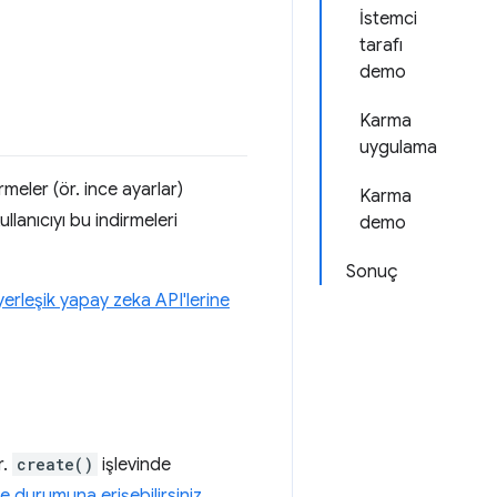
İstemci
tarafı
demo
Karma
uygulama
rmeler (ör. ince ayarlar)
Karma
Kullanıcıyı bu indirmeleri
demo
Sonuç
yerleşik yapay zeka API'lerine
r.
create()
işlevinde
me durumuna erişebilirsiniz
.