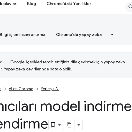
k olaylar
Blog
Chrome'daki Yenilikler
Bilgi işlem hızını artırma
Chrome'da yapay zeka
Google, içerikleri tercih ettiğiniz dile çevirmek için yapay zeka
ır. Yapay zeka çevirilerinde hata olabilir.
s
AI on Chrome
Yerleşik AI
nıcıları model indirm
lendirme