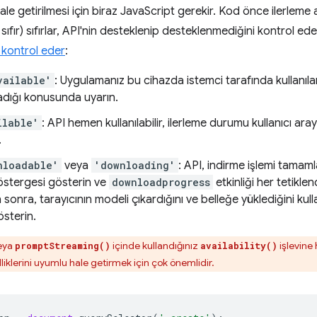
hale getirilmesi için biraz JavaScript gerekir. Kod önce ilerle
ve sıfır) sıfırlar, API'nin desteklenip desteklenmediğini kontrol e
ni kontrol eder
:
vailable'
: Uygulamanız bu cihazda istemci tarafında kullanılam
adığı konusunda uyarın.
ilable'
: API hemen kullanılabilir, ilerleme durumu kullanıcı ar
.
nloadable'
veya
'downloading'
: API, indirme işlemi tamamla
östergesi gösterin ve
downloadprogress
etkinliği her tetikle
sonra, tarayıcının modeli çıkardığını ve belleğe yüklediğini kulla
sterin.
eya
içinde kullandığınız
işlevine 
promptStreaming()
availability()
liklerini uyumlu hale getirmek için çok önemlidir.