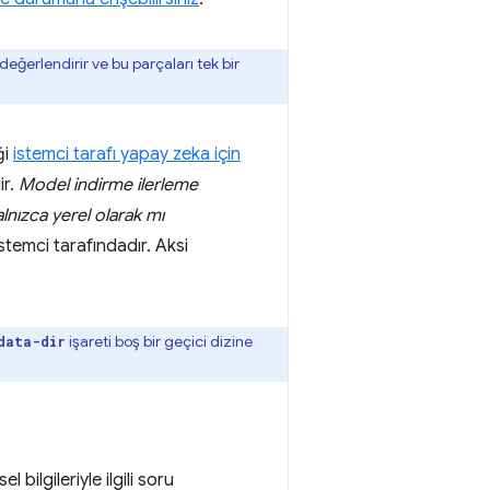
eğerlendirir ve bu parçaları tek bir
ği
istemci tarafı yapay zeka için
ir.
Model indirme ilerleme
lnızca yerel olarak mı
temci tarafındadır. Aksi
işareti boş bir geçici dizine
data-dir
 bilgileriyle ilgili soru