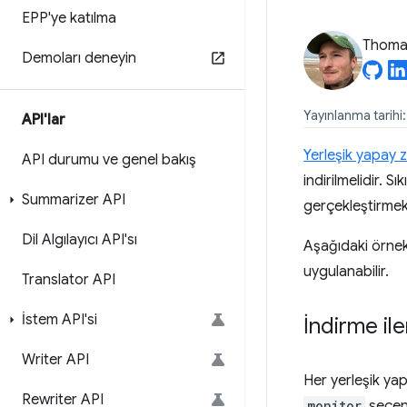
EPP'ye katılma
Thomas
Demoları deneyin
Yayınlanma tarihi
API'lar
Yerleşik yapay 
API durumu ve genel bakış
indirilmelidir. S
Summarizer API
gerçekleştirmek
Dil Algılayıcı API'sı
Aşağıdaki örne
uygulanabilir.
Translator API
İstem API'si
İndirme i
Writer API
Her yerleşik ya
Rewriter API
monitor
seçene