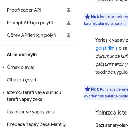
Proofreader API
Not:
İndirme ilerleme
Prompt API için polyfill
kaynak olarak raporlar.
Görev API'leri için polyfill
Yerleşik yapay ze
geliştirilmiş
olsa 
AI ile derleyin
durumunda kullan
çalıştırılmalıdır
Örnek olaylar
takdirde uygul
Cihazda çeviri
Not:
Kullanıcı deney
İstemci tarafı veya sunucu
ayarlanmış şekilde başl
tarafı yapay zeka
Uzantılar ve yapay zeka
Yalnızca iste
Firebase Yapay Zeka Mantığı
Bazı senaryolarda