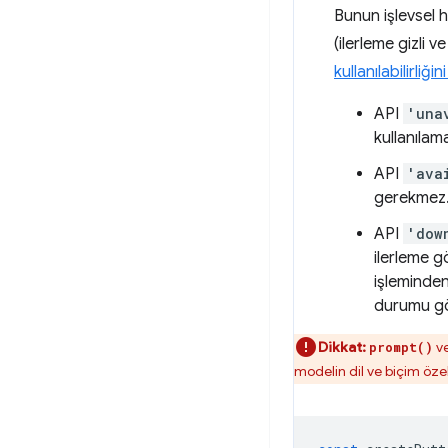
Bunun işlevsel 
(ilerleme gizli 
kullanılabilirliği
API
'una
kullanılam
API
'ava
gerekmez
API
'dow
ilerleme g
işleminden 
durumu gö
Dikkat:
v
prompt()
modelin dil ve biçim özel