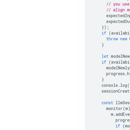
// you use
// align m
expectedIn
expectedOu
});
if
(
availabi
throw
new
}
let
modelNew
if
(
availabi
modelNewly
progress
.
h
}
console
.
log
(
sessionCreat
const
llmSes
monitor
(
m
m
.
addEve
progre
if
(
mo