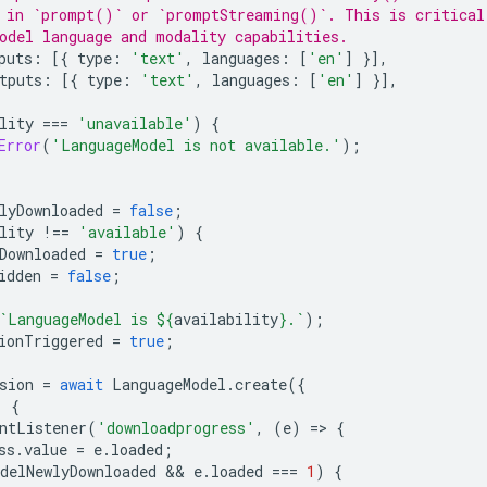
 in `prompt()` or `promptStreaming()`. This is critical
odel language and modality capabilities.
puts
:
[{
type
:
'text'
,
languages
:
[
'en'
]
}],
tputs
:
[{
type
:
'text'
,
languages
:
[
'en'
]
}],
lity
===
'unavailable'
)
{
Error
(
'LanguageModel is not available.'
);
lyDownloaded
=
false
;
lity
!==
'available'
)
{
Downloaded
=
true
;
idden
=
false
;
`LanguageModel is 
${
availability
}
.`
);
ionTriggered
=
true
;
sion
=
await
LanguageModel
.
create
({
)
{
ntListener
(
'downloadprogress'
,
(
e
)
=
>
{
ss
.
value
=
e
.
loaded
;
delNewlyDownloaded
 && 
e
.
loaded
===
1
)
{