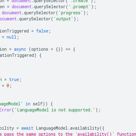
on
=
document
.
querySelector
(
'.create'
);
on
=
document
.
querySelector
(
'.prompt'
);
document
.
querySelector
(
'progress'
);
ocument
.
querySelector
(
'output'
);
ionTriggered
=
false
;
=
null
;
ion
=
async
(
options
=
{})
=
>
{
ationTriggered
)
{
n
=
true
;
=
0
;
uageModel'
in
self
))
{
Error
(
'LanguageModel is not supported.'
);
bility
=
await
LanguageModel
.
availability
({
ys pass the same options to the `availability()` functio