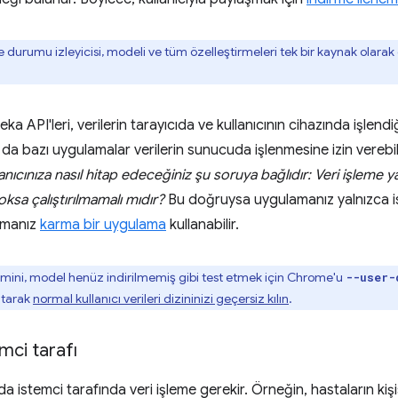
 durumu izleyicisi, modeli ve tüm özelleştirmeleri tek bir kaynak olarak d
ka API'leri, verilerin tarayıcıda ve kullanıcının cihazında işlendi
da bazı uygulamalar verilerin sunucuda işlenmesine izin verebil
ıcınıza nasıl hitap edeceğiniz şu soruya bağlıdır: Veri işleme ya
 yoksa çalıştırılmamalı mıdır?
Bu doğruysa uygulamanız yalnızca is
amanız
karma bir uygulama
kullanabilir.
imini, model henüz indirilmemiş gibi test etmek için Chrome'u
--user-
atarak
normal kullanıcı verileri dizininizi geçersiz kılın
.
mci tarafı
 istemci tarafında veri işleme gerekir. Örneğin, hastaların kişisel