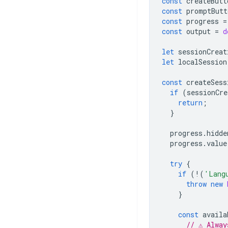
const
createButt
const
promptButt
const
progress
=
const
output
=
d
let
sessionCreat
let
localSession
const
createSess
if
(
sessionCre
return
;
}
progress
.
hidde
progress
.
value
try
{
if
(
!
(
'Lang
throw
new
}
const
availa
// ⚠️ Alwa