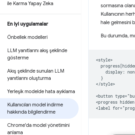
ile Karma Yapay Zeka
sormasına olanak
Kullanıcının herh
hale gelmesini b
En iyi uygulamalar
Bu durumda, mod
Önbellek modelleri
LLM yanıtlarını akış şeklinde
gösterme
<style>

  progress[hidde
Akış şeklinde sunulan LLM
    display: non
  }

yanıtlarını oluşturma
</style>

Yerleşik modelde hata ayıklama
<button type="bu
<progress hidden
Kullanıcıları model indirme
hakkında bilgilendirme
Chrome'da model yönetimini
anlama