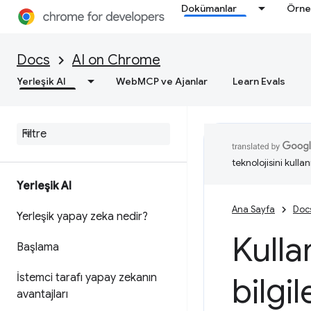
Dokümanlar
Örne
Docs
AI on Chrome
Yerleşik AI
WebMCP ve Ajanlar
Learn Evals
teknolojisini kullan
Yerleşik AI
Ana Sayfa
Doc
Yerleşik yapay zeka nedir?
Kulla
Başlama
İstemci tarafı yapay zekanın
bilgi
avantajları