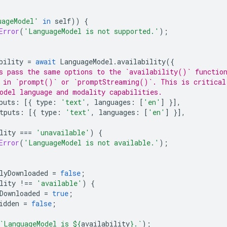
uageModel'
in
self
))
{
Error
(
'LanguageModel is not supported.'
);
bility
=
await
LanguageModel
.
availability
({
ys pass the same options to the `availability()` functio
 in `prompt()` or `promptStreaming()`. This is critical
odel language and modality capabilities.
puts
:
[{
type
:
'text'
,
languages
:
[
'en'
]
}],
tputs
:
[{
type
:
'text'
,
languages
:
[
'en'
]
}],
lity
===
'unavailable'
)
{
Error
(
'LanguageModel is not available.'
);
lyDownloaded
=
false
;
lity
!==
'available'
)
{
Downloaded
=
true
;
idden
=
false
;
`LanguageModel is 
${
availability
}
.`
);