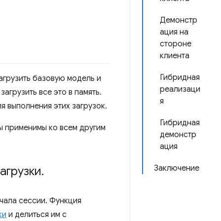
Демонстр
ация на
стороне
клиента
Гибридная
агрузить базовую модель и
реализаци
агрузить все это в память.
я
 выполнения этих загрузок.
Гибридная
ы применимы ко всем другим
демонстр
ация
Заключение
агрузки
.
чала сессии. Функция
ки
и делиться им с