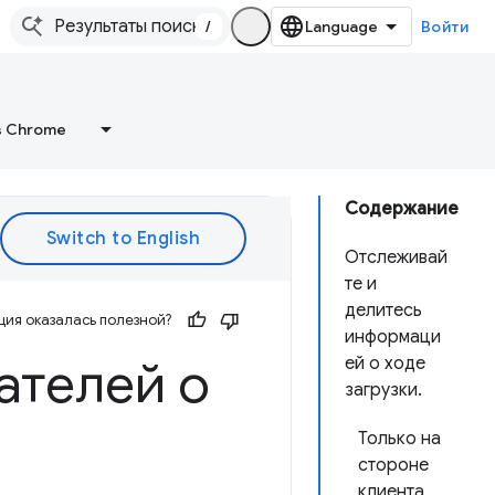
/
Войти
в Chrome
Содержание
Отслеживай
те и
делитесь
ия оказалась полезной?
информаци
ателей о
ей о ходе
загрузки.
Только на
стороне
клиента