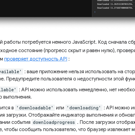
й работы потребуется немного JavaScript. Код сначала с
сходное состояние (прогресс скрыт и равен нулю), провер
ем
проверяет доступность API
:
vailable'
: ваше приложение нельзя использовать на стор
ве. Предупредите пользователя о недоступности этой фун
ilable'
: API можно использовать немедленно, нет необх
р выполнения.
дится в
'downloadable'
или
'downloading'
: API можно и
ия загрузки. Отображайте индикатор выполнения и обновл
ании события
downloadprogress
. После загрузки отобр
, чтобы сообщить пользователю, что браузер извлекает м