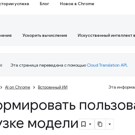
стории успеха
Блог
Новое в Chrome
чения
Ускорить вычисления
Искусственный интеллект 
Эта страница переведена с помощью
Cloud Translation API
.
AI on Chrome
Встроенный ИИ
Эта информац
рмировать пользов
узке модели