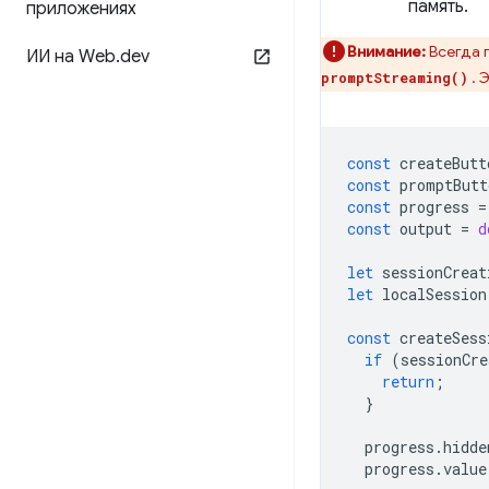
память.
приложениях
Внимание:
Всегда 
ИИ на Web
.
dev
. 
promptStreaming()
const
createButt
const
promptButt
const
progress
=
const
output
=
d
let
sessionCreat
let
localSession
const
createSess
if
(
sessionCre
return
;
}
progress
.
hidde
progress
.
value