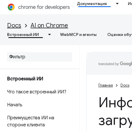
Документация
И
Docs
AI on Chrome
Встроенный ИИ
WebMCP и агенты
Оценки обу
Встроенный ИИ
Главная
Docs
Что такое встроенный ИИ?
Инфо
Начать
загр
Преимущества ИИ на
стороне клиента