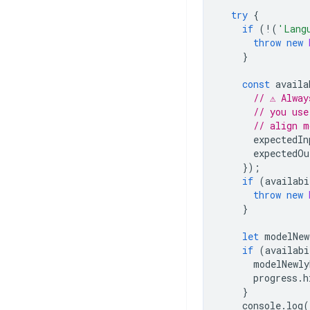
try
{
if
(
!
(
'Lang
throw
new
}
const
availa
// ⚠️ Alwa
// you use
// align m
expectedIn
expectedOu
});
if
(
availabi
throw
new
}
let
modelNew
if
(
availabi
modelNewly
progress
.
h
}
console
.
log
(