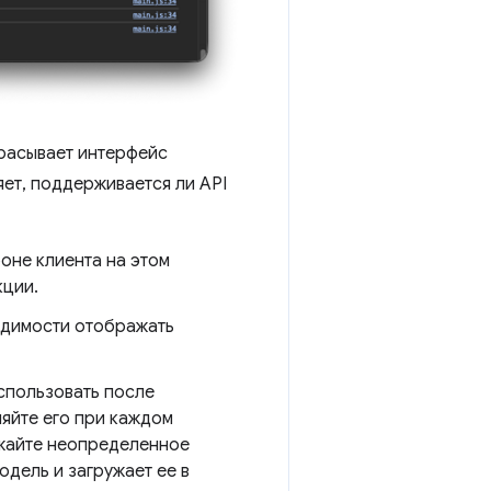
брасывает интерфейс
яет, поддерживается ли API
оне клиента на этом
кции.
одимости отображать
спользовать после
яйте его при каждом
ажайте неопределенное
одель и загружает ее в