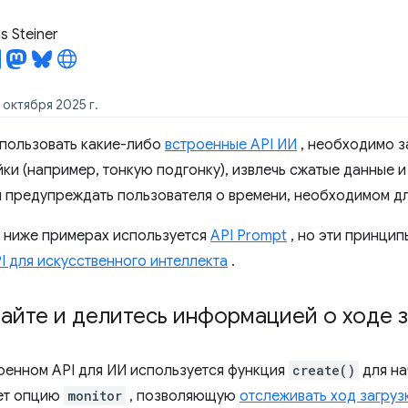
 Steiner
 октября 2025 г.
пользовать какие-либо
встроенные API ИИ
, необходимо з
и (например, тонкую подгонку), извлечь сжатые данные и з
 предупреждать пользователя о времени, необходимом для
 ниже примерах используется
API Prompt
, но эти принцип
I для искусственного интеллекта
.
йте и делитесь информацией о ходе з
оенном API для ИИ используется функция
create()
для на
ет опцию
monitor
, позволяющую
отслеживать ход загруз