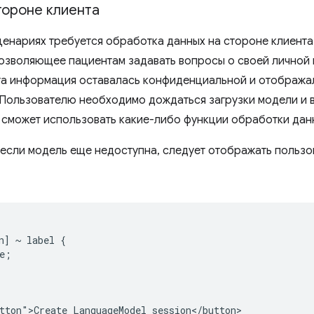
тороне клиента
ценариях требуется обработка данных на стороне клиент
озволяющее пациентам задавать вопросы о своей личной 
эта информация оставалась конфиденциальной и отображал
 Пользователю необходимо дождаться загрузки модели и 
 сможет использовать какие-либо функции обработки дан
, если модель еще недоступна, следует отображать поль
n] ~ label {

e;

tton">Create LanguageModel session</button>
