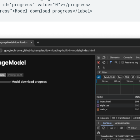
 id="progress" value="0"></progress>
