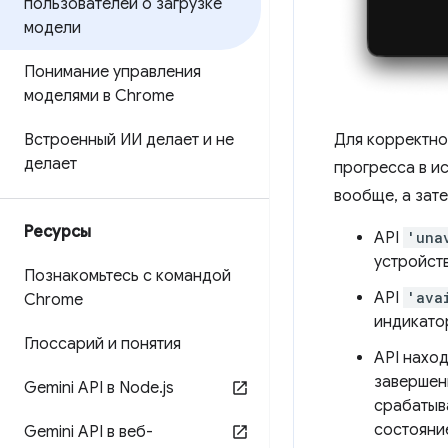
пользователей о загрузке
модели
Понимание управления
моделями в Chrome
Встроенный ИИ делает и не
Для корректно
делает
прогресса в и
вообще, а зат
Ресурсы
API
'una
устройст
Познакомьтесь с командой
API
'ava
Chrome
индикато
Глоссарий и понятия
API нахо
завершен
Gemini API в Node
.
js
срабатыв
состояние
Gemini API в веб-