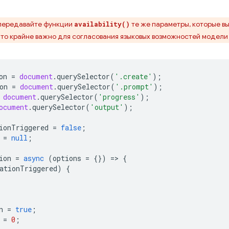
передавайте функции
те же параметры, которые вы
availability()
Это крайне важно для согласования языковых возможностей модели
on
=
document
.
querySelector
(
'.create'
);
on
=
document
.
querySelector
(
'.prompt'
);
document
.
querySelector
(
'progress'
);
ocument
.
querySelector
(
'output'
);
ionTriggered
=
false
;
=
null
;
ion
=
async
(
options
=
{})
=
>
{
ationTriggered
)
{
n
=
true
;
=
0
;