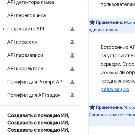
API детектора языка
пользователем
API переводчика
Примечание:
Монит
Подскажите API
единое целое.
API писателя
Встроенные AP
API перезаписи
на устройстве
сервере. Спос
API корректора
должна
ли обр
предназначено
Полифил для Prompt API
реализацию
.
Полифил для API задач
Примечание:
Чтобы
Chrome с флагом
--us
Создавать с помощью ИИ
,
.
Создавать с помощью ИИ
,
Создавать с помощью ИИ
,