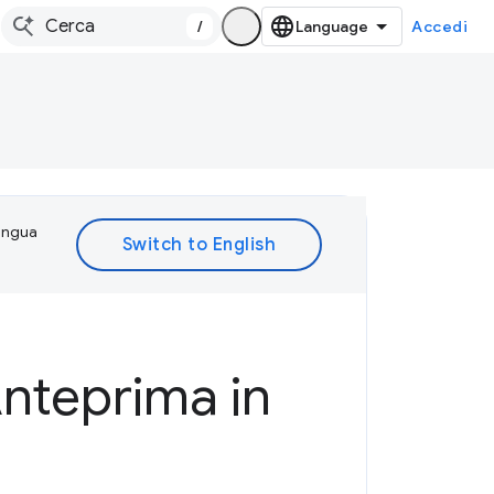
/
Accedi
lingua
nteprima in