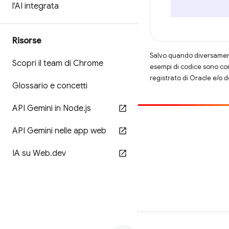
l'AI integrata
Risorse
Salvo quando diversamente
Scopri il team di Chrome
esempi di codice sono con
registrato di Oracle e/o d
Glossario e concetti
API Gemini in Node
.
js
Contribuisci
API Gemini nelle app web
Segnala un bug
IA su Web
.
dev
Visualizza i problemi aperti