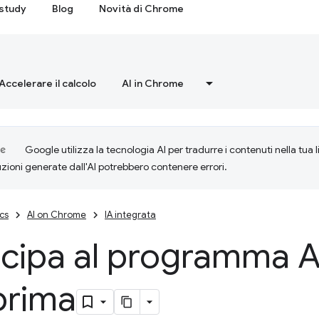
study
Blog
Novità di Chrome
Accelerare il calcolo
AI in Chrome
Google utilizza la tecnologia AI per tradurre i contenuti nella tua 
uzioni generate dall'AI potrebbero contenere errori.
cs
AI on Chrome
IA integrata
ecipa al programma A
prima