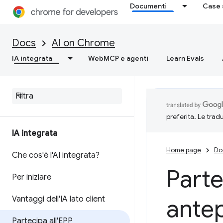
Documenti
Case 
Docs
AI on Chrome
IA integrata
WebMCP e agenti
Learn Evals
preferita. Le trad
IA integrata
Home page
Do
Che cos'è l'AI integrata?
Part
Per iniziare
Vantaggi dell'IA lato client
ante
Partecipa all'EPP