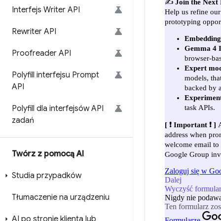
Interfejs Writer API
Rewriter API
Proofreader API
Polyfill interfejsu Prompt
API
Polyfill dla interfejsów API
zadań
Twórz z pomocą AI
Studia przypadków
Tłumaczenie na urządzeniu
AI po stronie klienta lub