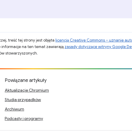
zej, treść tej strony jest objęta
licencją Creative Commons – uznanie aut
 informacje na ten temat zawierają
zasady dotyczące witryny Google De
otów stowarzyszonych.
Powiązane artykuły
Aktualizacje Chromium
Studia przypadków
Archiwum
Podcasty i programy