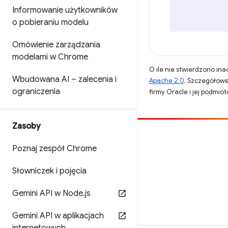
Informowanie użytkowników
o pobieraniu modelu
Omówienie zarządzania
modelami w Chrome
O ile nie stwierdzono inac
Wbudowana AI – zalecenia i
Apache 2.0
. Szczegółowe
ograniczenia
firmy Oracle i jej podmi
Zasoby
Opublikuj coś
Poznaj zespół Chrome
Zgłoś błąd
Słowniczek i pojęcia
Zobacz nierozwiązane problemy
Gemini API w Node
.
js
Gemini API w aplikacjach