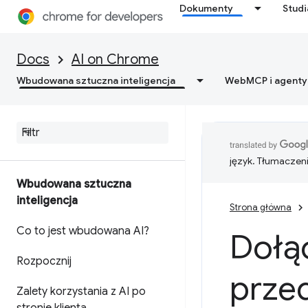
Dokumenty
Stud
Docs
AI on Chrome
Wbudowana sztuczna inteligencja
WebMCP i agenty
język. Tłumaczen
Wbudowana sztuczna
inteligencja
Strona główna
Co to jest wbudowana AI?
Dołą
Rozpocznij
prze
Zalety korzystania z AI po