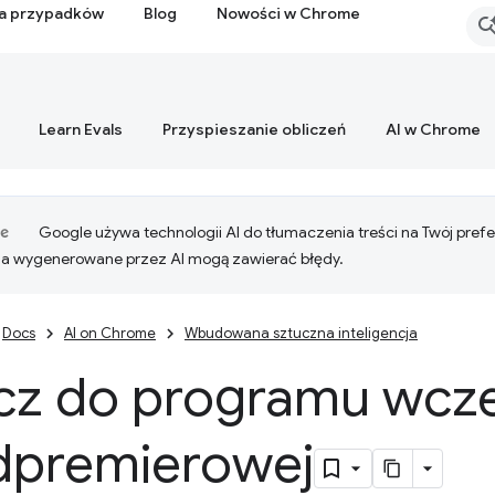
ia przypadków
Blog
Nowości w Chrome
Learn Evals
Przyspieszanie obliczeń
AI w Chrome
Google używa technologii AI do tłumaczenia treści na Twój pre
ia wygenerowane przez AI mogą zawierać błędy.
Docs
AI on Chrome
Wbudowana sztuczna inteligencja
cz do programu wczes
dpremierowej