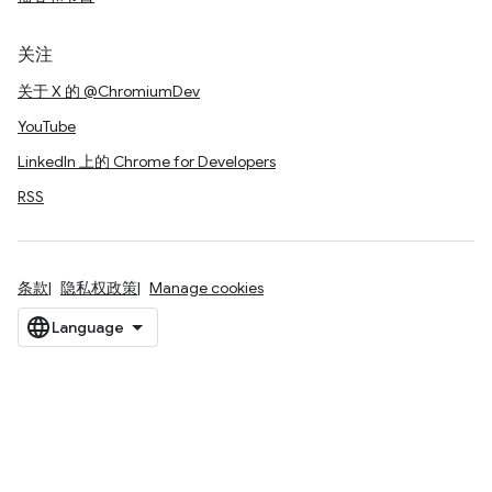
关注
关于 X 的 @ChromiumDev
YouTube
LinkedIn 上的 Chrome for Developers
RSS
条款
隐私权政策
Manage cookies