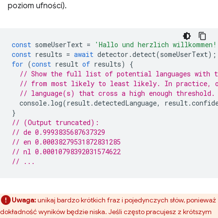
poziom ufności).
const
someUserText
=
'Hallo und herzlich willkommen!
const
results
=
await
detector
.
detect
(
someUserText
);
for
(
const
result
of
results
)
{
// Show the full list of potential languages with t
// from most likely to least likely. In practice, 
// language(s) that cross a high enough threshold.
console
.
log
(
result
.
detectedLanguage
,
result
.
confid
}
// (Output truncated):
// de 0.9993835687637329
// en 0.00038279531872831285
// nl 0.00010798392031574622
// ...
Uwaga:
unikaj bardzo krótkich fraz i pojedynczych słów, ponieważ
dokładność wyników będzie niska. Jeśli często pracujesz z krótszym