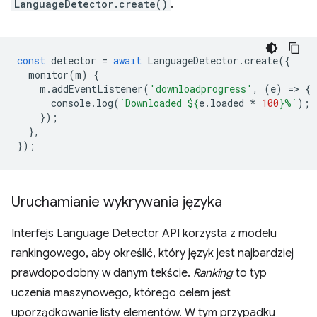
LanguageDetector.create()
.
const
detector
=
await
LanguageDetector
.
create
({
monitor
(
m
)
{
m
.
addEventListener
(
'downloadprogress'
,
(
e
)
=
>
{
console
.
log
(
`Downloaded 
${
e
.
loaded
*
100
}
%`
);
});
},
});
Uruchamianie wykrywania języka
Interfejs Language Detector API korzysta z modelu
rankingowego, aby określić, który język jest najbardziej
prawdopodobny w danym tekście.
Ranking
to typ
uczenia maszynowego, którego celem jest
uporządkowanie listy elementów. W tym przypadku