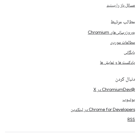
مسائل باز را ببینید
مطالب مرتبط
به‌روزرسانی‌های Chromium
مطالعات موردی
بایگانی
پادکست ها و نمایش ها
دنبال کردن
@ChromiumDev در X
یوتیوب
Chrome for Developers در لینکدین
RSS