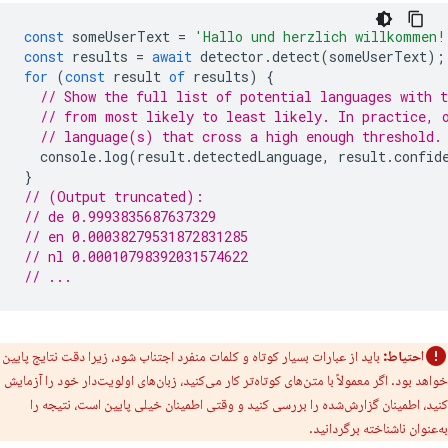
const
someUserText
=
'Hallo und herzlich willkommen!
const
results
=
await
detector
.
detect
(
someUserText
);
for
(
const
result
of
results
)
{
// Show the full list of potential languages with t
// from most likely to least likely. In practice, 
// language(s) that cross a high enough threshold.
console
.
log
(
result
.
detectedLanguage
,
result
.
confid
}
// (Output truncated):
// de 0.9993835687637329
// en 0.00038279531872831285
// nl 0.00010798392031574622
// ...
احتیاط:
باید از عبارات بسیار کوتاه و کلمات منفرد اجتناب شود، زیرا دقت نتایج پایین
خواهد بود. اگر معمولاً با متن‌های کوتاه‌تر کار می‌کنید، زبان‌های اولویت‌دار خود را آزمایش
کنید، اطمینان گزارش‌شده را بررسی کنید و وقتی اطمینان خیلی پایین است، نتیجه را
به‌عنوان ناشناخته برگردانید.