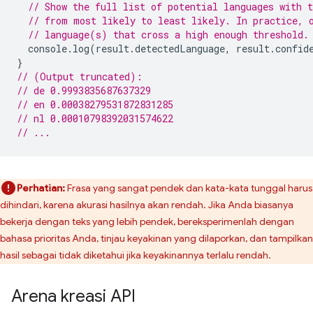
// Show the full list of potential languages with t
// from most likely to least likely. In practice, 
// language(s) that cross a high enough threshold.
console
.
log
(
result
.
detectedLanguage
,
result
.
confid
}
// (Output truncated):
// de 0.9993835687637329
// en 0.00038279531872831285
// nl 0.00010798392031574622
// ...
Perhatian:
Frasa yang sangat pendek dan kata-kata tunggal harus
dihindari, karena akurasi hasilnya akan rendah. Jika Anda biasanya
bekerja dengan teks yang lebih pendek, bereksperimenlah dengan
bahasa prioritas Anda, tinjau keyakinan yang dilaporkan, dan tampilkan
hasil sebagai tidak diketahui jika keyakinannya terlalu rendah.
Arena kreasi API