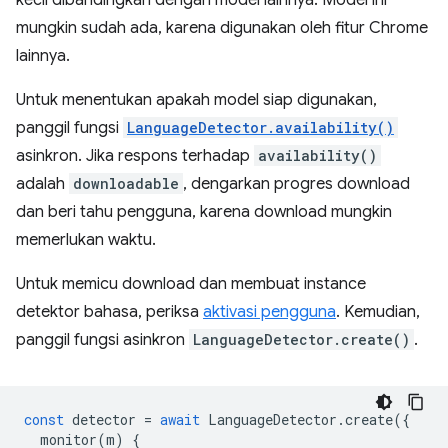
kecil dibandingkan dengan model lainnya. Model ini
mungkin sudah ada, karena digunakan oleh fitur Chrome
lainnya.
Untuk menentukan apakah model siap digunakan,
panggil fungsi
LanguageDetector.availability()
asinkron. Jika respons terhadap
availability()
adalah
downloadable
, dengarkan progres download
dan beri tahu pengguna, karena download mungkin
memerlukan waktu.
Untuk memicu download dan membuat instance
detektor bahasa, periksa
aktivasi pengguna
. Kemudian,
panggil fungsi asinkron
LanguageDetector.create()
.
const
detector
=
await
LanguageDetector
.
create
({
monitor
(
m
)
{