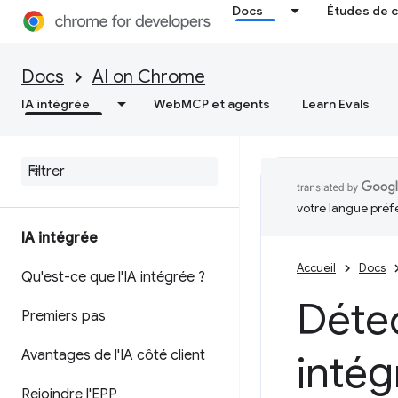
Docs
Études de 
Docs
AI on Chrome
IA intégrée
WebMCP et agents
Learn Evals
votre langue préf
IA intégrée
Accueil
Docs
Qu'est-ce que l'IA intégrée ?
Détec
Premiers pas
Avantages de l'IA côté client
intég
Rejoindre l'EPP