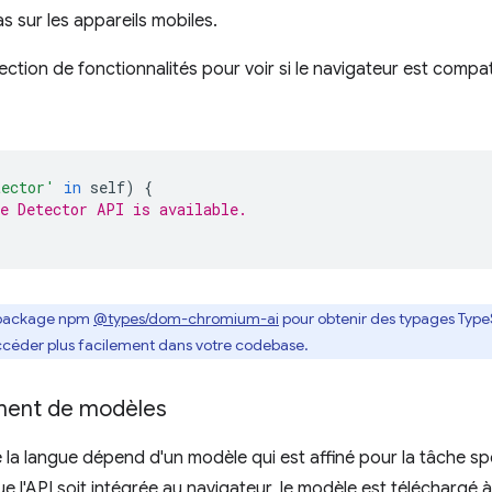
s sur les appareils mobiles.
ection de fonctionnalités pour voir si le navigateur est compa
tector'
in
self
)
{
e Detector API is available.
le package npm
@types/dom-chromium-ai
pour obtenir des typages TypeS
accéder plus facilement dans votre codebase.
ment de modèles
 la langue dépend d'un modèle qui est affiné pour la tâche s
ue l'API soit intégrée au navigateur, le modèle est téléchargé 