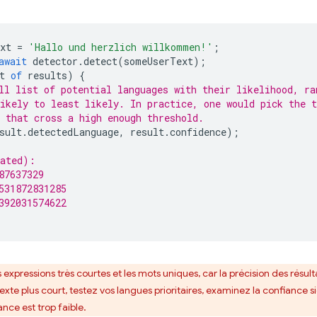
xt
=
'Hallo und herzlich willkommen!'
;
await
detector
.
detect
(
someUserText
);
t
of
results
)
{
ll list of potential languages with their likelihood, ra
ikely to least likely. In practice, one would pick the t
 that cross a high enough threshold.
sult
.
detectedLanguage
,
result
.
confidence
);
cated):
87637329
531872831285
392031574622
s expressions très courtes et les mots uniques, car la précision des résulta
te plus court, testez vos langues prioritaires, examinez la confiance 
nce est trop faible.