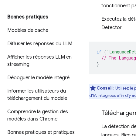
fonctionnent pa
Bonnes pratiques
Exécutez la dét
Detector.
Modèles de cache
Diffuser les réponses du LLM
if
(
'LanguageDe
Afficher les réponses LLM en
// The Languag
}
streaming
Déboguer le modèle intégré
Conseil
: Utilisez 
Informer les utilisateurs du
d'IA intégrées afin d'y 
téléchargement du modèle
Comprendre la gestion des
Télécharge
modèles dans Chrome
La détection de
Bonnes pratiques et pratiques
langues. Bien q