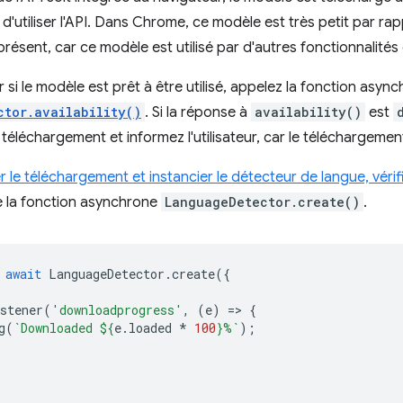
 d'utiliser l'API. Dans Chrome, ce modèle est très petit par ra
présent, car ce modèle est utilisé par d'autres fonctionnalité
 si le modèle est prêt à être utilisé, appelez la fonction asyn
ctor.availability()
. Si la réponse à
availability()
est
téléchargement et informez l'utilisateur, car le téléchargeme
le téléchargement et instancier le détecteur de langue, vérifiez 
e la fonction asynchrone
LanguageDetector.create()
.
await
LanguageDetector
.
create
({
stener
(
'downloadprogress'
,
(
e
)
=
>
{
g
(
`Downloaded 
${
e
.
loaded
*
100
}
%`
);