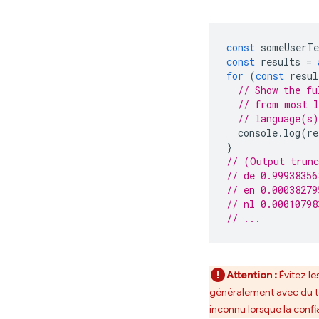
const
someUserTe
const
results
=
for
(
const
resul
// Show the fu
// from most l
// language(s)
console
.
log
(
re
}
// (Output trun
// de 0.99938356
// en 0.00038279
// nl 0.00010798
// ...
Attention :
Évitez le
généralement avec du tex
inconnu lorsque la confia