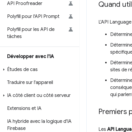
Quand util
API Proofreader
Polyfill pour l'API Prompt
L'API Language 
Polyfill pour les API de
Déterminer
tâches
Déterminer
spécifique
Développer avec l'IA
Déterminer
Études de cas
sites de r
Déterminer
Traduire sur l'appareil
conséquenc
qui parlen
IA côté client ou côté serveur
Extensions et IA
Premiers 
IA hybride avec la logique d'IA
Firebase
Les
API Langu