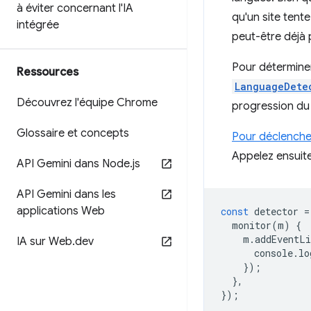
à éviter concernant l'IA
qu'un site tente
intégrée
peut-être déjà 
Pour déterminer
Ressources
LanguageDete
Découvrez l'équipe Chrome
progression du 
Glossaire et concepts
Pour déclencher 
Appelez ensuit
API Gemini dans Node
.
js
API Gemini dans les
applications Web
const
detector
=
monitor
(
m
)
{
m
.
addEventLi
IA sur Web
.
dev
console
.
lo
});
},
});