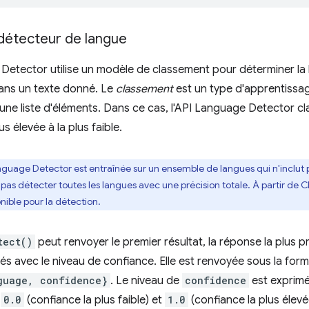
 détecteur de langue
Detector utilise un modèle de classement pour déterminer la 
 dans un texte donné. Le
classement
est un type d'apprentissag
une liste d'éléments. Dans ce cas, l'API Language Detector cla
us élevée à la plus faible.
nguage Detector est entraînée sur un ensemble de langues qui n'inclut p
t pas détecter toutes les langues avec une précision totale. À partir de 
ible pour la détection.
tect()
peut renvoyer le premier résultat, la réponse la plus pr
és avec le niveau de confiance. Elle est renvoyée sous la forme
guage, confidence}
. Le niveau de
confidence
est exprimé
e
0.0
(confiance la plus faible) et
1.0
(confiance la plus élevé