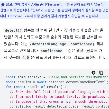
참고:
언어 감지기 API는 존재하는 모든 언어를 완전히 포함하지 않는 언어
집합으로 학습됩니다. 즉, API가 모든 언어를 완전히 정확하게 감지할 수는 없습
니다. Chrome 132부터 특정 언어가 감지 가능한지 확인할 수 있습니다.
detect()
함수는 첫 번째 결과인 가장 가능성이 높은 답변을
반환하거나 신뢰도 수준으로 순위가 지정된 후보를 반복할 수
있습니다. 이는
{detectedLanguage, confidence}
객체
목록으로 반환됩니다.
confidence
수준은
0.0
(신뢰도 가
장 낮음)와
1.0
(신뢰도 가장 높음) 사이의 값으로 표현됩니다.
const
someUserText
=
'Hallo und herzlich willkommen!
const
results
=
await
detector
.
detect
(
someUserText
);
for
(
const
result
of
results
)
{
// Show the full list of potential languages with t
// from most likely to least likely. In practice, 
// language(s) that cross a high enough threshold.
console
.
log
(
result
.
detectedLanguage
,
result
.
confid