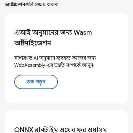
অ্যাপ্লিকেশনগুলি সক্ষম করুন৷
এআই অনুমানের জন্য Wasm
অপ্টিমাইজেশন
সাধারণত AI অনুমানে ব্যবহৃত কাজের জন্য
WebAssembly-এর উন্নতি সম্পর্কে জানুন।
ডক পড়ুন
ONNX রানটাইম ওয়েব ফর ওয়াসম