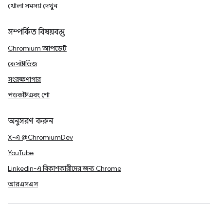
খোলা সমস্যা দেখুন
সম্পর্কিত বিষয়বস্তু
Chromium আপডেট
কেস স্টাডিজ
সংরক্ষণাগার
পডকাস্ট এবং শো
অনুসরণ করুন
X-এ @ChromiumDev
YouTube
LinkedIn-এ বিকাশকারীদের জন্য Chrome
আরএসএস