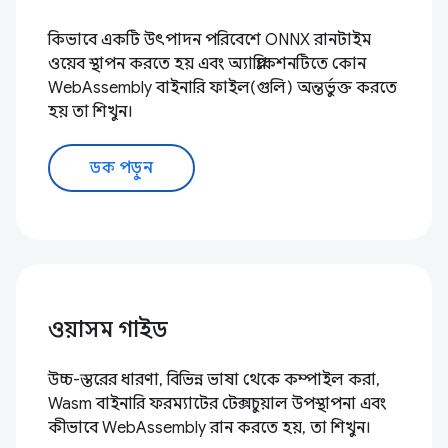
কিভাবে একটি উৎপাদন পরিবেশে ONNX রানটাইম
ওয়েব স্থাপন করতে হয় এবং অ্যাপ্লিকেশনটিতে কোন
WebAssembly বাইনারি ফাইল(গুলি) অন্তর্ভুক্ত করতে
হয় তা শিখুন।
ডক পড়ুন
ওয়াসম গাইড
উচ্চ-স্তরের ধারণা, বিভিন্ন ভাষা থেকে কম্পাইল করা,
Wasm বাইনারি ফরম্যাটের টেক্সচুয়াল উপস্থাপনা এবং
কীভাবে WebAssembly রান করতে হয়, তা শিখুন।