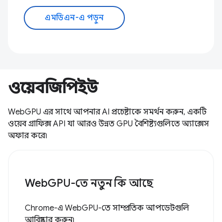
এমডিএন-এ পড়ুন
ওয়েবজিপিইউ
WebGPU এর সাথে আপনার AI প্রচেষ্টাকে সমর্থন করুন, একটি
ওয়েব গ্রাফিক্স API যা আরও উন্নত GPU বৈশিষ্ট্যগুলিতে অ্যাক্সেস
অফার করে৷
WebGPU-তে নতুন কি আছে
Chrome-এ WebGPU-তে সাম্প্রতিক আপডেটগুলি
আবিষ্কার করুন৷