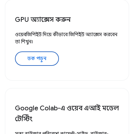
GPU অ্যাক্সেস করুন
ওয়েবজিপিইউ দিয়ে কীভাবে জিপিইউ অ্যাক্সেস করবেন
তা শিখুন।
ডক পড়ুন
Google Colab-এ ওয়েব এআই মডেল
টেস্টিং