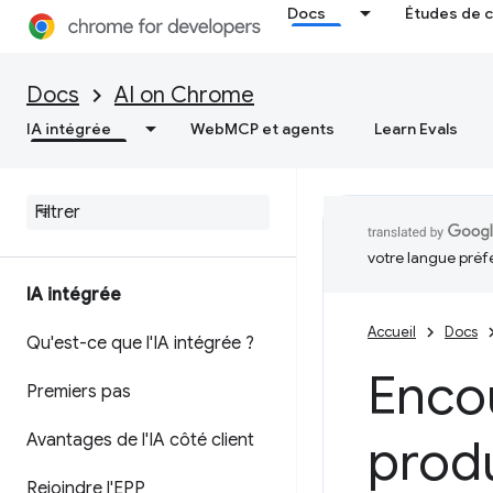
Docs
Études de 
Docs
AI on Chrome
IA intégrée
WebMCP et agents
Learn Evals
votre langue préf
IA intégrée
Accueil
Docs
Qu'est-ce que l'IA intégrée ?
Encou
Premiers pas
Avantages de l'IA côté client
produ
Rejoindre l'EPP