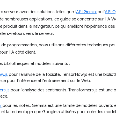
té serveur avec des solutions telles que l'
API Gemini
ou l'
API O
e nombreuses applications, ce guide se concentre sur l'IA Web
 se produit dans le navigateur, ce qui améliore l'expérience des
llers-retours vers le serveur.
r de programmation, nous utilisons différentes techniques pou
ur l'IA côté client.
les bibliothèques et modèles suivants :
ow.js
pour l'analyse de la toxicité. TensorFlow.js est une bibli
e pour l'inférence et l'entraînement sur le Web.
rs.js
pour l'analyse des sentiments. Transformers.js est une 
ace.
B
pour les notes. Gemma est une famille de modèles ouverts et
 et la technologie que Google a utilisées pour créer les modè