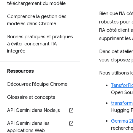
téléchargement du modèle
Bien que l'IA cô
Comprendre la gestion des
robustes pour d
modèles dans Chrome
l'IA côté client
Bonnes pratiques et pratiques
supprimant les a
à éviter concernant l'IA
intégrée
Dans cet atelie
vous disposez po
Ressources
Nous utilisons 
Découvrez l'équipe Chrome
TensforFl
Open Sourc
Glossaire et concepts
transforme
API Gemini dans Node
.
js
Hugging F
Gemma 2
API Gemini dans les
recherche
applications Web