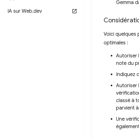
Gemma dans
IA sur Web
.
dev
Considération
Voici quelques 
optimales :
Autoriser l
note du p
Indiquez c
Autoriser 
vérificati
classé à t
parvient à
Une vérifi
également 