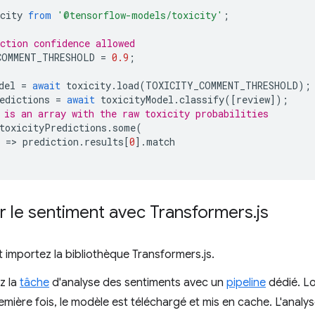
city
from
'@tensorflow-models/toxicity'
;
ction confidence allowed
COMMENT_THRESHOLD
=
0.9
;
del
=
await
toxicity
.
load
(
TOXICITY_COMMENT_THRESHOLD
);
edictions
=
await
toxicityModel
.
classify
([
review
]);
 is an array with the raw toxicity probabilities
toxicityPredictions
.
some
(
=
>
prediction
.
results
[
0
].
match
r le sentiment avec Transformers
.
js
 importez la bibliothèque Transformers.js.
z la
tâche
d'analyse des sentiments avec un
pipeline
dédié. Lor
emière fois, le modèle est téléchargé et mis en cache. L'analy