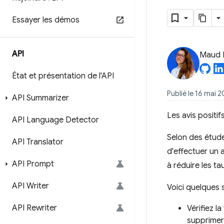
Essayer les démos
API
Maud 
État et présentation de l'API
Publié le 16 mai 
API Summarizer
Les avis positif
API Language Detector
Selon des étude
API Translator
d'effectuer un a
API Prompt
à réduire les ta
API Writer
Voici quelques 
API Rewriter
Vérifiez l
supprimer 