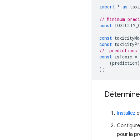
import
*
as
toxi
// Minimum predi
const
TOXICITY_
const
toxicityMo
const
toxicityPr
// `predictions`
const
isToxic
=
(
prediction
)
);
Détermine
Installez
et
Configure
pour la pr