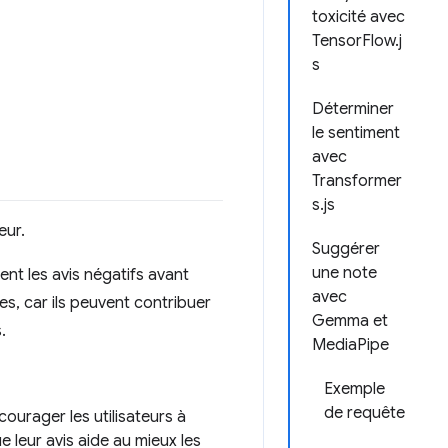
toxicité avec
TensorFlow.j
s
Déterminer
le sentiment
avec
Transformer
s.js
eur.
Suggérer
une note
nt les avis négatifs avant
avec
ses, car ils peuvent contribuer
Gemma et
.
MediaPipe
Exemple
de requête
courager les utilisateurs à
e leur avis aide au mieux les