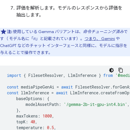
評価を解析します。モデルのレスポンスから評価を
抽出します。
注:
使用している Gemma バリアントは、
命令チューニング済み
で
す（ モデル名に「it」と記載されています）。
つまり、 Gemini
や
ChatGPT などのチャット インターフェースと同様に、モデルに指示を
与えることで操作できます。
import
{
FilesetResolver
,
LlmInference
}
from
'@medi
const
mediaPipeGenAi
=
await
FilesetResolver
.
forGenA
const
llmInference
=
await
LlmInference
.
createFromOp
baseOptions
:
{
modelAssetPath
:
'/gemma-2b-it-gpu-int4.bin'
,
},
maxTokens
:
1000
,
topK
:
40
,
temperature
:
0.5
,