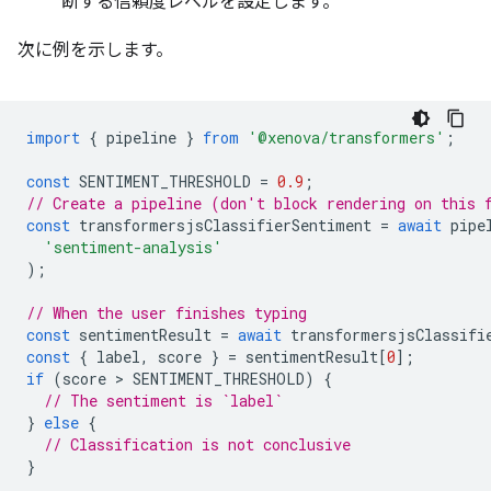
断する信頼度レベルを設定します。
次に例を示します。
import
{
pipeline
}
from
'@xenova/transformers'
;
const
SENTIMENT_THRESHOLD
=
0.9
;
// Create a pipeline (don't block rendering on this 
const
transformersjsClassifierSentiment
=
await
pipe
'sentiment-analysis'
);
// When the user finishes typing
const
sentimentResult
=
await
transformersjsClassifi
const
{
label
,
score
}
=
sentimentResult
[
0
];
if
(
score
 > 
SENTIMENT_THRESHOLD
)
{
// The sentiment is `label`
}
else
{
// Classification is not conclusive
}