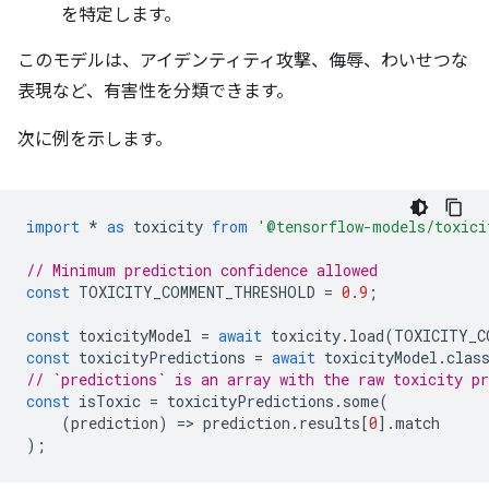
を特定します。
このモデルは、アイデンティティ攻撃、侮辱、わいせつな
表現など、有害性を分類できます。
次に例を示します。
import
*
as
toxicity
from
'@tensorflow-models/toxici
// Minimum prediction confidence allowed
const
TOXICITY_COMMENT_THRESHOLD
=
0.9
;
const
toxicityModel
=
await
toxicity
.
load
(
TOXICITY_C
const
toxicityPredictions
=
await
toxicityModel
.
clas
// `predictions` is an array with the raw toxicity pr
const
isToxic
=
toxicityPredictions
.
some
(
(
prediction
)
=
>
prediction
.
results
[
0
].
match
);