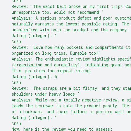
  \n\n
  Review: 'The waist belt broke on my first trip! Cu
  unresponsive too. Would not recommend.'
  Analysis: A serious product defect and poor custom
  naturally warrants the lowest possible rating. The
  unsatisfied with both the product and the company.
  Rating (integer): 1
  \n\n
  Review: 'Love how many pockets and compartments it
  organized on long trips. Durable too!'
  Analysis: The enthusiastic review highlights speci
  (organization and durability), indicating great sa
  This justifies the highest rating.
  Rating (integer): 5
  \n\n
  Review: 'The straps are a bit flimsy, and they sta
  shoulders under heavy loads.'
  Analysis: While not a totally negative review, a s
  leads the reviewer to rate the product poorly. The
  of a backpack, and their failure to perform well u
  Rating (integer): 1
  \n\n
  Now, here is the review you need to assess: