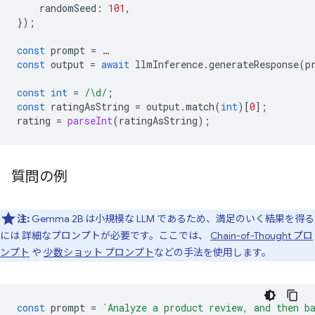
randomSeed
:
101
,
});
const
prompt
=
…
const
output
=
await
llmInference
.
generateResponse
(
p
const
int
=
/\d/
;
const
ratingAsString
=
output
.
match
(
int
)[
0
];
rating
=
parseInt
(
ratingAsString
);
質問の例
注:
Gemma 2B は小規模な LLM であるため、満足のいく結果を得る
には 詳細なプロンプトが必要です。ここでは、
Chain-of-Thought プロ
ンプト
や
少数ショット プロンプト
などの手法を使用します。
const
prompt
=
`Analyze a product review, and then b