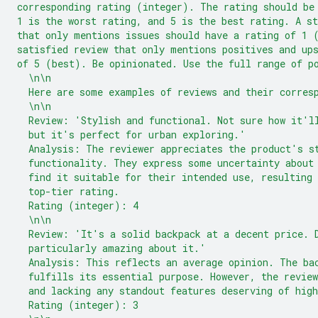
corresponding rating (integer). The rating should be
1 is the worst rating, and 5 is the best rating. A st
that only mentions issues should have a rating of 1 
satisfied review that only mentions positives and up
of 5 (best). Be opinionated. Use the full range of p
  \n\n
  Here are some examples of reviews and their corres
  \n\n
  Review: 'Stylish and functional. Not sure how it'l
  but it's perfect for urban exploring.'
  Analysis: The reviewer appreciates the product's s
  functionality. They express some uncertainty about
  find it suitable for their intended use, resulting 
  top-tier rating.
  Rating (integer): 4
  \n\n
  Review: 'It's a solid backpack at a decent price. 
  particularly amazing about it.'
  Analysis: This reflects an average opinion. The ba
  fulfills its essential purpose. However, the revie
  and lacking any standout features deserving of high
  Rating (integer): 3