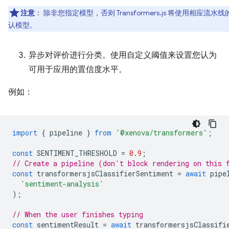
注意
：
除非您指定模型，否则 Transformers.js 将使用相应流水线
认模型。
异步对评价进行分类。使用自定义阈值来设置您认为
可用于应用的置信度水平。
例如：
import
{
pipeline
}
from
'@xenova/transformers'
;
const
SENTIMENT_THRESHOLD
=
0.9
;
// Create a pipeline (don't block rendering on this 
const
transformersjsClassifierSentiment
=
await
pipe
'sentiment-analysis'
);
// When the user finishes typing
const
sentimentResult
=
await
transformersjsClassifi