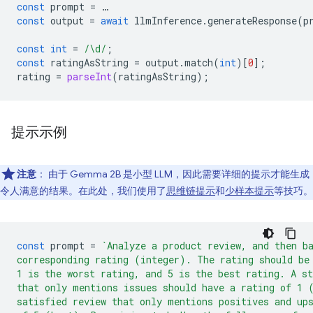
const
prompt
=
…
const
output
=
await
llmInference
.
generateResponse
(
p
const
int
=
/\d/
;
const
ratingAsString
=
output
.
match
(
int
)[
0
];
rating
=
parseInt
(
ratingAsString
);
提示示例
注意
：
由于 Gemma 2B 是小型 LLM，因此需要详细的提示才能生成
令人满意的结果。在此处，我们使用了
思维链提示
和
少样本提示
等技巧。
const
prompt
=
`Analyze a product review, and then b
corresponding rating (integer). The rating should be
1 is the worst rating, and 5 is the best rating. A st
that only mentions issues should have a rating of 1 
satisfied review that only mentions positives and up