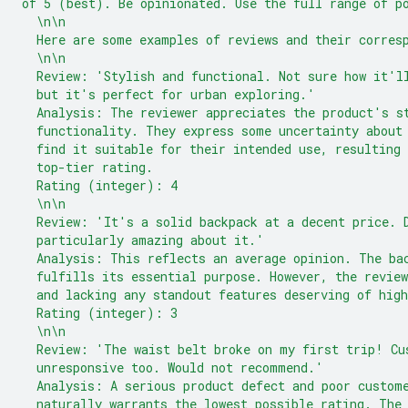
of 5 (best). Be opinionated. Use the full range of p
  \n\n
  Here are some examples of reviews and their corres
  \n\n
  Review: 'Stylish and functional. Not sure how it'l
  but it's perfect for urban exploring.'
  Analysis: The reviewer appreciates the product's s
  functionality. They express some uncertainty about
  find it suitable for their intended use, resulting 
  top-tier rating.
  Rating (integer): 4
  \n\n
  Review: 'It's a solid backpack at a decent price. 
  particularly amazing about it.'
  Analysis: This reflects an average opinion. The ba
  fulfills its essential purpose. However, the revie
  and lacking any standout features deserving of high
  Rating (integer): 3
  \n\n
  Review: 'The waist belt broke on my first trip! Cu
  unresponsive too. Would not recommend.'
  Analysis: A serious product defect and poor custom
  naturally warrants the lowest possible rating. The