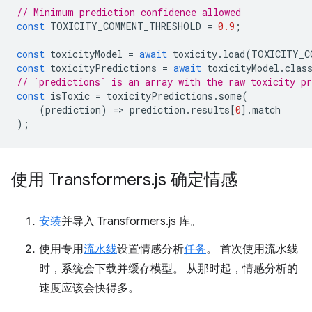
// Minimum prediction confidence allowed
const
TOXICITY_COMMENT_THRESHOLD
=
0.9
;
const
toxicityModel
=
await
toxicity
.
load
(
TOXICITY_C
const
toxicityPredictions
=
await
toxicityModel
.
clas
// `predictions` is an array with the raw toxicity pr
const
isToxic
=
toxicityPredictions
.
some
(
(
prediction
)
=
>
prediction
.
results
[
0
].
match
);
使用 Transformers
.
js 确定情感
安装
并导入 Transformers.js 库。
使用专用
流水线
设置情感分析
任务
。 首次使用流水线
时，系统会下载并缓存模型。 从那时起，情感分析的
速度应该会快得多。