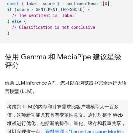
const
{
label
,
score
}
=
sentimentResult
[
0
];
if
(
score
 > 
SENTIMENT_THRESHOLD
)
{
// The sentiment is `label`
}
else
{
// Classification is not conclusive
}
使用 Gemma 和 Media
Pipe 建议星级
评分
借助 LLM Inference API，您可以在浏览器中完全运行大语
言模型 (LLM)。
考虑到 LLM 的内存和计算需求比客户端模型大一百多
倍，这项新功能尤其具有变革性意义。通过对整个 Web
堆栈进行优化，包括新的操作、量化、缓存和权重共享，
可以实现这一点。
资料来源：“Large Language Models