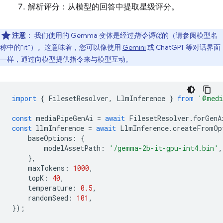
解析评分：从模型的回答中提取星级评分。
注意
：
我们使用的 Gemma 变体是经过
指令调优
的（请参阅模型名
称中的“it”）。这意味着，您可以像使用
Gemini
或 ChatGPT 等对话界面
一样，通过向模型提供指令来与模型互动。
import
{
FilesetResolver
,
LlmInference
}
from
'@medi
const
mediaPipeGenAi
=
await
FilesetResolver
.
forGenA
const
llmInference
=
await
LlmInference
.
createFromOp
baseOptions
:
{
modelAssetPath
:
'/gemma-2b-it-gpu-int4.bin'
,
},
maxTokens
:
1000
,
topK
:
40
,
temperature
:
0.5
,
randomSeed
:
101
,
});