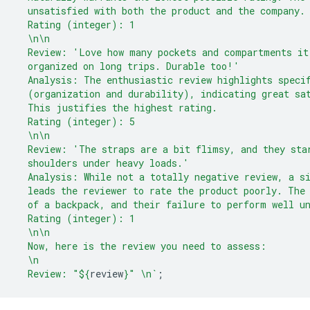
  unsatisfied with both the product and the company.
  Rating (integer): 1
  \n\n
  Review: 'Love how many pockets and compartments it
  organized on long trips. Durable too!'
  Analysis: The enthusiastic review highlights speci
  (organization and durability), indicating great sa
  This justifies the highest rating.
  Rating (integer): 5
  \n\n
  Review: 'The straps are a bit flimsy, and they sta
  shoulders under heavy loads.'
  Analysis: While not a totally negative review, a s
  leads the reviewer to rate the product poorly. The
  of a backpack, and their failure to perform well u
  Rating (integer): 1
  \n\n
  Now, here is the review you need to assess:
  \n
  Review: "
${
review
}
" \n`
;