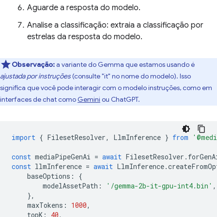
Aguarde a resposta do modelo.
Analise a classificação: extraia a classificação por
estrelas da resposta do modelo.
Observação:
a variante do Gemma que estamos usando é
ajustada por instruções
(consulte "it" no nome do modelo). Isso
significa que você pode interagir com o modelo instruções, como em
interfaces de chat como
Gemini
ou ChatGPT.
import
{
FilesetResolver
,
LlmInference
}
from
'@medi
const
mediaPipeGenAi
=
await
FilesetResolver
.
forGenA
const
llmInference
=
await
LlmInference
.
createFromOp
baseOptions
:
{
modelAssetPath
:
'/gemma-2b-it-gpu-int4.bin'
,
},
maxTokens
:
1000
,
topK
:
40
,