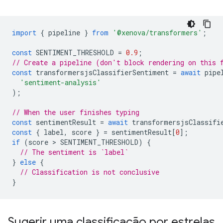
import
{
pipeline
}
from
'@xenova/transformers'
;
const
SENTIMENT_THRESHOLD
=
0.9
;
// Create a pipeline (don't block rendering on this 
const
transformersjsClassifierSentiment
=
await
pipe
'sentiment-analysis'
);
// When the user finishes typing
const
sentimentResult
=
await
transformersjsClassifi
const
{
label
,
score
}
=
sentimentResult
[
0
];
if
(
score
 > 
SENTIMENT_THRESHOLD
)
{
// The sentiment is `label`
}
else
{
// Classification is not conclusive
}
Sugerir uma classificação por estrelas