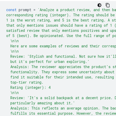
const
prompt
=
`Analyze a product review, and then b
corresponding rating (integer). The rating should be
1 is the worst rating, and 5 is the best rating. A st
that only mentions issues should have a rating of 1 
satisfied review that only mentions positives and up
of 5 (best). Be opinionated. Use the full range of p
  \n\n
  Here are some examples of reviews and their corres
  \n\n
  Review: 'Stylish and functional. Not sure how it'l
  but it's perfect for urban exploring.'
  Analysis: The reviewer appreciates the product's s
  functionality. They express some uncertainty about
  find it suitable for their intended use, resulting 
  top-tier rating.
  Rating (integer): 4
  \n\n
  Review: 'It's a solid backpack at a decent price. 
  particularly amazing about it.'
  Analysis: This reflects an average opinion. The ba
  fulfills its essential purpose. However, the revie