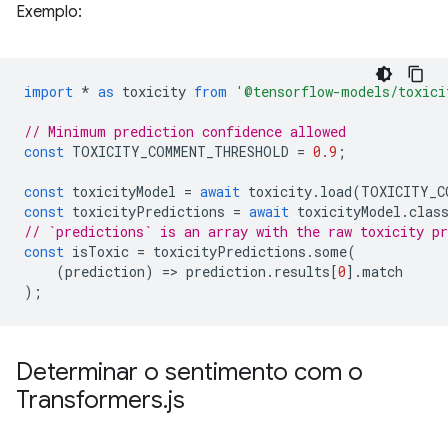
Exemplo:
import
*
as
toxicity
from
'@tensorflow-models/toxici
// Minimum prediction confidence allowed
const
TOXICITY_COMMENT_THRESHOLD
=
0.9
;
const
toxicityModel
=
await
toxicity
.
load
(
TOXICITY_C
const
toxicityPredictions
=
await
toxicityModel
.
clas
// `predictions` is an array with the raw toxicity pr
const
isToxic
=
toxicityPredictions
.
some
(
(
prediction
)
=
>
prediction
.
results
[
0
].
match
);
Determinar o sentimento com o
Transformers
.
js