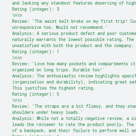
  and lacking any standout features deserving of high
  Rating (integer): 3
  \n\n
  Review: 'The waist belt broke on my first trip! Cu
  unresponsive too. Would not recommend.'
  Analysis: A serious product defect and poor custom
  naturally warrants the lowest possible rating. The
  unsatisfied with both the product and the company.
  Rating (integer): 1
  \n\n
  Review: 'Love how many pockets and compartments it
  organized on long trips. Durable too!'
  Analysis: The enthusiastic review highlights speci
  (organization and durability), indicating great sa
  This justifies the highest rating.
  Rating (integer): 5
  \n\n
  Review: 'The straps are a bit flimsy, and they sta
  shoulders under heavy loads.'
  Analysis: While not a totally negative review, a s
  leads the reviewer to rate the product poorly. The
  of a backpack, and their failure to perform well u