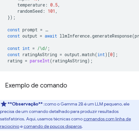
temperature
:
0.5
,
randomSeed
:
101
,
});
const
prompt
=
…
const
output
=
await
llmInference
.
generateResponse
(
p
const
int
=
/\d/
;
const
ratingAsString
=
output
.
match
(
int
)[
0
];
rating
=
parseInt
(
ratingAsString
);
Exemplo de comando
**Observação**
:como o Gemma 2B é um LLM pequeno, ele
precisa de um comando detalhado para produzir resultados
satisfatórios. Aqui, usamos técnicas como
comandos com linha de
raciocínio
e
comando de poucos disparos
.