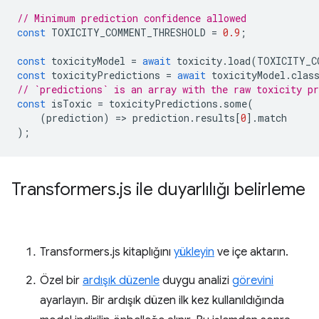
// Minimum prediction confidence allowed
const
TOXICITY_COMMENT_THRESHOLD
=
0.9
;
const
toxicityModel
=
await
toxicity
.
load
(
TOXICITY_C
const
toxicityPredictions
=
await
toxicityModel
.
clas
// `predictions` is an array with the raw toxicity pr
const
isToxic
=
toxicityPredictions
.
some
(
(
prediction
)
=
>
prediction
.
results
[
0
].
match
);
Transformers
.
js ile duyarlılığı belirleme
Transformers.js kitaplığını
yükleyin
ve içe aktarın.
Özel bir
ardışık düzenle
duygu analizi
görevini
ayarlayın. Bir ardışık düzen ilk kez kullanıldığında