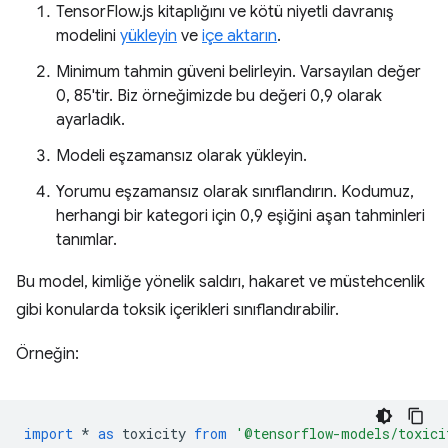
TensorFlow.js kitaplığını ve kötü niyetli davranış
modelini
yükleyin
ve
içe aktarın
.
Minimum tahmin güveni belirleyin. Varsayılan değer
0, 85'tir. Biz örneğimizde bu değeri 0,9 olarak
ayarladık.
Modeli eşzamansız olarak yükleyin.
Yorumu eşzamansız olarak sınıflandırın. Kodumuz,
herhangi bir kategori için 0,9 eşiğini aşan tahminleri
tanımlar.
Bu model, kimliğe yönelik saldırı, hakaret ve müstehcenlik
gibi konularda toksik içerikleri sınıflandırabilir.
Örneğin:
import
*
as
toxicity
from
'@tensorflow-models/toxici