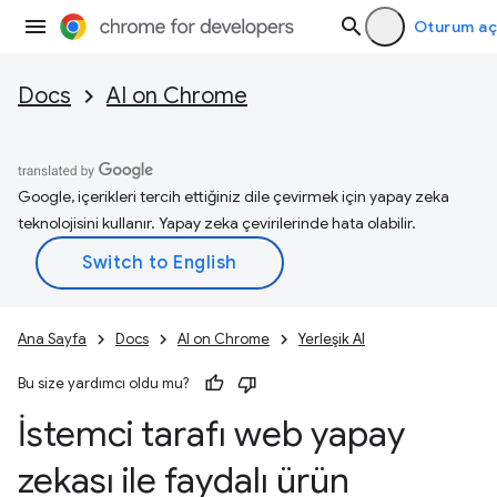
Oturum aç
Docs
AI on Chrome
Google, içerikleri tercih ettiğiniz dile çevirmek için yapay zeka
teknolojisini kullanır. Yapay zeka çevirilerinde hata olabilir.
Ana Sayfa
Docs
AI on Chrome
Yerleşik AI
Bu size yardımcı oldu mu?
İstemci tarafı web yapay
zekası ile faydalı ürün