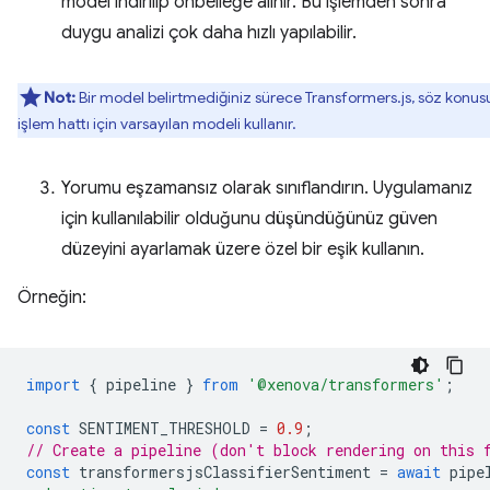
model indirilip önbelleğe alınır. Bu işlemden sonra
duygu analizi çok daha hızlı yapılabilir.
Not:
Bir model belirtmediğiniz sürece Transformers.js, söz konus
işlem hattı için varsayılan modeli kullanır.
Yorumu eşzamansız olarak sınıflandırın. Uygulamanız
için kullanılabilir olduğunu düşündüğünüz güven
düzeyini ayarlamak üzere özel bir eşik kullanın.
Örneğin:
import
{
pipeline
}
from
'@xenova/transformers'
;
const
SENTIMENT_THRESHOLD
=
0.9
;
// Create a pipeline (don't block rendering on this 
const
transformersjsClassifierSentiment
=
await
pipe