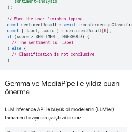
'sentiment-analysis'
);
// When the user finishes typing
const
sentimentResult
=
await
transformersjsClassifi
const
{
label
,
score
}
=
sentimentResult
[
0
];
if
(
score
 > 
SENTIMENT_THRESHOLD
)
{
// The sentiment is `label`
}
else
{
// Classification is not conclusive
}
Gemma ve Media
Pipe ile yıldız puanı
önerme
LLM Inference API ile büyük dil modellerini (LLM'ler)
tamamen tarayıcıda çalıştırabilirsiniz.