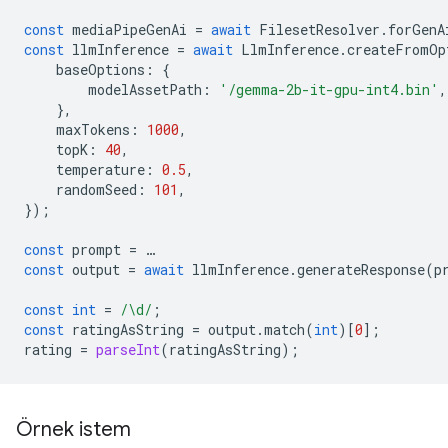
const
mediaPipeGenAi
=
await
FilesetResolver
.
forGenA
const
llmInference
=
await
LlmInference
.
createFromOp
baseOptions
:
{
modelAssetPath
:
'/gemma-2b-it-gpu-int4.bin'
,
},
maxTokens
:
1000
,
topK
:
40
,
temperature
:
0.5
,
randomSeed
:
101
,
});
const
prompt
=
…
const
output
=
await
llmInference
.
generateResponse
(
p
const
int
=
/\d/
;
const
ratingAsString
=
output
.
match
(
int
)[
0
];
rating
=
parseInt
(
ratingAsString
);
Örnek istem