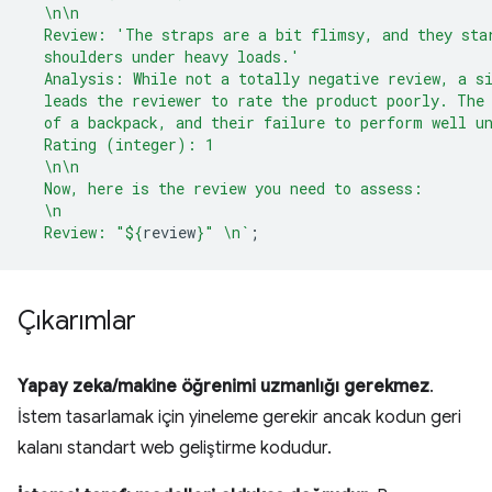
  \n\n
  Review: 'The straps are a bit flimsy, and they sta
  shoulders under heavy loads.'
  Analysis: While not a totally negative review, a s
  leads the reviewer to rate the product poorly. The
  of a backpack, and their failure to perform well u
  Rating (integer): 1
  \n\n
  Now, here is the review you need to assess:
  \n
  Review: "
${
review
}
" \n`
;
Çıkarımlar
Yapay zeka/makine öğrenimi uzmanlığı gerekmez
.
İstem tasarlamak için yineleme gerekir ancak kodun geri
kalanı standart web geliştirme kodudur.