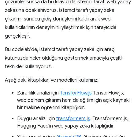
çözümler sunsa da bu kılavuzda istemci tarafı web yapay
zekasına odaklanıyoruz. İstemci tarafı yapay zeka
çıkarımı, sunucu gidiş dönüşlerini kaldırarak web
kullanıcılarının deneyimini iyileştirmek için tarayıcıda
gerçekleşir.
Bu codelab'de, istemci tarafı yapay zeka için araç
kutunuzda neler olduğunu göstermek amacıyla çeşitli
teknikler kullanıyoruz.
Aşağıdaki kitaplıkları ve modelleri kullanırız:
Zararlılık analizi için
TensforFlow.js
TensorFlow.js,
web'de hem çıkarım hem de eğitim için açık kaynaklı
bir makine öğrenimi kitaplığıdır.
Duygu analizi için
transformers.js
. Transformers.js,
Hugging Face'in web yapay zeka kitaplığıdır.
Yıldız puanları için
Gemma 2B
. Gemma, Google'ın