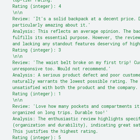
  Rating (integer): 4
  \n\n
  Review: 'It's a solid backpack at a decent price. 
  particularly amazing about it.'
  Analysis: This reflects an average opinion. The ba
  fulfills its essential purpose. However, the revie
  and lacking any standout features deserving of high
  Rating (integer): 3
  \n\n
  Review: 'The waist belt broke on my first trip! Cu
  unresponsive too. Would not recommend.'
  Analysis: A serious product defect and poor custom
  naturally warrants the lowest possible rating. The
  unsatisfied with both the product and the company.
  Rating (integer): 1
  \n\n
  Review: 'Love how many pockets and compartments it
  organized on long trips. Durable too!'
  Analysis: The enthusiastic review highlights speci
  (organization and durability), indicating great sa
  This justifies the highest rating.
  Rating (integer): 5