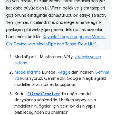
Bu yeni özellik, özellikle istemci tarafı modellerden yüz
kat daha büyük olan LLM'lerin bellek ve işlem talepleri
göz önüne alındığında dönüştürücü bir etkiye sahiptir.
Yeni işlemler, nicelendirme, önbelleğe alma ve ağırlık
paylaşımı gibi web yığını genelindeki optimizasyonlar
bunu mümkün kılar.
Kaynak: "Large Language Models
On-Device with MediaPipe and TensorFlow Lite"
.
MediaPipe LLM Inference API'yi
yükleyin ve içe
aktarın
.
Model indirme
Burada,
Kaggle
'dan indirilen
Gemma
2B
kullanıyoruz. Gemma 2B, Google'ın açık ağırlıklı
modelleri arasında en küçüğüdür.
Kodu,
FilesetResolver
ile doğru model
dosyalarına yönlendirin. Üretken yapay zeka
modellerinin, öğeleri için belirli bir dizin yapısı
olabileceğinden bu önemlidir.