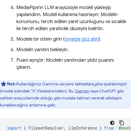
MediaPipe'ın LLM arayüzüyle modeli yükleyip
yapılandırın. Modeli kullanıma hazırlayın: Modelin
konumunu, tercih edilen yanıt uzunluğunu ve sıcaklık
ile tercih edilen yaratıcılık düzeyini belirtin.
Modele bir istem girin (
örneğe göz atın
).
Modelin yanıtını bekleyin.
Puanı ayrıştır: Modelin yanıtından yıldız puanını
çıkarın.
Not:
Kullandığımız Gemma varyantı
talimatlara göre ayarlanmıştır
(model adındaki "it" ifadesine bakın). Bu,
Gemini
veya ChatGPT gibi
sohbet arayüzlerinde olduğu gibi modele talimat vererek etkileşim
kurabileceğiniz anlamına gelir.
import
{
FilesetResolver
,
LlmInference
}
from
'@medi