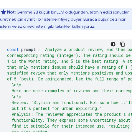
Not:
Gemma 2B küçük bir LLM olduğundan, tatmin edici sonuçlar
üretmek için ayrıntılı bir isteme ihtiyaç duyar. Burada
düşünce zinciri
istemi
ve
az örnekli istem
gibi teknikler kullanıyoruz.
const
prompt
=
`Analyze a product review, and then b
corresponding rating (integer). The rating should be
1 is the worst rating, and 5 is the best rating. A st
that only mentions issues should have a rating of 1 
satisfied review that only mentions positives and up
of 5 (best). Be opinionated. Use the full range of p
  \n\n
  Here are some examples of reviews and their corres
  \n\n
  Review: 'Stylish and functional. Not sure how it'l
  but it's perfect for urban exploring.'
  Analysis: The reviewer appreciates the product's s
  functionality. They express some uncertainty about
  find it suitable for their intended use, resulting 
  top-tier rating.