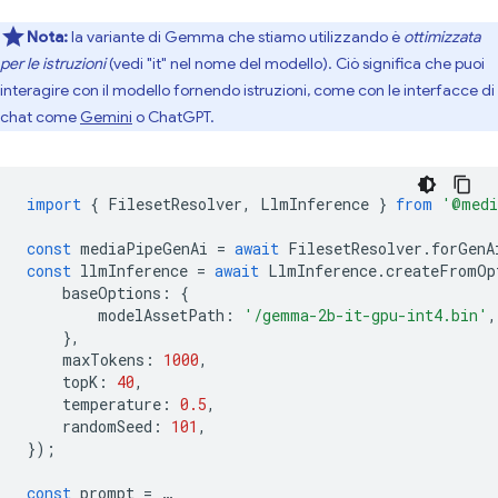
Nota:
la variante di Gemma che stiamo utilizzando è
ottimizzata
per le istruzioni
(vedi "it" nel nome del modello). Ciò significa che puoi
interagire con il modello fornendo istruzioni, come con le interfacce di
chat come
Gemini
o ChatGPT.
import
{
FilesetResolver
,
LlmInference
}
from
'@medi
const
mediaPipeGenAi
=
await
FilesetResolver
.
forGenA
const
llmInference
=
await
LlmInference
.
createFromOp
baseOptions
:
{
modelAssetPath
:
'/gemma-2b-it-gpu-int4.bin'
,
},
maxTokens
:
1000
,
topK
:
40
,
temperature
:
0.5
,
randomSeed
:
101
,
});
const
prompt
=
…