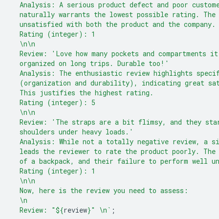
  Analysis: A serious product defect and poor custom
  naturally warrants the lowest possible rating. The
  unsatisfied with both the product and the company.
  Rating (integer): 1
  \n\n
  Review: 'Love how many pockets and compartments it
  organized on long trips. Durable too!'
  Analysis: The enthusiastic review highlights speci
  (organization and durability), indicating great sa
  This justifies the highest rating.
  Rating (integer): 5
  \n\n
  Review: 'The straps are a bit flimsy, and they sta
  shoulders under heavy loads.'
  Analysis: While not a totally negative review, a s
  leads the reviewer to rate the product poorly. The
  of a backpack, and their failure to perform well u
  Rating (integer): 1
  \n\n
  Now, here is the review you need to assess:
  \n
  Review: "
${
review
}
" \n`
;