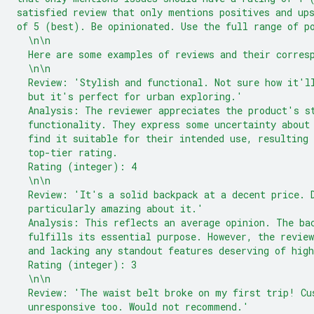
satisfied review that only mentions positives and up
of 5 (best). Be opinionated. Use the full range of p
  \n\n
  Here are some examples of reviews and their corres
  \n\n
  Review: 'Stylish and functional. Not sure how it'l
  but it's perfect for urban exploring.'
  Analysis: The reviewer appreciates the product's s
  functionality. They express some uncertainty about
  find it suitable for their intended use, resulting 
  top-tier rating.
  Rating (integer): 4
  \n\n
  Review: 'It's a solid backpack at a decent price. 
  particularly amazing about it.'
  Analysis: This reflects an average opinion. The ba
  fulfills its essential purpose. However, the revie
  and lacking any standout features deserving of high
  Rating (integer): 3
  \n\n
  Review: 'The waist belt broke on my first trip! Cu
  unresponsive too. Would not recommend.'