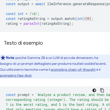
const
output
=
await
llmInference
.
generateResponse
(
p
const
int
=
/\d/
;
const
ratingAsString
=
output
.
match
(
int
)[
0
];
rating
=
parseInt
(
ratingAsString
);
Testo di esempio
Nota
:poiché Gemma 2B è un LLM di piccole dimensioni, ha
bisogno di un prompt dettagliato per produrre risultati soddisfacenti.
Qui utilizziamo tecniche come il
prompting chain-of-thought
e il
prompting few-shot
.
const
prompt
=
`Analyze a product review, and then b
corresponding rating (integer). The rating should be
1 is the worst rating, and 5 is the best rating. A st
that only mentions issues should have a rating of 1 