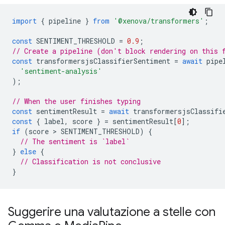
import
{
pipeline
}
from
'@xenova/transformers'
;
const
SENTIMENT_THRESHOLD
=
0.9
;
// Create a pipeline (don't block rendering on this 
const
transformersjsClassifierSentiment
=
await
pipe
'sentiment-analysis'
);
// When the user finishes typing
const
sentimentResult
=
await
transformersjsClassifi
const
{
label
,
score
}
=
sentimentResult
[
0
];
if
(
score
 > 
SENTIMENT_THRESHOLD
)
{
// The sentiment is `label`
}
else
{
// Classification is not conclusive
}
Suggerire una valutazione a stelle con