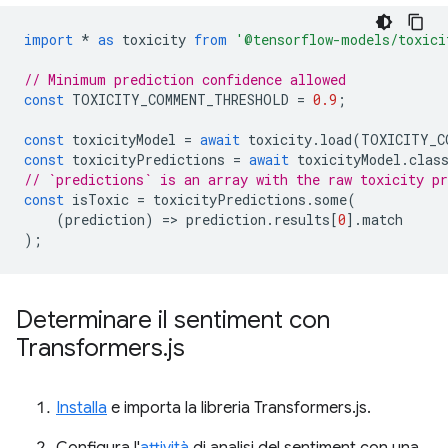
import
*
as
toxicity
from
'@tensorflow-models/toxici
// Minimum prediction confidence allowed
const
TOXICITY_COMMENT_THRESHOLD
=
0.9
;
const
toxicityModel
=
await
toxicity
.
load
(
TOXICITY_C
const
toxicityPredictions
=
await
toxicityModel
.
clas
// `predictions` is an array with the raw toxicity pr
const
isToxic
=
toxicityPredictions
.
some
(
(
prediction
)
=
>
prediction
.
results
[
0
].
match
);
Determinare il sentiment con
Transformers
.
js
Installa
e importa la libreria Transformers.js.
Configura l'
attività
di analisi del sentiment con una