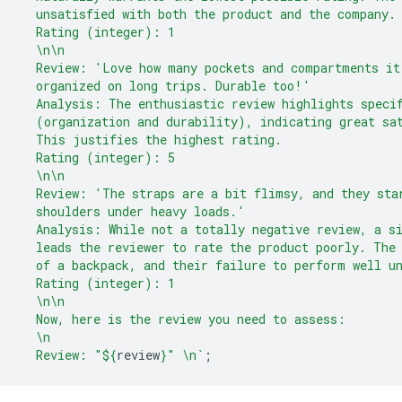
  unsatisfied with both the product and the company.
  Rating (integer): 1
  \n\n
  Review: 'Love how many pockets and compartments it
  organized on long trips. Durable too!'
  Analysis: The enthusiastic review highlights speci
  (organization and durability), indicating great sa
  This justifies the highest rating.
  Rating (integer): 5
  \n\n
  Review: 'The straps are a bit flimsy, and they sta
  shoulders under heavy loads.'
  Analysis: While not a totally negative review, a s
  leads the reviewer to rate the product poorly. The
  of a backpack, and their failure to perform well u
  Rating (integer): 1
  \n\n
  Now, here is the review you need to assess:
  \n
  Review: "
${
review
}
" \n`
;