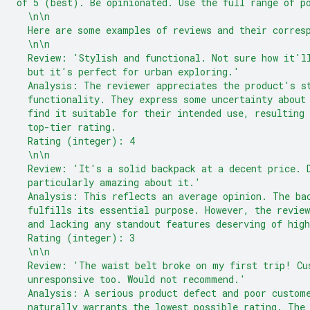
of 5 (best). Be opinionated. Use the full range of p
  \n\n
  Here are some examples of reviews and their corres
  \n\n
  Review: 'Stylish and functional. Not sure how it'l
  but it's perfect for urban exploring.'
  Analysis: The reviewer appreciates the product's s
  functionality. They express some uncertainty about
  find it suitable for their intended use, resulting 
  top-tier rating.
  Rating (integer): 4
  \n\n
  Review: 'It's a solid backpack at a decent price. 
  particularly amazing about it.'
  Analysis: This reflects an average opinion. The ba
  fulfills its essential purpose. However, the revie
  and lacking any standout features deserving of high
  Rating (integer): 3
  \n\n
  Review: 'The waist belt broke on my first trip! Cu
  unresponsive too. Would not recommend.'
  Analysis: A serious product defect and poor custom
  naturally warrants the lowest possible rating. The