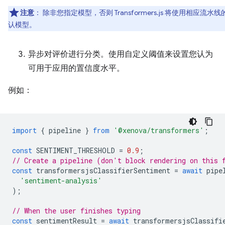
注意
：
除非您指定模型，否则 Transformers.js 将使用相应流水线
认模型。
异步对评价进行分类。使用自定义阈值来设置您认为
可用于应用的置信度水平。
例如：
import
{
pipeline
}
from
'@xenova/transformers'
;
const
SENTIMENT_THRESHOLD
=
0.9
;
// Create a pipeline (don't block rendering on this 
const
transformersjsClassifierSentiment
=
await
pipe
'sentiment-analysis'
);
// When the user finishes typing
const
sentimentResult
=
await
transformersjsClassifi