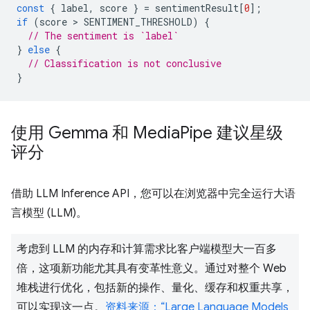
const
{
label
,
score
}
=
sentimentResult
[
0
];
if
(
score
 > 
SENTIMENT_THRESHOLD
)
{
// The sentiment is `label`
}
else
{
// Classification is not conclusive
}
使用 Gemma 和 Media
Pipe 建议星级
评分
借助 LLM Inference API，您可以在浏览器中完全运行大语
言模型 (LLM)。
考虑到 LLM 的内存和计算需求比客户端模型大一百多
倍，这项新功能尤其具有变革性意义。通过对整个 Web
堆栈进行优化，包括新的操作、量化、缓存和权重共享，
可以实现这一点。
资料来源：“Large Language Models