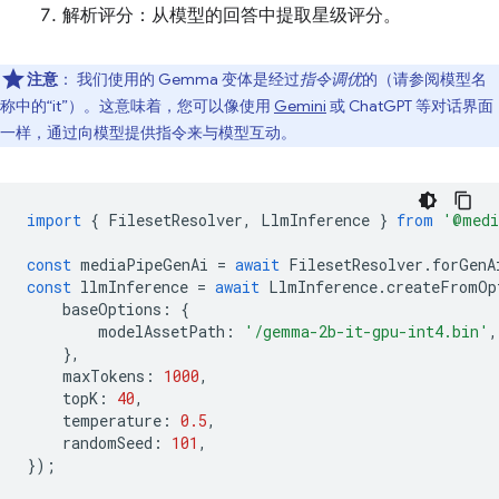
解析评分：从模型的回答中提取星级评分。
注意
：
我们使用的 Gemma 变体是经过
指令调优
的（请参阅模型名
称中的“it”）。这意味着，您可以像使用
Gemini
或 ChatGPT 等对话界面
一样，通过向模型提供指令来与模型互动。
import
{
FilesetResolver
,
LlmInference
}
from
'@medi
const
mediaPipeGenAi
=
await
FilesetResolver
.
forGenA
const
llmInference
=
await
LlmInference
.
createFromOp
baseOptions
:
{
modelAssetPath
:
'/gemma-2b-it-gpu-int4.bin'
,
},
maxTokens
:
1000
,
topK
:
40
,
temperature
:
0.5
,
randomSeed
:
101
,
});