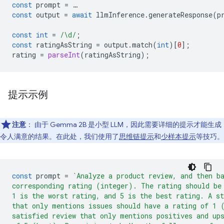
const
prompt
=
…
const
output
=
await
llmInference
.
generateResponse
(
p
const
int
=
/\d/
;
const
ratingAsString
=
output
.
match
(
int
)[
0
];
rating
=
parseInt
(
ratingAsString
);
提示示例
注意
：
由于 Gemma 2B 是小型 LLM，因此需要详细的提示才能生成
令人满意的结果。在此处，我们使用了
思维链提示
和
少样本提示
等技巧。
const
prompt
=
`Analyze a product review, and then b
corresponding rating (integer). The rating should be
1 is the worst rating, and 5 is the best rating. A st
that only mentions issues should have a rating of 1 
satisfied review that only mentions positives and up