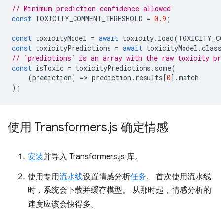
// Minimum prediction confidence allowed
const
TOXICITY_COMMENT_THRESHOLD
=
0.9
;
const
toxicityModel
=
await
toxicity
.
load
(
TOXICITY_C
const
toxicityPredictions
=
await
toxicityModel
.
clas
// `predictions` is an array with the raw toxicity pr
const
isToxic
=
toxicityPredictions
.
some
(
(
prediction
)
=
>
prediction
.
results
[
0
].
match
);
使用 Transformers
.
js 确定情感
安装
并导入 Transformers.js 库。
使用专用
流水线
设置情感分析
任务
。 首次使用流水线
时，系统会下载并缓存模型。 从那时起，情感分析的
速度应该会快得多。