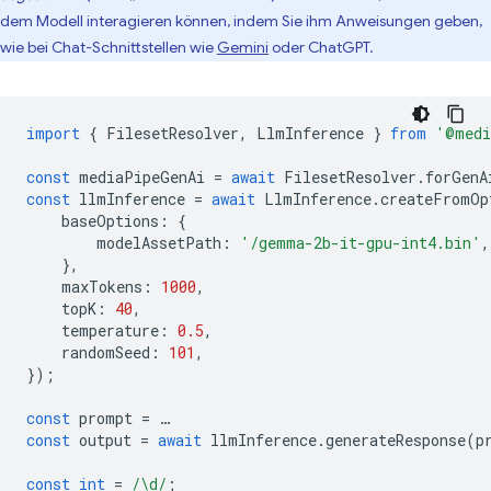
dem Modell interagieren können, indem Sie ihm Anweisungen geben,
wie bei Chat-Schnittstellen wie
Gemini
oder ChatGPT.
import
{
FilesetResolver
,
LlmInference
}
from
'@medi
const
mediaPipeGenAi
=
await
FilesetResolver
.
forGenA
const
llmInference
=
await
LlmInference
.
createFromOp
baseOptions
:
{
modelAssetPath
:
'/gemma-2b-it-gpu-int4.bin'
,
},
maxTokens
:
1000
,
topK
:
40
,
temperature
:
0.5
,
randomSeed
:
101
,
});
const
prompt
=
…
const
output
=
await
llmInference
.
generateResponse
(
p
const
int
=
/\d/
;