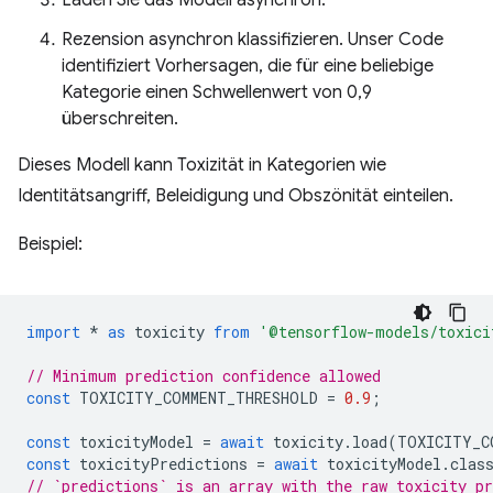
Rezension asynchron klassifizieren. Unser Code
identifiziert Vorhersagen, die für eine beliebige
Kategorie einen Schwellenwert von 0,9
überschreiten.
Dieses Modell kann Toxizität in Kategorien wie
Identitätsangriff, Beleidigung und Obszönität einteilen.
Beispiel:
import
*
as
toxicity
from
'@tensorflow-models/toxici
// Minimum prediction confidence allowed
const
TOXICITY_COMMENT_THRESHOLD
=
0.9
;
const
toxicityModel
=
await
toxicity
.
load
(
TOXICITY_C
const
toxicityPredictions
=
await
toxicityModel
.
clas
// `predictions` is an array with the raw toxicity pr