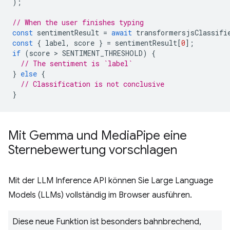
);
// When the user finishes typing
const
sentimentResult
=
await
transformersjsClassifi
const
{
label
,
score
}
=
sentimentResult
[
0
];
if
(
score
 > 
SENTIMENT_THRESHOLD
)
{
// The sentiment is `label`
}
else
{
// Classification is not conclusive
}
Mit Gemma und Media
Pipe eine
Sternebewertung vorschlagen
Mit der LLM Inference API können Sie Large Language
Models (LLMs) vollständig im Browser ausführen.
Diese neue Funktion ist besonders bahnbrechend,