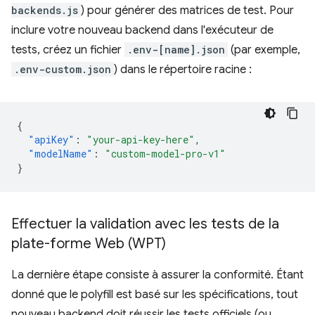
backends.js
) pour générer des matrices de test. Pour
inclure votre nouveau backend dans l'exécuteur de
tests, créez un fichier
.env-[name].json
(par exemple,
.env-custom.json
) dans le répertoire racine :
{
"apiKey"
:
"your-api-key-here"
,
"modelName"
:
"custom-model-pro-v1"
}
Effectuer la validation avec les tests de la
plate-forme Web (WPT)
La dernière étape consiste à assurer la conformité. Étant
donné que le polyfill est basé sur les spécifications, tout
nouveau backend doit réussir les tests officiels (ou