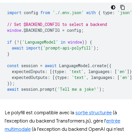
import
config
from
'./.env.json'
with
{
type
:
'json
// Set $BACKEND_CONFIG to select a backend
window
.
$BACKEND_CONFIG
=
config
;
if
(
!
(
'LanguageModel'
in
window
))
{
await
import
(
'prompt-api-polyfill'
);
}
const
session
=
await
LanguageModel
.
create
({
expectedInputs
:
[{
type
:
'text'
,
languages
:
[
'en'
]}
expectedOutputs
:
[{
type
:
'text'
,
languages
:
[
'en'
]
});
await
session
.
prompt
(
'Tell me a joke!'
);
Le polyfill est compatible avec la
sortie structurée
(à
l'exception du backend Transformers.js), gère l'
entrée
multimodale
(à l'exception du backend OpenAI qui n'est