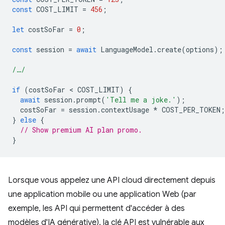
const
COST_LIMIT
=
456
;
let
costSoFar
=
0
;
const
session
=
await
LanguageModel
.
create
(
options
);
/…/
if
(
costSoFar
 < 
COST_LIMIT
)
{
await
session
.
prompt
(
'Tell me a joke.'
);
costSoFar
=
session
.
contextUsage
*
COST_PER_TOKEN
;
}
else
{
// Show premium AI plan promo.
}
Lorsque vous appelez une API cloud directement depuis
une application mobile ou une application Web (par
exemple, les API qui permettent d'accéder à des
modèles d'IA générative), la clé API est vulnérable aux