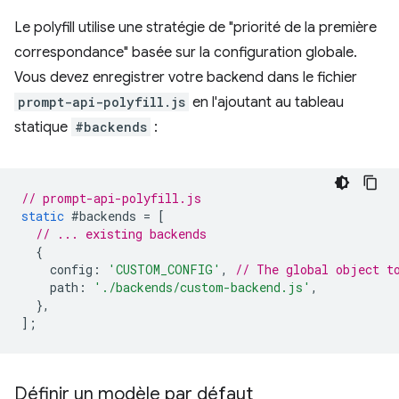
Le polyfill utilise une stratégie de "priorité de la première
correspondance" basée sur la configuration globale.
Vous devez enregistrer votre backend dans le fichier
prompt-api-polyfill.js
en l'ajoutant au tableau
statique
#backends
:
// prompt-api-polyfill.js
static
#backends
=
[
// ... existing backends
{
config
:
'CUSTOM_CONFIG'
,
// The global object t
path
:
'./backends/custom-backend.js'
,
},
];
Définir un modèle par défaut