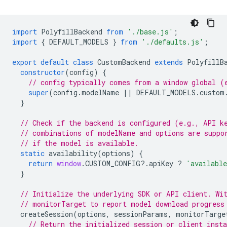
import
PolyfillBackend
from
'./base.js'
;
import
{
DEFAULT_MODELS
}
from
'./defaults.js'
;
export
default
class
CustomBackend
extends
PolyfillB
constructor
(
config
)
{
// config typically comes from a window global (
super
(
config
.
modelName
||
DEFAULT_MODELS
.
custom
}
// Check if the backend is configured (e.g., API k
// combinations of modelName and options are suppo
// if the model is available.
static
availability
(
options
)
{
return
window
.
CUSTOM_CONFIG
?
.
apiKey
?
'availabl
}
// Initialize the underlying SDK or API client. Wi
// monitorTarget to report model download progress
createSession
(
options
,
sessionParams
,
monitorTarge
// Return the initialized session or client insta