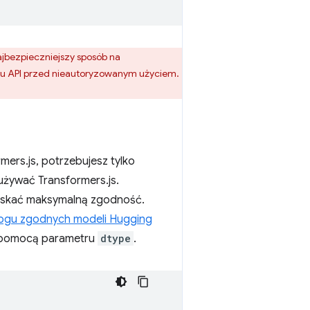
ajbezpieczniejszy sposób na
fejsu API przed nieautoryzowanym użyciem.
ers.js, potrzebujesz tylko
używać Transformers.js.
zyskać maksymalną zgodność.
logu zgodnych modeli Hugging
a pomocą parametru
dtype
.