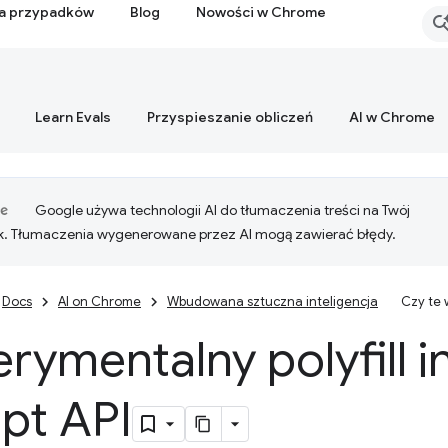
ia przypadków
Blog
Nowości w Chrome
Learn Evals
Przyspieszanie obliczeń
AI w Chrome
Google używa technologii AI do tłumaczenia treści na Twój
k. Tłumaczenia wygenerowane przez AI mogą zawierać błędy.
Docs
AI on Chrome
Wbudowana sztuczna inteligencja
Czy te
rymentalny polyfill i
pt API