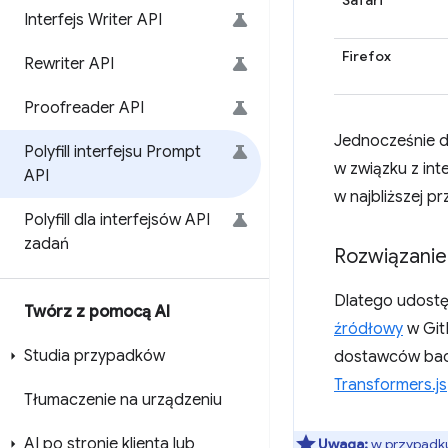
Safari
Interfejs Writer API
Firefox
Rewriter API
Proofreader API
Jednocześnie 
Polyfill interfejsu Prompt
w związku z in
API
w najbliższej pr
Polyfill dla interfejsów API
zadań
Rozwiązanie
Dlatego udost
Twórz z pomocą AI
źródłowy
w Git
Studia przypadków
dostawców ba
Transformers.js
Tłumaczenie na urządzeniu
AI po stronie klienta lub
Uwaga:
w przypadku