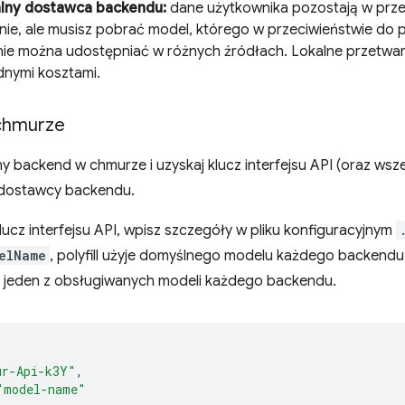
lny dostawca backendu:
dane użytkownika pozostają w prze
lnie, ale musisz pobrać model, którego w przeciwieństwie do
nie można udostępniać w różnych źródłach. Lokalne przetwarz
dnymi kosztami.
chmurze
y backend w chmurze i uzyskaj klucz interfejsu API (oraz ws
 dostawcy backendu.
ucz interfejsu API, wpisz szczegóły w pliku konfiguracyjnym
elName
, polyfill użyje domyślnego modelu każdego backendu. 
jeden z obsługiwanych modeli każdego backendu.
ur-Api-k3Y"
,
"model-name"