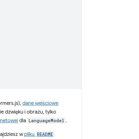
rmers.js),
dane wejściowe
e dźwięku i obrazu, tylko
rnetowej
dla
LanguageModel
.
najdziesz w
pliku
README