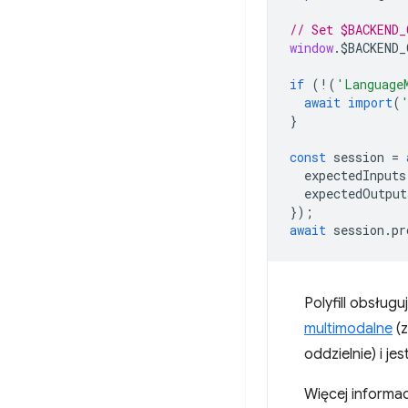
// Set $BACKEND_
window
.
$BACKEND_
if
(
!
(
'Language
await
import
(
}
const
session
=
expectedInputs
expectedOutput
});
await
session
.
pr
Polyfill obsługu
multimodalne
(z
oddzielnie) i j
Więcej informac