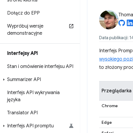
stronie klienta
Dołącz do EPP
Thomas
Wypróbuj wersje
demonstracyjne
Data publikacji: 1
Interfejs Prom
Interfejsy API
wysokiego poz
Stan i omówienie interfejsu API
to złożony pro
Summarizer API
Przeglądarka
Interfejs API wykrywania
języka
Chrome
Translator API
Edge
Interfejs API promptu