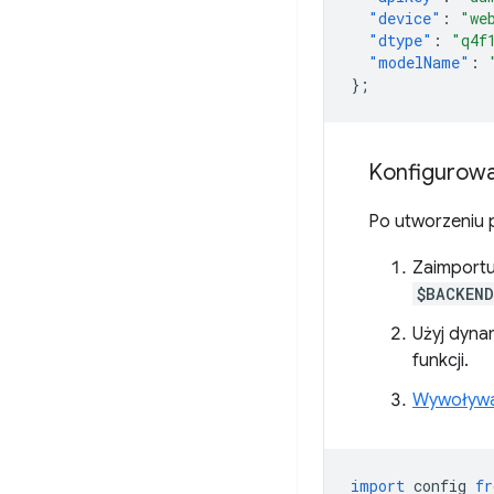
"device"
:
"we
"dtype"
:
"q4f
"modelName"
:
}
;
Konfigurowan
Po utworzeniu p
Zaimportuj
$BACKEND
Użyj dyna
funkcji.
Wywoływan
import
config
fr