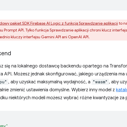
dowy pakiet SDK Firebase AI Logic z funkcją Sprawdzanie aplikacji
to n
su Prompt API. Tylko funkcja Sprawdzanie aplikacji chroni klucz inter
ednio kluczy interfejsu Gemini API ani OpenAI API.
kend
sz się na lokalnego dostawcę backendu opartego na Transform
za API. Możesz jednak skonfigurować, jakiego urządzenia ma 
pu"
, aby uzyskać maksymalną wydajność, a
"wasm"
, aby u
lnie zmienić ustawienia domyślne. Wybierz inny model z
kata
adku niektórych modeli możesz wybrać różne kwantyzacje z
mmy"
,