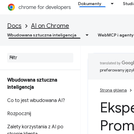
Dokumenty
Stud
Docs
AI on Chrome
Wbudowana sztuczna inteligencja
WebMCP i agenty
preferowany języ
Wbudowana sztuczna
inteligencja
Strona główna
Co to jest wbudowana AI?
Ekspe
Rozpocznij
Prom
Zalety korzystania z AI po