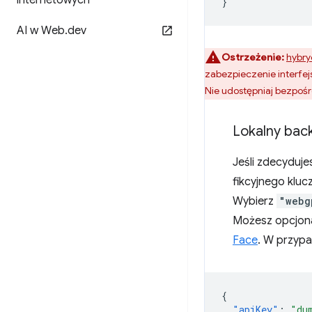
internetowych
}
AI w Web
.
dev
Ostrzeżenie:
hybry
zabezpieczenie interfej
Nie udostępniaj bezpośr
Lokalny bac
Jeśli zdecyduje
fikcyjnego kluc
Wybierz
"webg
Możesz opcjona
Face
. W przyp
{
"apiKey"
:
"du