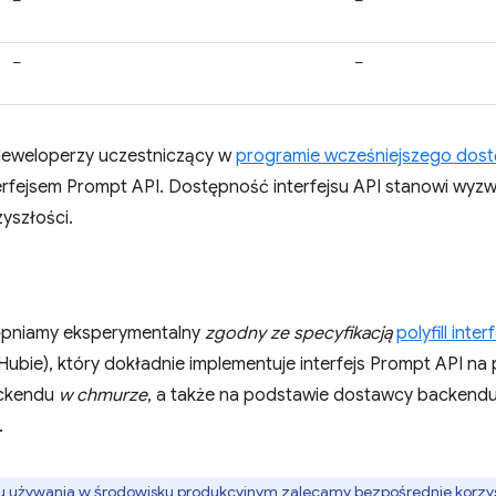
–
–
–
–
deweloperzy uczestniczący w
programie wcześniejszego dos
terfejsem Prompt API. Dostępność interfejsu API stanowi wyz
zyszłości.
ępniamy eksperymentalny
zgodny ze specyfikacją
polyfill inte
Hubie), który dokładnie implementuje interfejs Prompt API n
ckendu
w chmurze
, a także na podstawie dostawcy backend
.
 używania w środowisku produkcyjnym zalecamy bezpośrednie korzy