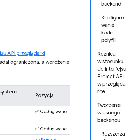
backend
Konfiguro
wanie
kodu
polyfill
ejsu API przeglądarki
Różnica
w stosunku
nadal ograniczona, a wdrożenie
do interfejsu
Prompt API
w przegląda
rce
 system
Pozycja
Tworzenie
✅ Obsługiwane
własnego
backendu
✅ Obsługiwane
Rozszerza