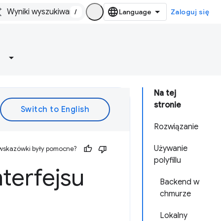
/
Zaloguj się
Na tej
stronie
Rozwiązanie
Używanie
 wskazówki były pomocne?
polyfillu
nterfejsu
Backend w
chmurze
Lokalny