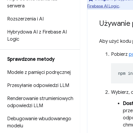
serwera
Firebase AI Logic
.
Rozszerzenia i AI
Używanie p
Hybrydowa AI z Firebase AI
Logic
Aby użyć kodu p
Pobierz
po
Sprawdzone metody
Modele z pamięci podręcznej
npm
in
Przesyłanie odpowiedzi LLM
Wybierz, 
Renderowanie strumieniowych
Dos
odpowiedzi LLM
prze
odpo
Debugowanie wbudowanego
chmu
modelu