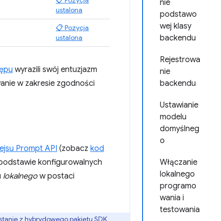
📋 Pozycja
nie
ustalona
podstawo
wej klasy
📋 Pozycja
ustalona
backendu
Rejestrowa
tępu
wyrazili swój entuzjazm
nie
wanie w zakresie zgodności
backendu
Ustawianie
modelu
domyślneg
o
rfejsu Prompt API
(zobacz
kod
a podstawie konfigurowalnych
Włączanie
lokalnego
u
lokalnego
w postaci
programo
wania i
testowania
stanie z
hybrydowego pakietu SDK