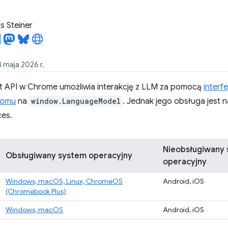
 Steiner
4 maja 2026 r.
pt API w Chrome umożliwia interakcję z LLM za pomocą
interf
iomu
na
window.LanguageModel
. Jednak jego obsługa jest 
ces.
Nieobsługiwany
Obsługiwany system operacyjny
operacyjny
Windows, macOS, Linux, ChromeOS
Android, iOS
(Chromebook Plus)
Windows, macOS
Android, iOS