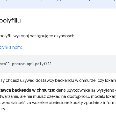
olyfillu
olyfill, wykonaj następujące czynności:
lyfill z npm
:
stall
czy chcesz używać dostawcy backendu w chmurze, czy loka
tawca backendu w chmurze:
dane użytkownika są wysyłane 
twarzania, ale nie musisz czekać na dostępność modelu lokal
wiedzialność za wszelkie poniesione koszty zgodnie z infor
ry.