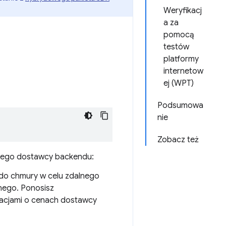
Weryfikacj
a za
pomocą
testów
platformy
internetow
ej (WPT)
Podsumowa
nie
Zobacz też
lnego dostawcy backendu:
do chmury w celu zdalnego
nego. Ponosisz
macjami o cenach dostawcy