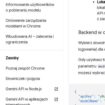
Loka
Informowanie użytkowników
loka
o pobieraniu modelu
API 
z ża
Omówienie zarządzania
modelami w Chrome
Backend w 
Wbudowana AI – zalecenia i
ograniczenia
Wybierz dowoln
logowania) dla
Zasoby
Gdy uzyskasz kl
parametru
mod
Poznaj zespół Chrome
możesz wybrać 
Słowniczek i pojęcia
Gemini API w Node
.
js
{
"apiKey"
:
"y0
Gemini API w aplikacjach
"modelName"
: