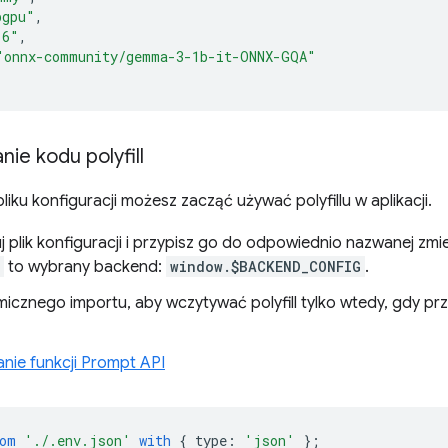
bgpu"
,
16"
,
"onnx-community/gemma-3-1b-it-ONNX-GQA"
ie kodu polyfill
liku konfiguracji możesz zacząć używać polyfillu w aplikacji.
 plik konfiguracji i przypisz go do odpowiednio nazwanej zmie
to wybrany backend:
window.$BACKEND_CONFIG
.
micznego importu, aby wczytywać polyfill tylko wtedy, gdy prz
ie funkcji Prompt API
om
'./.env.json'
with
{
type
:
'json'
};