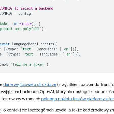
CONFIG to select a backend
CONFIG
=
config
;
Model'
in
window
))
{
'prompt-api-polyfill'
);
await
LanguageModel
.
create
({
:
[{
type
:
'text'
,
languages
:
[
'en'
]}],
s
:
[{
type
:
'text'
,
languages
:
[
'en'
]}],
ompt
(
'Tell me a joke!'
);
je
dane wyjściowe o strukturze
(z wyjątkiem backendu Transfo
 wyjątkiem backendu OpenAI, który nie obsługuje jednocześni
est testowany w ramach
pełnego pakietu testów platformy inte
ji o kontekście i szczegółach użycia, a także kod źródłowy z