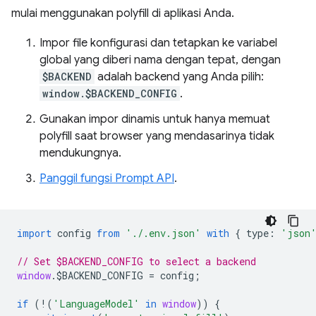
mulai menggunakan polyfill di aplikasi Anda.
Impor file konfigurasi dan tetapkan ke variabel
global yang diberi nama dengan tepat, dengan
$BACKEND
adalah backend yang Anda pilih:
window.$BACKEND_CONFIG
.
Gunakan impor dinamis untuk hanya memuat
polyfill saat browser yang mendasarinya tidak
mendukungnya.
Panggil fungsi Prompt API
.
import
config
from
'./.env.json'
with
{
type
:
'json
// Set $BACKEND_CONFIG to select a backend
window
.
$BACKEND_CONFIG
=
config
;
if
(
!
(
'LanguageModel'
in
window
))
{