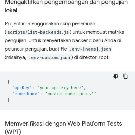
Mengaktifkan pengembangan dan pengujian
lokal
Project ini menggunakan skrip penemuan
(
scripts/list-backends.js
) untuk membuat matriks
pengujian. Untuk menyertakan backend baru Anda di
peluncur pengujian, buat file
.env-[name].json
(misalnya,
.env-custom.json
) di direktori root:
{
"apiKey"
:
"your-api-key-here"
,
"modelName"
:
"custom-model-pro-v1"
}
Memverifikasi dengan Web Platform Tests
(WPT)