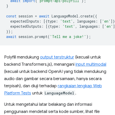
await
import
(
'prompt-api-polyfill'
);
}
const
session
=
await
LanguageModel
.
create
({
expectedInputs
:
[{
type
:
'text'
,
languages
:
[
'en'
]}
expectedOutputs
:
[{
type
:
'text'
,
languages
:
[
'en'
]
});
await
session
.
prompt
(
'Tell me a joke!'
);
Polyfill mendukung
output terstruktur
(kecuali untuk
backend Transformers.js), menangani
input multimodal
(kecuali untuk backend OpenAI yang tidak mendukung
audio dan gambar secara bersamaan, hanya secara
terpisah), dan diuji terhadap
rangkaian lengkap Web
Platform Tests
untuk
LanguageModel
.
Untuk mengetahui latar belakang dan informasi
penggunaan mendetail serta kode sumber, lihat file