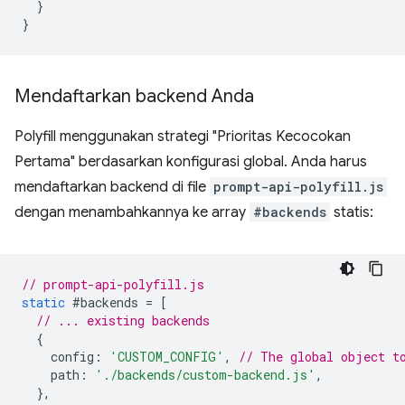
}
}
Mendaftarkan backend Anda
Polyfill menggunakan strategi "Prioritas Kecocokan
Pertama" berdasarkan konfigurasi global. Anda harus
mendaftarkan backend di file
prompt-api-polyfill.js
dengan menambahkannya ke array
#backends
statis:
// prompt-api-polyfill.js
static
#backends
=
[
// ... existing backends
{
config
:
'CUSTOM_CONFIG'
,
// The global object t
path
:
'./backends/custom-backend.js'
,
},