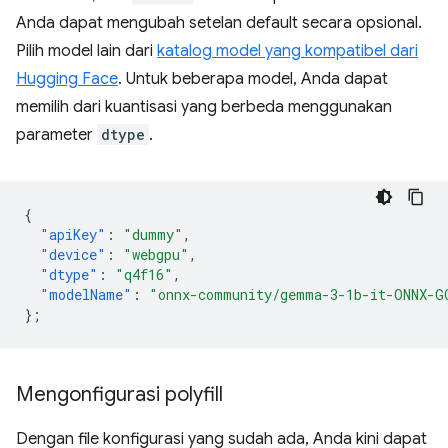
Anda dapat mengubah setelan default secara opsional.
Pilih model lain dari
katalog model yang kompatibel dari
Hugging Face
. Untuk beberapa model, Anda dapat
memilih dari kuantisasi yang berbeda menggunakan
parameter
dtype
.
{
"apiKey"
:
"dummy"
,
"device"
:
"webgpu"
,
"dtype"
:
"q4f16"
,
"modelName"
:
"onnx-community/gemma-3-1b-it-ONNX-G
}
;
Mengonfigurasi polyfill
Dengan file konfigurasi yang sudah ada, Anda kini dapat