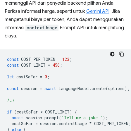
memanggil API dari penyedia backend pilihan Anda.
Periksa informasi harga, seperti untuk
Gemini API
. Jika
mengetahui biaya per token, Anda dapat menggunakan
informasi
contextUsage
Prompt API untuk menghitung
biaya.
const
COST_PER_TOKEN
=
123
;
const
COST_LIMIT
=
456
;
let
costSoFar
=
0
;
const
session
=
await
LanguageModel
.
create
(
options
);
/…/
if
(
costSoFar
 < 
COST_LIMIT
)
{
await
session
.
prompt
(
'Tell me a joke.'
);
costSoFar
=
session
.
contextUsage
*
COST_PER_TOKEN
;
}
else
{