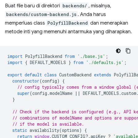
Buat file baru di direktori
backends/
, misalnya,
backends/custom-backend.js
. Anda harus
memperluas class
PolyfillBackend
dan menerapkan
metode inti yang memenuhi antarmuka yang diharapkan.
import
PolyfillBackend
from
'./base.js'
;
import
{
DEFAULT_MODELS
}
from
'./defaults.js'
;
export
default
class
CustomBackend
extends
PolyfillB
constructor
(
config
)
{
// config typically comes from a window global (
super
(
config
.
modelName
||
DEFAULT_MODELS
.
custom
}
// Check if the backend is configured (e.g., API k
// combinations of modelName and options are suppo
// if the model is available.
static
availability
(
options
)
{
return
window
.
CUSTOM_CONFIG
?
.
apiKey
?
'availabl