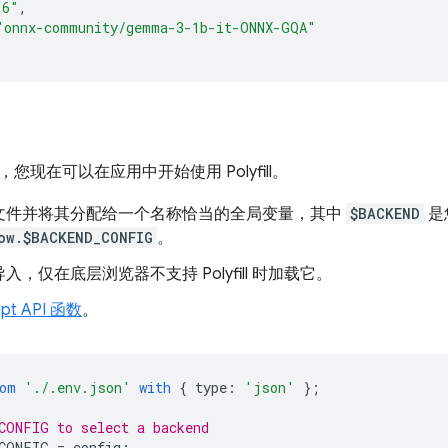
16"
,
"onnx-community/gemma-3-1b-it-ONNX-GQA"
您现在可以在应用中开始使用 Polyfill。
文件并将其分配给一个名称恰当的全局变量，其中
$BACKEND
是
ow.$BACKEND_CONFIG
。
入，仅在底层浏览器不支持 Polyfill 时加载它。
pt API 函数
。
om
'./.env.json'
with
{
type
:
'json'
};
CONFIG to select a backend
CONFIG
=
config
;