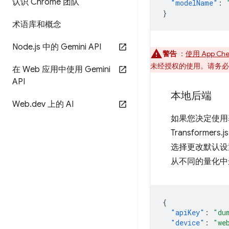
认识 Chrome 团队
"modelName"
:
}
术语库和概念
Node
.
js 中的 Gemini API
警告
：
使用 App Check
未经授权的使用。请务必不要直
在 Web 应用中使用 Gemini
API
本地后端
Web
.
dev 上的 AI
如果您决定使用基于
Transforme
选择更改默认
从不同的量化中
{
"apiKey"
:
"du
"device"
:
"we