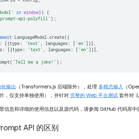
Model'
in
window
))
{
'prompt-api-polyfill'
);
await
LanguageModel
.
create
({
:
[{
type
:
'text'
,
languages
:
[
'en'
]}],
s
:
[{
type
:
'text'
,
languages
:
[
'en'
]}],
ompt
(
'Tell me a joke!'
);
构化输出
（Transformers.js 后端除外），处理
多模态输入
（Op
片，仅支持单独使用），并针对
完整的 Web 平台测试
套件对
景信息和详细的使用信息以及源代码，请参阅 GitHub 代码库中
ompt API 的区别