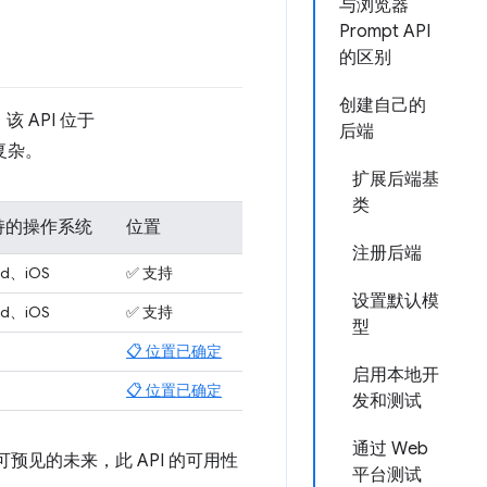
与浏览器
Prompt API
的区别
创建自己的
该 API 位于
后端
复杂。
扩展后端基
类
持的操作系统
位置
注册后端
id、iOS
✅ 支持
设置默认模
id、iOS
✅ 支持
型
📋 位置已确定
启用本地开
📋 位置已确定
发和测试
通过 Web
可预见的未来，此 API 的可用性
平台测试