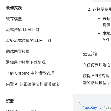
最佳实践
选择要使
缓存模型
云后
提供
流式传输 LLM 回答
本地
AP
渲染流式传输的 LLM 回答
调试内置模型
云后端
通知用户模型下载情况
在任何云后端之
了解 Chrome 中的模型管理
获得 API 密
端的默认模型，
内置 AI 的正确做法和错误做法
资源
{
"apiKey"
:
"y0