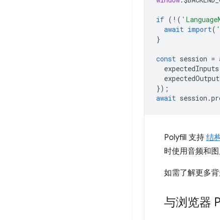
if
(
!
(
'Language
await
import
(
}
const
session
=
expectedInputs
expectedOutput
});
await
session
.
pr
Polyfill 支持
结
时使用音频和图
如需了解更多背
与浏览器 Pr