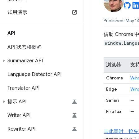
试用演示
Published: May 1
API
借助 Chrome 
window.Langu
API 状态和概览
Summarizer API
浏览器
支
Language Detector API
Chrome
Win
Translator API
Edge
Win
Safari
—
提示 API
Firefox
—
Writer API
Rewriter API
与此同时，抢先试