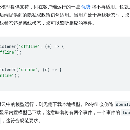
ill 由云模型提供支持，则在客户端运行的一些
优势
将不再适用。也就
后端提供商的隐私权政策仍然适用。当用户处于离线状态时，您的
线状态还是离线状态，您可以监听相应的事件。
istener
(
"offline"
,
(
e
)
=
>
{
ffline"
);
istener
(
"online"
,
(
e
)
=
>
{
nline"
);
针对云中的模型运行，则无需下载本地模型。Polyfill 会伪造
downl
显示内置模型已下载，这意味着将有两个事件，一个事件的
lo
，这符合规范要求。