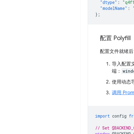
"dtype"
:
"q4f
"modelName"
:
}
;
配置 Polyfill
配置文件就绪后，
导入配置
端：
wind
使用动态导
调用 Prom
import
config
fr
// Set $BACKEND_
window
.
$BACKEND_