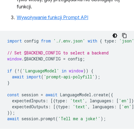
funkcji.
Wywoływanie funkcji Prompt API
import
config
from
'./.env.json'
with
{
type
:
'json
// Set $BACKEND_CONFIG to select a backend
window
.
$BACKEND_CONFIG
=
config
;
if
(
!
(
'LanguageModel'
in
window
))
{
await
import
(
'prompt-api-polyfill'
);
}
const
session
=
await
LanguageModel
.
create
({
expectedInputs
:
[{
type
:
'text'
,
languages
:
[
'en'
]}
expectedOutputs
:
[{
type
:
'text'
,
languages
:
[
'en'
]
});
await
session
.
prompt
(
'Tell me a joke!'
);