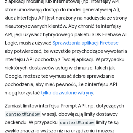
z aplikacji mobilnej lub internetowej (np. interfejsy API,
które umożliwiają dostęp do modeli generatywnej AI),
klucz interfejsu API jest narażony na nadużycia ze strony
nieautoryzowanych klientów. Aby chronić te interfejsy
API, jeśli używasz hybrydowego pakietu SDK Firebase AI
Logic, musisz używać
Sprawdzania aplikacji Firebase
,
aby potwierdzać, że wszystkie przychodzące wywołania
interfejsu API pochodzą z Twojej aplikacji. W przypadku
niektórych dostawców usług w chmurze, takich jak
Google, możesz też wymuszać ścisłe sprawdzanie
pochodzenia, aby mieć pewność, że z interfejsu API
mogą korzystać
tylko dozwolone witryny
.
Zamiast limitów interfejsu Prompt API, np. dotyczących
contextWindow
w sesji, obowiązują limity dostawcy
backendu. W przypadku
contextWindow
limity te są
zwykle znacznie wyższe niż na urządzeniu i możesz