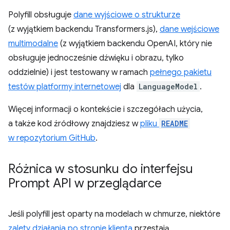
Polyfill obsługuje
dane wyjściowe o strukturze
(z wyjątkiem backendu Transformers.js),
dane wejściowe
multimodalne
(z wyjątkiem backendu OpenAI, który nie
obsługuje jednocześnie dźwięku i obrazu, tylko
oddzielnie) i jest testowany w ramach
pełnego pakietu
testów platformy internetowej
dla
LanguageModel
.
Więcej informacji o kontekście i szczegółach użycia,
a także kod źródłowy znajdziesz w
pliku
README
w repozytorium GitHub
.
Różnica w stosunku do interfejsu
Prompt API w przeglądarce
Jeśli polyfill jest oparty na modelach w chmurze, niektóre
zalety działania po stronie klienta
przestają