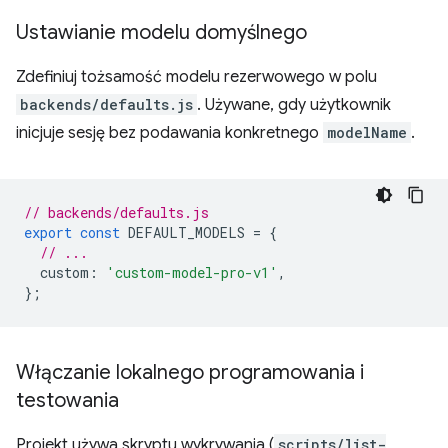
Ustawianie modelu domyślnego
Zdefiniuj tożsamość modelu rezerwowego w polu
backends/defaults.js
. Używane, gdy użytkownik
inicjuje sesję bez podawania konkretnego
modelName
.
// backends/defaults.js
export
const
DEFAULT_MODELS
=
{
// ...
custom
:
'custom-model-pro-v1'
,
};
Włączanie lokalnego programowania i
testowania
Projekt używa skryptu wykrywania (
scripts/list-