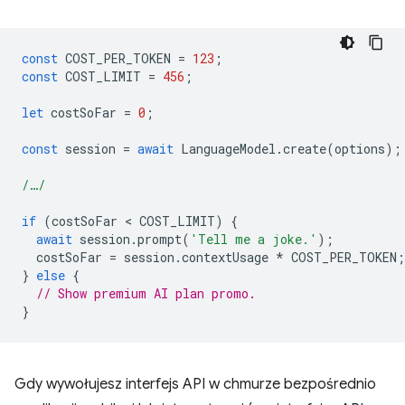
const
COST_PER_TOKEN
=
123
;
const
COST_LIMIT
=
456
;
let
costSoFar
=
0
;
const
session
=
await
LanguageModel
.
create
(
options
);
/…/
if
(
costSoFar
 < 
COST_LIMIT
)
{
await
session
.
prompt
(
'Tell me a joke.'
);
costSoFar
=
session
.
contextUsage
*
COST_PER_TOKEN
;
}
else
{
// Show premium AI plan promo.
}
Gdy wywołujesz interfejs API w chmurze bezpośrednio