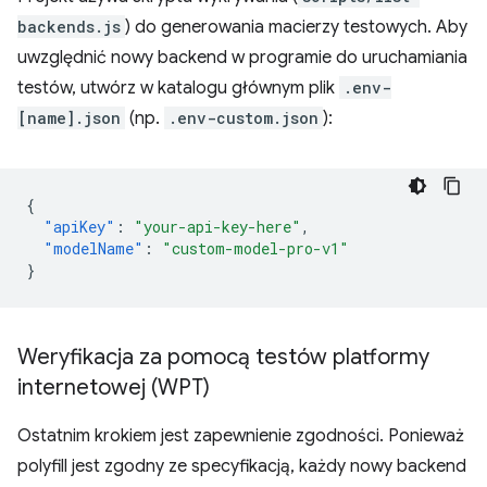
backends.js
) do generowania macierzy testowych. Aby
uwzględnić nowy backend w programie do uruchamiania
testów, utwórz w katalogu głównym plik
.env-
[name].json
(np.
.env-custom.json
):
{
"apiKey"
:
"your-api-key-here"
,
"modelName"
:
"custom-model-pro-v1"
}
Weryfikacja za pomocą testów platformy
internetowej (WPT)
Ostatnim krokiem jest zapewnienie zgodności. Ponieważ
polyfill jest zgodny ze specyfikacją, każdy nowy backend