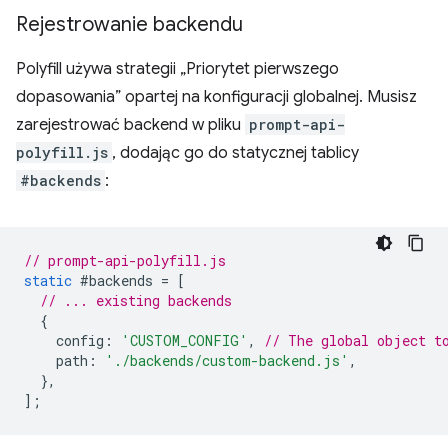
Rejestrowanie backendu
Polyfill używa strategii „Priorytet pierwszego
dopasowania” opartej na konfiguracji globalnej. Musisz
zarejestrować backend w pliku
prompt-api-
polyfill.js
, dodając go do statycznej tablicy
#backends
:
// prompt-api-polyfill.js
static
#backends
=
[
// ... existing backends
{
config
:
'CUSTOM_CONFIG'
,
// The global object t
path
:
'./backends/custom-backend.js'
,
},
];