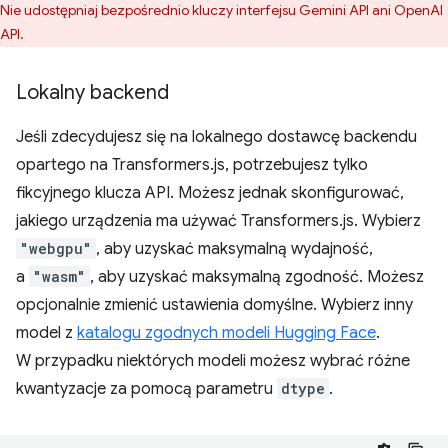
Nie udostępniaj bezpośrednio kluczy interfejsu Gemini API ani OpenAI
API.
Lokalny backend
Jeśli zdecydujesz się na lokalnego dostawcę backendu
opartego na Transformers.js, potrzebujesz tylko
fikcyjnego klucza API. Możesz jednak skonfigurować,
jakiego urządzenia ma używać Transformers.js. Wybierz
"webgpu"
, aby uzyskać maksymalną wydajność,
a
"wasm"
, aby uzyskać maksymalną zgodność. Możesz
opcjonalnie zmienić ustawienia domyślne. Wybierz inny
model z
katalogu zgodnych modeli Hugging Face
.
W przypadku niektórych modeli możesz wybrać różne
kwantyzacje za pomocą parametru
dtype
.