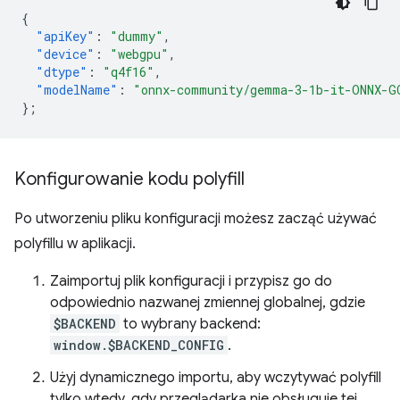
{
"apiKey"
:
"dummy"
,
"device"
:
"webgpu"
,
"dtype"
:
"q4f16"
,
"modelName"
:
"onnx-community/gemma-3-1b-it-ONNX-G
}
;
Konfigurowanie kodu polyfill
Po utworzeniu pliku konfiguracji możesz zacząć używać
polyfillu w aplikacji.
Zaimportuj plik konfiguracji i przypisz go do
odpowiednio nazwanej zmiennej globalnej, gdzie
$BACKEND
to wybrany backend:
window.$BACKEND_CONFIG
.
Użyj dynamicznego importu, aby wczytywać polyfill
tylko wtedy, gdy przeglądarka nie obsługuje tej