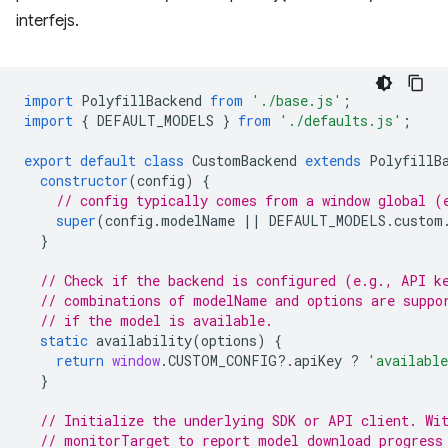
interfejs.
import
PolyfillBackend
from
'./base.js'
;
import
{
DEFAULT_MODELS
}
from
'./defaults.js'
;
export
default
class
CustomBackend
extends
PolyfillB
constructor
(
config
)
{
// config typically comes from a window global (
super
(
config
.
modelName
||
DEFAULT_MODELS
.
custom
}
// Check if the backend is configured (e.g., API k
// combinations of modelName and options are suppo
// if the model is available.
static
availability
(
options
)
{
return
window
.
CUSTOM_CONFIG
?
.
apiKey
?
'availabl
}
// Initialize the underlying SDK or API client. Wi
// monitorTarget to report model download progress