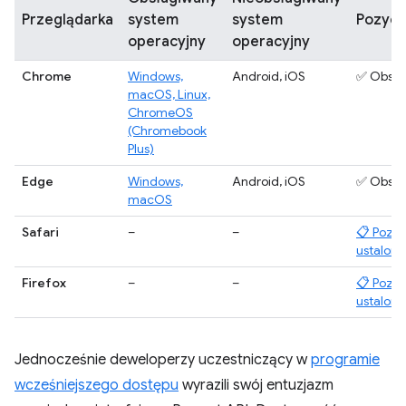
Przeglądarka
system
system
Pozycj
operacyjny
operacyjny
Chrome
Windows,
Android, iOS
✅ Obsłu
macOS, Linux,
ChromeOS
(Chromebook
Plus)
Edge
Windows,
Android, iOS
✅ Obsłu
macOS
Safari
–
–
📋 Pozyc
ustalona
Firefox
–
–
📋 Pozyc
ustalona
Jednocześnie deweloperzy uczestniczący w
programie
wcześniejszego dostępu
wyrazili swój entuzjazm