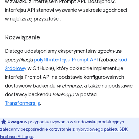
w związku z interfejsem Prompt API. Dostępność
interfejsu API stanowi wyzwanie w zakresie zgodności
w najbliższej przyszłości.
Rozwiązanie
Dlatego udostępniamy eksperymentalny
zgodny ze
specyfikacją
polyfill interfejsu Prompt API
(zobacz
kod
źródłowy
w GitHubie), który dokładnie implementuje
interfejs Prompt API na podstawie konfigurowalnych
dostawców backendu
w chmurze
, a także na podstawie
dostawcy backendu
lokalnego
w postaci
Transformers.js
.
Uwaga:
w przypadku używania w środowisku produkcyjnym
zalecamy bezpośrednie korzystanie z
hybrydowego pakietu SDK
Firebase AI Logic
.