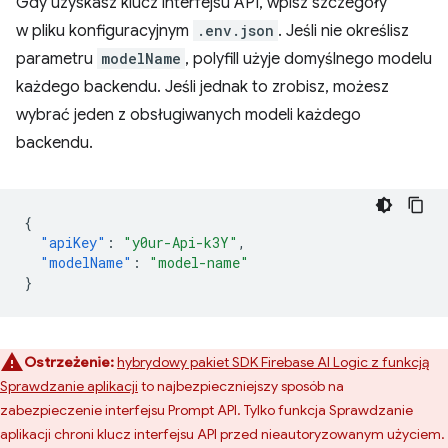
Gdy uzyskasz klucz interfejsu API, wpisz szczegóły
w pliku konfiguracyjnym
.env.json
. Jeśli nie określisz
parametru
modelName
, polyfill użyje domyślnego modelu
każdego backendu. Jeśli jednak to zrobisz, możesz
wybrać jeden z obsługiwanych modeli każdego
backendu.
{
"apiKey"
:
"y0ur-Api-k3Y"
,
"modelName"
:
"model-name"
}
Ostrzeżenie:
hybrydowy pakiet SDK Firebase AI Logic z funkcją
Sprawdzanie aplikacji
to najbezpieczniejszy sposób na
zabezpieczenie interfejsu Prompt API. Tylko funkcja Sprawdzanie
aplikacji chroni klucz interfejsu API przed nieautoryzowanym użyciem.