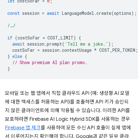
let
costSoFar
=
0
;
const
session
=
await
LanguageModel
.
create
(
options
);
/…/
if
(
costSoFar
 < 
COST_LIMIT
)
{
await
session
.
prompt
(
'Tell me a joke.'
);
costSoFar
=
session
.
contextUsage
*
COST_PER_TOKEN
;
}
else
{
// Show premium AI plan promo.
}
모바일 또는 웹 앱에서 직접 클라우드 API (예: 생성형 AI 모델
에 대한 액세스를 허용하는 API)를 호출하면 API 키가 승인되
지 않은 클라이언트에 의해 악용될 수 있습니다. 이러한 API를
보호하려면 Firebase AI Logic Hybrid SDK를 사용하는 경우
Firebase 앱 체크
를 사용하여 모든 수신 API 호출이 실제 앱에
서 이루어지는지 확인해야 합니다. Google과 같은 일부 클라