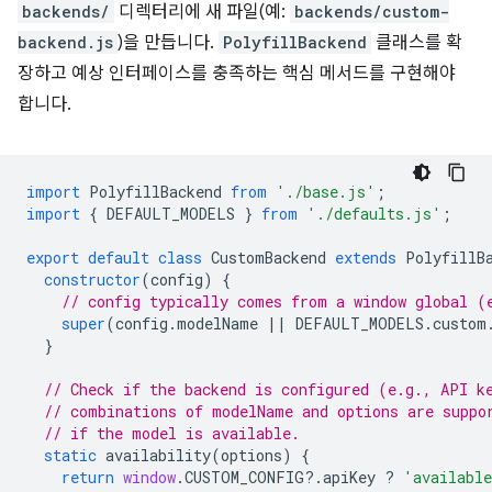
backends/
디렉터리에 새 파일(예:
backends/custom-
backend.js
)을 만듭니다.
PolyfillBackend
클래스를 확
장하고 예상 인터페이스를 충족하는 핵심 메서드를 구현해야
합니다.
import
PolyfillBackend
from
'./base.js'
;
import
{
DEFAULT_MODELS
}
from
'./defaults.js'
;
export
default
class
CustomBackend
extends
PolyfillB
constructor
(
config
)
{
// config typically comes from a window global (
super
(
config
.
modelName
||
DEFAULT_MODELS
.
custom
}
// Check if the backend is configured (e.g., API k
// combinations of modelName and options are suppo
// if the model is available.
static
availability
(
options
)
{
return
window
.
CUSTOM_CONFIG
?
.
apiKey
?
'availabl