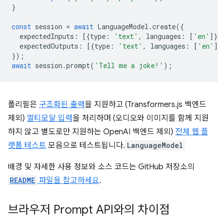
}
const
session
=
await
LanguageModel
.
create
({
expectedInputs
:
[{
type
:
'text'
,
languages
:
[
'en'
]}
expectedOutputs
:
[{
type
:
'text'
,
languages
:
[
'en'
]
});
await
session
.
prompt
(
'Tell me a joke!'
);
폴리필은
구조화된 출력
을 지원하고 (Transformers.js 백엔드
제외)
멀티모달 입력
을 처리하며 (오디오와 이미지를 함께 지원
하지 않고 별도로만 지원하는 OpenAI 백엔드 제외)
전체 웹 플
랫폼 테스트
모음으로 테스트됩니다.
LanguageModel
배경 및 자세한 사용 정보와 소스 코드는 GitHub 저장소의
README
파일을 참고하세요
.
브라우저 Prompt API와의 차이점