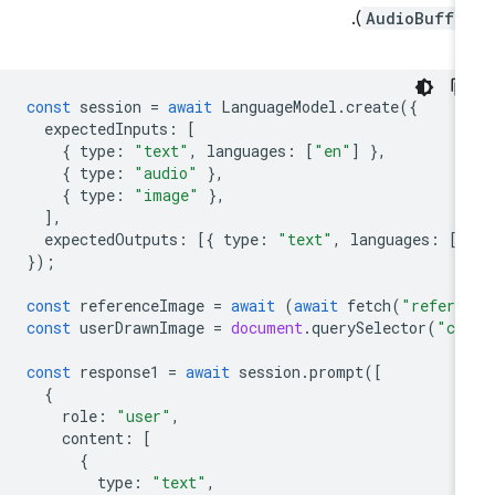
).
AudioBuffe
const
session
=
await
LanguageModel
.
create
({
expectedInputs
:
[
{
type
:
"text"
,
languages
:
[
"en"
]
},
{
type
:
"audio"
},
{
type
:
"image"
},
],
expectedOutputs
:
[{
type
:
"text"
,
languages
:
[
"
});
const
referenceImage
=
await
(
await
fetch
(
"refere
const
userDrawnImage
=
document
.
querySelector
(
"ca
const
response1
=
await
session
.
prompt
([
{
role
:
"user"
,
content
:
[
{
type
:
"text"
,