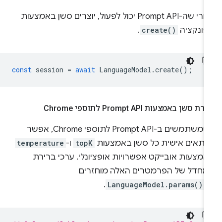
אחרי שה-Prompt API יכול לפעול, יוצרים סשן באמצעות
פונקציה
create()
.
const
session
=
await
LanguageModel
.
create
();
רת סשן באמצעות Prompt API לתוספי Chrome
כשמשתמשים ב-Prompt API לתוספי Chrome, אפשר
התאים אישית כל סשן באמצעות
topK
ו-
temperature
מצעות אובייקט אפשרויות אופציונלי. ערכי ברירת
מחדל של הפרמטרים האלה מוחזרים
-
LanguageModel.params()
.