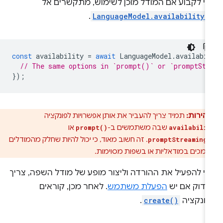
די לקבוע אם המודל מוכן לשימוש, מתקשרים אל
.
LanguageModel.availability(
const
availability
=
await
LanguageModel
.
availabi
// The same options in `prompt()` or `promptStr
});
זהירות:
תמיד צריך להעביר את אותן אפשרויות לפונקציה
שבה משתמשים ב-
או
prompt()
availabili
. זה חשוב מאוד, כי יכול להיות שחלק מהמודלים
promptStreaming
ומכים במודאליות או בשפות מסוימות.
די להפעיל את ההורדה וליצור מופע של מודל השפה, צריך
בדוק אם יש
הפעלת משתמש
. לאחר מכן, קוראים
פונקציה
create()
.