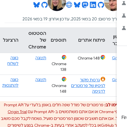
 פרסום: 20 במאי 2025, עדכון אחרון: 19 במאי 2026
הסטטוס
טון
פיתוח אתרים
תוספים
של
הרציונל
בר
Chrome
Git
תצוגה
כוונה
Chrome 148
לשלוח
Chrome
138
Git
תצוגה
כוונה
גרסת מקור
להתנסות
לניסיון של פרמטרים
Chrome
לדגימה
148
שימו לב:
פרמטרים של מודל שפה חלים באופן בלעדי על Prompt API
משתמשים ב-Prompt API עם
Origin Trial
ל. אם אתם חושבים שכוונון הפרמטרים מועיל, נשמח לקבל מכם משוב
GitHub
או ב
כלי למעקב אחרי בעיות ב-Chrome
בנוגע לשיפורים