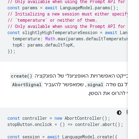
// Only available when using the Prompt API for C
const
params
=
await
LanguageModel
.
params
();
// Initializing a new session must either specify
// `temperature` or neither of them.
// Only available when using the Prompt API for C
const
slightlyHighTemperatureSession
=
await
Lang
temperature
:
Math
.
max
(
params
.
defaultTemperature
topK
:
params
.
defaultTopK
,
});
ובייקט האפשרויות האופציונלי של הפונקציה
create()
ולל גם שדה
signal
, שמאפשר להעביר
AbortSignal
די להרוס את הסשן.
const
controller
=
new
AbortController
();
stopButton
.
onclick
=
()
=
>
controller
.
abort
();
const
session
=
await
LanguageModel
.
create
({