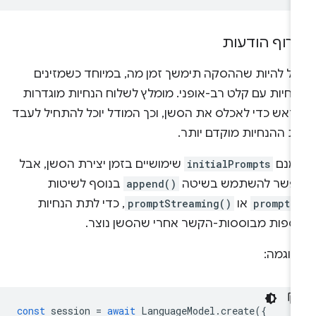
ירוף הודעות
כול להיות שההסקה תימשך זמן מה, במיוחד כשמזינים
נחיות עם קלט רב-אופני. מומלץ לשלוח הנחיות מוגדרות
ראש כדי לאכלס את הסשן, וכך המודל יוכל להתחיל לעבד
ת ההנחיות מוקדם יותר.
מנם
initialPrompts
שימושיים בזמן יצירת הסשן, אבל
פשר להשתמש בשיטה
append()
בנוסף לשיטות
prompt(
או
promptStreaming()
, כדי לתת הנחיות
וספות מבוססות-הקשר אחרי שהסשן נוצר.
דוגמה:
const
session
=
await
LanguageModel
.
create
({