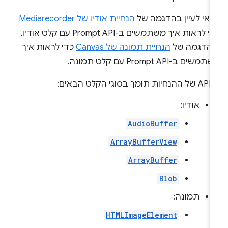
דאי לעיין בהדגמה של
הנחיית אודיו של Mediarecorder
כדי לראות איך משתמשים ב-Prompt API עם קלט אודיו,
בהדגמה של
הנחיית תמונה של Canvas
כדי לראות איך
משים ב-Prompt API עם קלט תמונה.
ומך בסוגי הקלט הבאים:
אודיו:
AudioBuffer
ArrayBufferView
ArrayBuffer
Blob
תמונה:
HTMLImageElement