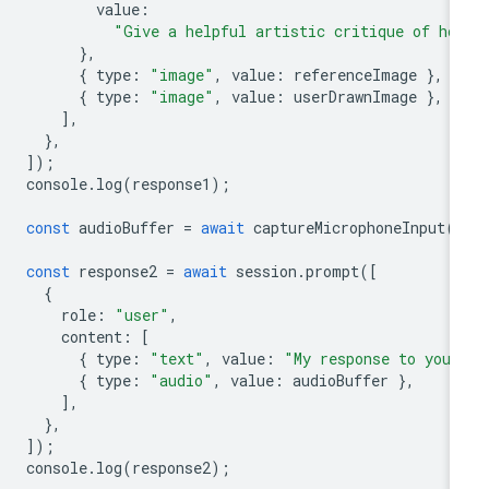
value
:
"Give a helpful artistic critique of ho
},
{
type
:
"image"
,
value
:
referenceImage
},
{
type
:
"image"
,
value
:
userDrawnImage
},
],
},
]);
console
.
log
(
response1
);
const
audioBuffer
=
await
captureMicrophoneInput
(
const
response2
=
await
session
.
prompt
([
{
role
:
"user"
,
content
:
[
{
type
:
"text"
,
value
:
"My response to your
{
type
:
"audio"
,
value
:
audioBuffer
},
],
},
]);
console
.
log
(
response2
);