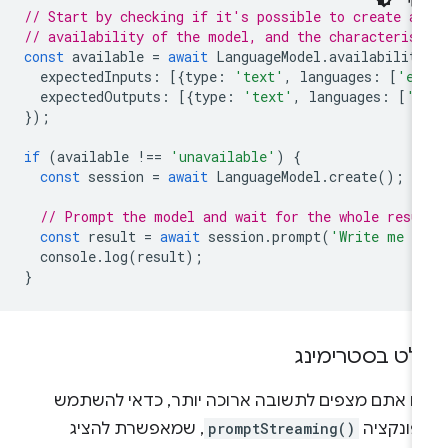
// Start by checking if it's possible to create a
// availability of the model, and the characteris
const
available
=
await
LanguageModel
.
availabilit
expectedInputs
:
[{
type
:
'text'
,
languages
:
[
'en
expectedOutputs
:
[{
type
:
'text'
,
languages
:
[
'e
});
if
(
available
!==
'unavailable'
)
{
const
session
=
await
LanguageModel
.
create
();
// Prompt the model and wait for the whole resu
const
result
=
await
session
.
prompt
(
'Write me a
console
.
log
(
result
);
}
לט בסטרימינג
ם אתם מצפים לתשובה ארוכה יותר, כדאי להשתמש
פונקציה
promptStreaming()
, שמאפשרת להציג