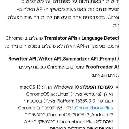
דרישות הבאות חלות על מפתחים ועל משתמשים
שמפעילים תכונות באמצעות ממשקי ה-API האלה ב-
Chrome. בדפדפנים אחרים עשויות להיות דרישות הפעלה
נות.
Language Detecto
ו-
Translator APIs
פועלים ב-Chrome
שב. ממשקי ה-API האלה לא פועלים במכשירים ניידים.
Prompt AP
,‏
Summarizer API
,‏
Writer API
,‏
Rewriter API
Proofreader API
פועלים ב-Chrome כשמתקיימים
תנאים הבאים:
מערכת הפעלה
: Windows 10 או 11;‏ macOS 13
ואילך (Ventura ואילך); Linux; או ChromeOS
(מגרסה Platform 16389.0.0 ואילך) במכשירי
Chromebook Plus
. עדיין אין תמיכה ב-Chrome
ל-Android, ל-iOS ול-ChromeOS במכשירים
שהם לא Chromebook Plus בממשקי ה-API
שמשתמשים במודלים בסיסיים.