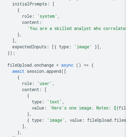
initialPrompts
:
[
{
role
:
'system'
,
content
:
'You are a skilled analyst who correlates
},
],
expectedInputs
:
[{
type
:
'image'
}],
});
fileUpload
.
onchange
=
async
()
=
>
{
await
session
.
append
([
{
role
:
'user'
,
content
:
[
{
type
:
'text'
,
value
:
`Here's one image. Notes: 
${
file
},
{
type
:
'image'
,
value
:
fileUpload
.
files
[
],
},