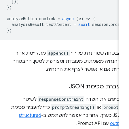
]);
};
analyzeButton
.
onclick
=
async
(
e
)
=
>
{
analysisResult
.
textContent
=
await
session
.
prom
};
הבטחה שמוחזרת על ידי
append()
מתקיימת אחרי
ההנחיה מאומתת, מעובדת ומצורפת לסשן. ההבטחה
דחית אם אי אפשר לצרף את ההנחיה.
עברת סכימת JSON
וסיפים את השדה
responseConstraint
לשיטה
prompt(
או
promptStreaming()
כדי להעביר סכימת
רך. אחר כך אפשר להשתמש ב-
structured
outpu
עם Prompt API.