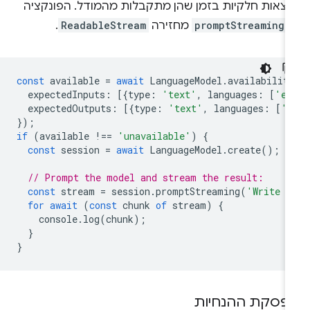
וצאות חלקיות בזמן שהן מתקבלות מהמודל. הפונקציה
promptStreaming(
מחזירה
ReadableStream
.
const
available
=
await
LanguageModel
.
availabilit
expectedInputs
:
[{
type
:
'text'
,
languages
:
[
'en
expectedOutputs
:
[{
type
:
'text'
,
languages
:
[
'e
});
if
(
available
!==
'unavailable'
)
{
const
session
=
await
LanguageModel
.
create
();
// Prompt the model and stream the result:
const
stream
=
session
.
promptStreaming
(
'Write m
for
await
(
const
chunk
of
stream
)
{
console
.
log
(
chunk
);
}
}
פסקת ההנחיות