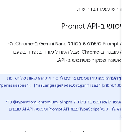
חרי שתעמדו בדרישות.
מוש ב-Prompt API
‫Prompt API משתמש במודל Gemini Nano ב-Chrome. ה-
API מובנה ב-Chrome, אבל המודל מורד בנפרד בפעם
ראשונה שמקור משתמש ב-API.
הערה:
מפתחי תוספים צריכים להסיר את ההרשאות של תקופת
 שפג תוקפה:
.
"permissions": ["aiLanguageModelOriginTrial"]
אפשר להשתמש בחבילת ה-npm‏
‎@types/dom-chromium-ai
כדי
לקבל הקלדות של TypeScript עבור Prompt API וממשקי AI API מובנים
ם.