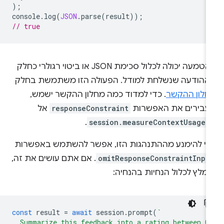
);
console
.
log
(
JSON
.
parse
(
result
));
// true
ההטמעה יכולה לכלול סכימת JSON או ביטוי רגולרי כחלק
ההודעה שנשלחת למודל. הפעולה הזו משתמשת בחלק
חלון ההקשר
. כדי למדוד כמה מחלון ההקשר ישמש,
עבירים את האפשרות
responseConstraint
אל
.
session.measureContextUsage(
די להימנע מההתנהגות הזו, אפשר להשתמש באפשרות
omitResponseConstraintInpu
. אם אתם עושים את זה,
מלץ לכלול הנחיות בהנחיה:
const
result
=
await
session
.
prompt
(
`
  Summarize this feedback into a rating between 0