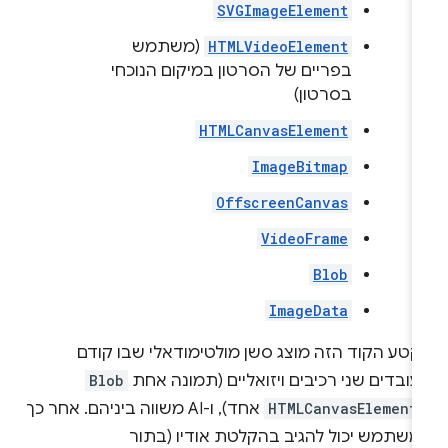
SVGImageElement
HTMLVideoElement
(משתמש
בפריים של הסרטון במיקום הנוכחי
בסרטון)
HTMLCanvasElement
ImageBitmap
OffscreenCanvas
VideoFrame
Blob
ImageData
קטע הקוד הזה מוצג סשן מולטימודאלי שבו קודם
ובדים שני רכיבים ויזואליים (תמונה אחת
Blob
HTMLCanvasElement
אחד), ו-AI משווה ביניהם. אחר כך
משתמש יכול להגיב בהקלטת אודיו (בתור