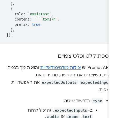
},
{
role
:
'assistant'
,
content
:
'```toml\n'
,
prefix
:
true
,
},
]);
וספת קלט ופלט צפויים
Prom יש
יכולות מולטימודאליות
והוא תומך בכמה
פות. כשיוצרים את הפגישה, מגדירים את
expectedInput
ו
expectedOutputs
את האפשרויות
השפות.
type
: נדרשת שיטה.
ב-
expectedInputs
, זה יכול להיות
text
,
image
או
audio
.