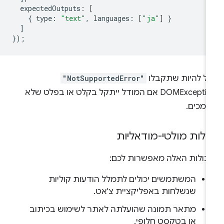
expectedOutputs
:
[
{
type
:
"text"
,
languages
:
[
"ja"
]
}
]
});
כול להיות שתקבלו
"NotSupportedError"
DOMException אם המודל ייתקל בקלט או בפלט שלא
תמכים.
כולות מולטי-מודאליות
יכולות האלה מאפשרות לכם:
המשתמשים יכולים לתמלל הודעות קוליות
שנשלחות באפליקציית צ'אט.
מתאר תמונה שהועלתה לאתר לשימוש בכיתוב
או בטקסט חלופי.