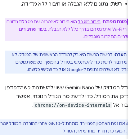
רשת
: נתונים ללא הגבלה או חיבור ללא מדידה.
מונח מפתח
:
חיבור מוגבל
הוא חיבור לאינטרנט עם מגבלת נתונים.
חיבורי Wi-Fi ואתרנט הם בדרך כלל ללא הגבלה, בעוד שחיבורים
ולריים הם לרוב מוגבלים.
הערה
: דרישת הרשת היא רק להורדה הראשונית של המודל. לא
רש חיבור לרשת כדי להשתמש במודל בהמשך. כשמשתמשים
דל, לא נשלחים נתונים ל-Google או לצד שלישי כלשהו.
הגודל המדויק של Gemini Nano עשוי להשתנות כשהדפדפן
עדכן את המודל. כדי לדעת מה הגודל הנוכחי, אפשר
עבור אל
chrome://on-device-internals
.
ה
: אם נפח האחסון הפנוי ירד מתחת ל-10 GB אחרי ההורדה, המודל יוסר
. המערכת תוריד מחדש את המודל