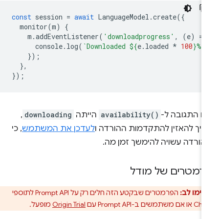
const
session
=
await
LanguageModel
.
create
({
monitor
(
m
)
{
m
.
addEventListener
(
'downloadprogress'
,
(
e
)
=
>
console
.
log
(
`Downloaded 
${
e
.
loaded
*
100
}
%`
});
},
});
ם התגובה ל-
availability()
הייתה
downloading
,
ריך להאזין להתקדמות ההורדה ו
לעדכן את המשתמש
, כי
הורדה עשויה להימשך זמן מה.
רמטרים של מודל
שימו לב:
הפרמטרים שבקטע הזה חלים רק על Prompt API לתוספי
שים ב-Prompt API עם
Origin Trial
מופעל.