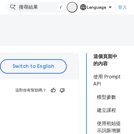
/
登入
這個頁面中
的內容
使用 Prompt
API
這對你有幫助嗎？
模型參數
建立課程
使用初始提
示詞新增脈