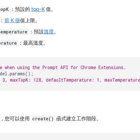
TopK
：預設的
top-K
值。
：
前 K 個
值上限。
Temperature
：預設
溫度
。
erature
：最高溫度。
e when using the Prompt API for Chrome Extensions.
del
.
params
();
: 3, maxTopK: 128, defaultTemperature: 1, maxTemperatur
行後，您可以使用
create()
函式建立工作階段。