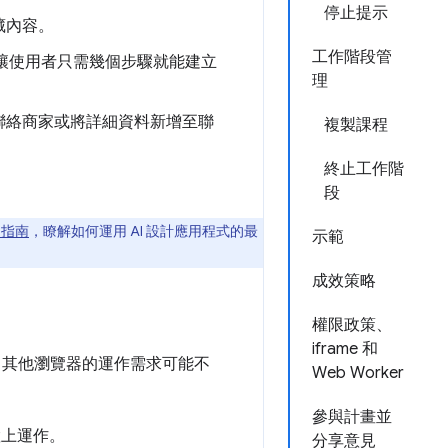
停止提示
藏內容。
工作階段管
，讓使用者只需幾個步驟就能建立
理
聯絡商家或將詳細資料新增至聯
複製課程
終止工作階
段
I 指南
，瞭解如何運用 AI 設計應用程式的最
示範
成效策略
權限政策、
iframe 和
定。其他瀏覽器的運作需求可能不
Web Worker
參與計畫並
置上運作。
分享意見