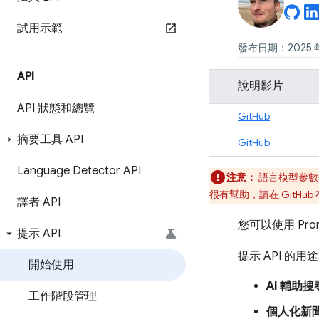
試用示範
發布日期：2025 年
API
說明影片
API 狀態和總覽
GitHub
摘要工具 API
GitHub
Language Detector API
注意：
語言模型參數僅適
很有幫助，請在
GitHu
譯者 API
您可以使用 Pro
提示 API
提示 API 的
開始使用
AI 輔助搜
工作階段管理
個人化新