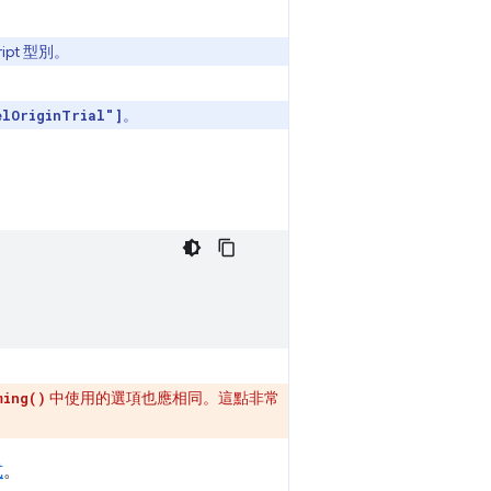
ript 型別。
。
elOriginTrial"]
中使用的選項也應相同。這點非常
ming()
式
。