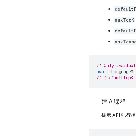
default
maxTopK
default
maxTemp
// Only availabl
await
LanguageMo
// {defaultTopK
建立課程
提示 API 執