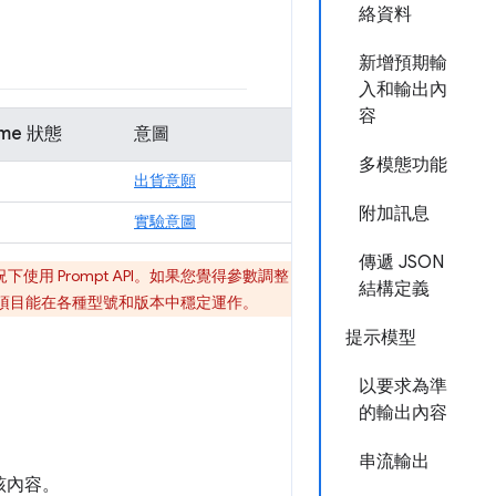
絡資料
新增預期輸
入和輸出內
容
ome 狀態
意圖
多模態功能
出貨意願
附加訊息
實驗意圖
傳遞 JSON
下使用 Prompt API。如果您覺得參數調整
結構定義
這些項目能在各種型號和版本中穩定運作。
提示模型
以要求為準
的輸出內容
串流輸出
該內容。