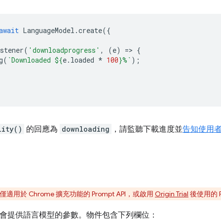
await
LanguageModel
.
create
({
stener
(
'downloadprogress'
,
(
e
)
=
>
{
g
(
`Downloaded 
${
e
.
loaded
*
100
}
%`
);
lity()
的回應為
downloading
，請監聽下載進度並
告知使用
用於 Chrome 擴充功能的 Prompt API，或啟用
Origin Trial
後使用的 Pr
會提供語言模型的參數。物件包含下列欄位：