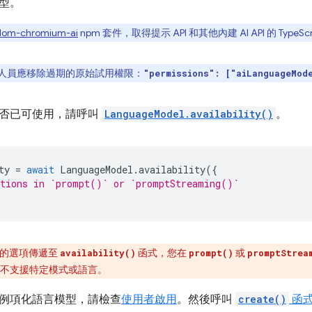
型。
dom-chromium-ai
npm 套件，取得提示 API 和其他內建 AI API 的 TypeSc
人員應移除過期的原始試用權限：
"permissions": ["aiLanguageMod
否已可使用，請呼叫
LanguageModel.availability()
。
ty
=
await
LanguageModel
.
availability
({
ptions in `prompt()` or `promptStreaming()`
的選項傳遞至
函式，您在
或
availability()
prompt()
promptStrea
不支援特定模式或語言。
例項化語言模型，請檢查
使用者啟用
。然後呼叫
create()
函