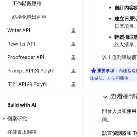
工作階段壓縮
自訂內容
結構化輸出內容
建立日曆
日曆項目
Writer API
輕鬆擷取
Rewriter API
絡人清單
Proofreader API
以上僅列舉幾個
Prompt API 的 Polyfill
重要事項
：內建基礎模
佳做法、方法和範例。
工作 API 的 Polyfill
查看硬體
Build with AI
開發人員和使用者
個案研究
同。
在裝置上翻譯
語言偵測器
和
T