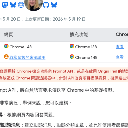
 5 月 20 日，上次更新日期：2026 年 5 月 19 日
網頁
擴充功能
Chr
查看
Chrome 148
Chrome 138
查看
取樣參數的來源試用
Chrome 148
用於 Chrome 擴充功能的 Prompt API，或是在啟用
Origin Trial
的情況
b 存放區
或
Chrome 問題追蹤器
中，針對 API 改良項目提供意見，確保
mpt API，將自然語言要求傳送至 Chrome 中的基礎模型。
用途非常廣泛，舉例來說，您可以建構：
尋
：根據網頁內容回答問題。
聞動態消息
：建立動態消息，動態分類文章，並允許使用者篩選