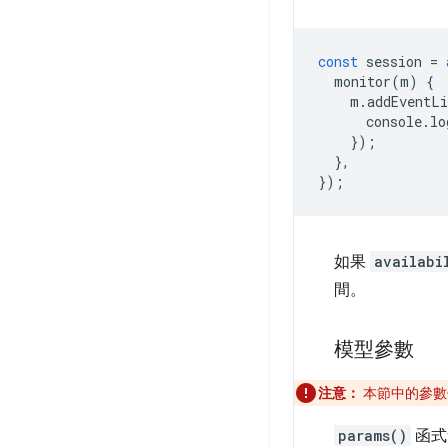
const
session
=
monitor
(
m
)
{
m
.
addEventLi
console
.
lo
});
},
});
如果
availabi
間。
模型參數
注意：
本節中的參數僅適
params()
函式