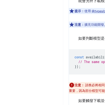
統會另外下載模
提示：
使用
@types/
注意：
擴充功能開發
如要判斷模型是
const
availabili
// The same o
});
注意：
請務必將相同
重要，因為部分模型可能
如要觸發下載並