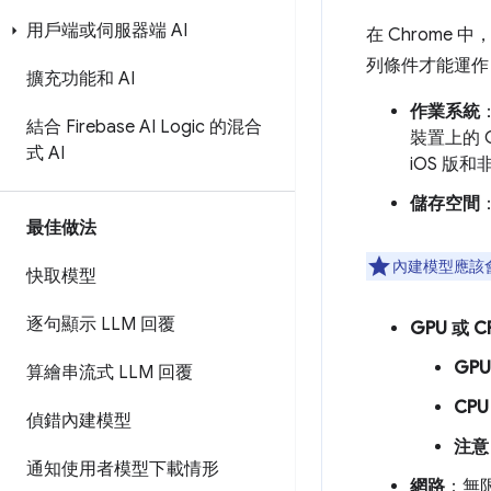
用戶端或伺服器端 AI
在 Chrome 中
列條件才能運作
擴充功能和 AI
作業系統
：
結合 Firebase AI Logic 的混合
裝置上的 Ch
式 AI
iOS 版和非
儲存空間
最佳做法
內建模型應該
快取模型
逐句顯示 LLM 回覆
GPU 或 C
GPU
算繪串流式 LLM 回覆
CPU
偵錯內建模型
注意
通知使用者模型下載情形
網路
：無