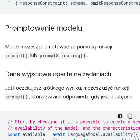
`
,
{
responseConstraint
:
schema
,
omitResponseConstra
Promptowanie modelu
Model możesz promptować za pomocą funkcji
prompt()
lub
promptStreaming()
.
Dane wyjściowe oparte na żądaniach
Jeśli oczekujesz krótkiego wyniku, możesz użyć funkcji
prompt()
, która zwraca odpowiedź, gdy jest dostępna.
// Start by checking if it's possible to create a se
// availability of the model, and the characteristic
const
available
=
await
LanguageModel
.
availability
({