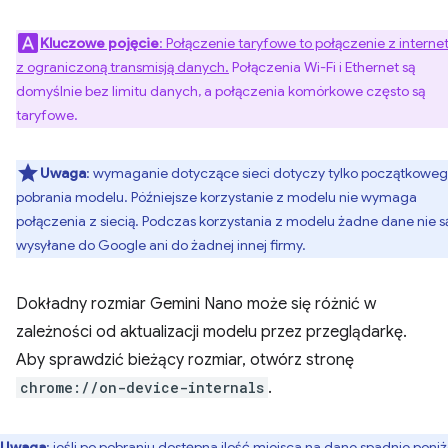
Kluczowe pojęcie
: Połączenie taryfowe to połączenie z intern
z ograniczoną transmisją danych.
Połączenia Wi-Fi i Ethernet są
domyślnie bez limitu danych, a połączenia komórkowe często są
taryfowe.
Uwaga
: wymaganie dotyczące sieci dotyczy tylko początkowe
pobrania modelu. Późniejsze korzystanie z modelu nie wymaga
połączenia z siecią. Podczas korzystania z modelu żadne dane nie s
wysyłane do Google ani do żadnej innej firmy.
Dokładny rozmiar Gemini Nano może się różnić w
zależności od aktualizacji modelu przez przeglądarkę.
Aby sprawdzić bieżący rozmiar, otwórz stronę
chrome://on-device-internals
.
Uwaga
: jeśli po pobraniu dostępna ilość miejsca na dane spadnie poniż