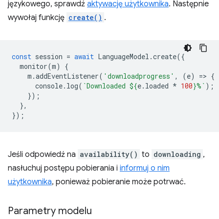
językowego, sprawdź
aktywację użytkownika
. Następnie
wywołaj funkcję
create()
.
const
session
=
await
LanguageModel
.
create
({
monitor
(
m
)
{
m
.
addEventListener
(
'downloadprogress'
,
(
e
)
=
>
{
console
.
log
(
`Downloaded 
${
e
.
loaded
*
100
}
%`
);
});
},
});
Jeśli odpowiedź na
availability()
to
downloading
,
nasłuchuj postępu pobierania i
informuj o nim
użytkownika
, ponieważ pobieranie może potrwać.
Parametry modelu