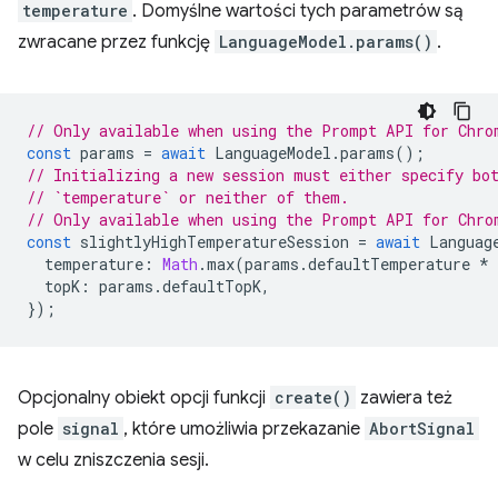
temperature
. Domyślne wartości tych parametrów są
zwracane przez funkcję
LanguageModel.params()
.
// Only available when using the Prompt API for Chro
const
params
=
await
LanguageModel
.
params
();
// Initializing a new session must either specify bo
// `temperature` or neither of them.
// Only available when using the Prompt API for Chro
const
slightlyHighTemperatureSession
=
await
Languag
temperature
:
Math
.
max
(
params
.
defaultTemperature
*
topK
:
params
.
defaultTopK
,
});
Opcjonalny obiekt opcji funkcji
create()
zawiera też
pole
signal
, które umożliwia przekazanie
AbortSignal
w celu zniszczenia sesji.