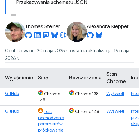
Przekazywanie schematu JSON
Thomas Steiner
Alexandra Klepper
Opublikowano: 20 maja 2025 r., ostatnia aktualizacja: 19 maja
2026 r.
Stan
Wyjaśnienie
Sieć
Rozszerzenia
Int
Chrome
GitHub
Wyświetl
Inte
Chrome
Chrome 138
148
GitHub
Wyświetl
Inte
Test
Chrome 148
prz
pochodzenia
eks
parametrów
próbkowania