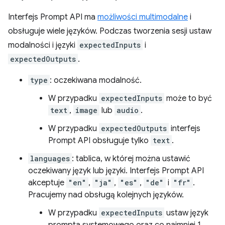
Interfejs Prompt API ma
możliwości multimodalne
i
obsługuje wiele języków. Podczas tworzenia sesji ustaw
modalności i języki
expectedInputs
i
expectedOutputs
.
type
: oczekiwana modalność.
W przypadku
expectedInputs
może to być
text
,
image
lub
audio
.
W przypadku
expectedOutputs
interfejs
Prompt API obsługuje tylko
text
.
languages
: tablica, w której można ustawić
oczekiwany język lub języki. Interfejs Prompt API
akceptuje
"en"
,
"ja"
,
"es"
,
"de"
i
"fr"
.
Pracujemy nad obsługą kolejnych języków.
W przypadku
expectedInputs
ustaw język