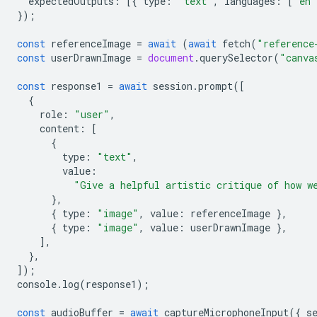
expectedOutputs
:
[{
type
:
"text"
,
languages
:
[
"en"
});
const
referenceImage
=
await
(
await
fetch
(
"reference
const
userDrawnImage
=
document
.
querySelector
(
"canva
const
response1
=
await
session
.
prompt
([
{
role
:
"user"
,
content
:
[
{
type
:
"text"
,
value
:
"Give a helpful artistic critique of how w
},
{
type
:
"image"
,
value
:
referenceImage
},
{
type
:
"image"
,
value
:
userDrawnImage
},
],
},
]);
console
.
log
(
response1
);
const
audioBuffer
=
await
captureMicrophoneInput
({
s