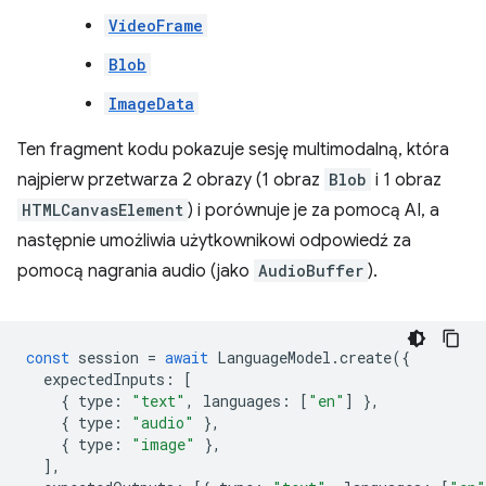
VideoFrame
Blob
ImageData
Ten fragment kodu pokazuje sesję multimodalną, która
najpierw przetwarza 2 obrazy (1 obraz
Blob
i 1 obraz
HTMLCanvasElement
) i porównuje je za pomocą AI, a
następnie umożliwia użytkownikowi odpowiedź za
pomocą nagrania audio (jako
AudioBuffer
).
const
session
=
await
LanguageModel
.
create
({
expectedInputs
:
[
{
type
:
"text"
,
languages
:
[
"en"
]
},
{
type
:
"audio"
},
{
type
:
"image"
},
],