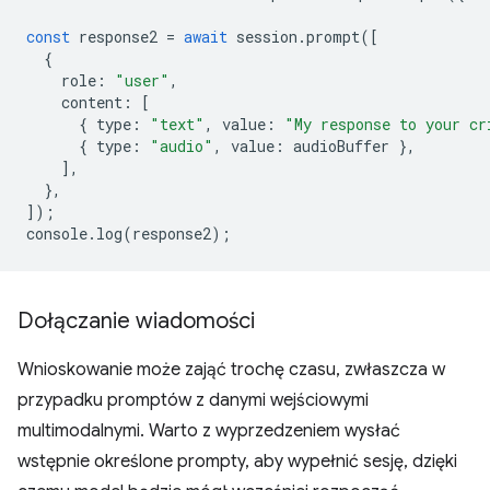
const
response2
=
await
session
.
prompt
([
{
role
:
"user"
,
content
:
[
{
type
:
"text"
,
value
:
"My response to your cr
{
type
:
"audio"
,
value
:
audioBuffer
},
],
},
]);
console
.
log
(
response2
);
Dołączanie wiadomości
Wnioskowanie może zająć trochę czasu, zwłaszcza w
przypadku promptów z danymi wejściowymi
multimodalnymi. Warto z wyprzedzeniem wysłać
wstępnie określone prompty, aby wypełnić sesję, dzięki