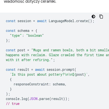
wiadomość dotyczy ceramiki.
const
session
=
await
LanguageModel
.
create
();
const
schema
=
{
"type"
:
"boolean"
};
const
post
=
"Mugs and ramen bowls, both a bit small
happens with reclaim. Glaze crawled the first time a
with it after refiring."
;
const
result
=
await
session
.
prompt
(
`Is this post about pottery?\n\n
${
post
}
`
,
{
responseConstraint
:
schema
,
}
);
console
.
log
(
JSON
.
parse
(
result
));
// true