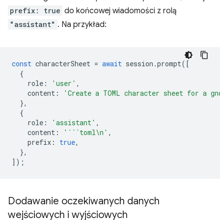
prefix: true
do końcowej wiadomości z rolą
"assistant"
. Na przykład:
const
characterSheet
=
await
session
.
prompt
([
{
role
:
'user'
,
content
:
'Create a TOML character sheet for a gn
},
{
role
:
'assistant'
,
content
:
'```toml\n'
,
prefix
:
true
,
},
]);
Dodawanie oczekiwanych danych
wejściowych i wyjściowych