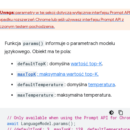
Uwaga:
parametry w tej sekcji dotyczą wyłącznie interfejsu Prompt AP
ypadku rozszerzeń Chrome lub jeśli używasz interfejsu Prompt API z
czonym testem pochodzenia.
Funkcja
params()
informuje o parametrach modelu
językowego. Obiekt ma te pola:
defaultTopK
: domyślna
wartość top-K
.
maxTopK
: maksymalna wartość top-K.
defaultTemperature
: domyślna
temperatura
.
maxTemperature
: maksymalna temperatura.
// Only available when using the Prompt API for Chro
await
LanguageModel
.
params
();
// {defaultTopK: 3, maxTopK: 128, defaultTemperatur