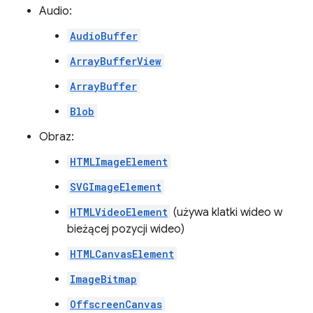
Audio:
AudioBuffer
ArrayBufferView
ArrayBuffer
Blob
Obraz:
HTMLImageElement
SVGImageElement
HTMLVideoElement
(używa klatki wideo w
bieżącej pozycji wideo)
HTMLCanvasElement
ImageBitmap
OffscreenCanvas