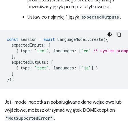
prompta systemowego oraz co najmniej 1
oczekiwany język prompta użytkownika.
Ustaw co najmniej 1 język
expectedOutputs
.
const
session
=
await
LanguageModel
.
create
({
expectedInputs
:
[
{
type
:
"text"
,
languages
:
[
"en"
/* system prom
],
expectedOutputs
:
[
{
type
:
"text"
,
languages
:
[
"ja"
]
}
]
});
Jeśli model napotka nieobsługiwane dane wejściowe lub
wyjściowe, możesz otrzymać wyjątek DOMException
"NotSupportedError"
.