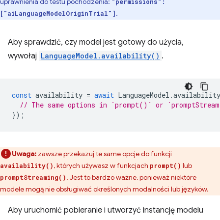
uprawnienia do testu pochodzenia:
"permissions":
.
["aiLanguageModelOriginTrial"]
Aby sprawdzić, czy model jest gotowy do użycia,
wywołaj
LanguageModel.availability()
.
const
availability
=
await
LanguageModel
.
availabilit
// The same options in `prompt()` or `promptStrea
});
Uwaga:
zawsze przekazuj te same opcje do funkcji
, których używasz w funkcjach
lub
availability()
prompt()
. Jest to bardzo ważne, ponieważ niektóre
promptStreaming()
modele mogą nie obsługiwać określonych modalności lub języków.
Aby uruchomić pobieranie i utworzyć instancję modelu