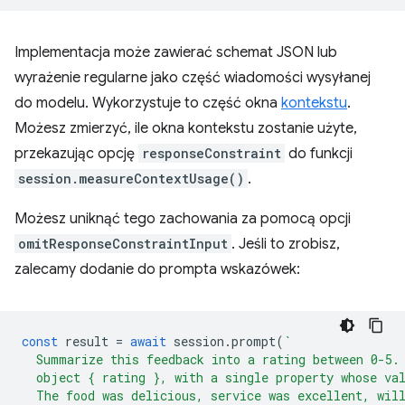
Implementacja może zawierać schemat JSON lub
wyrażenie regularne jako część wiadomości wysyłanej
do modelu. Wykorzystuje to część okna
kontekstu
.
Możesz zmierzyć, ile okna kontekstu zostanie użyte,
przekazując opcję
responseConstraint
do funkcji
session.measureContextUsage()
.
Możesz uniknąć tego zachowania za pomocą opcji
omitResponseConstraintInput
. Jeśli to zrobisz,
zalecamy dodanie do prompta wskazówek:
const
result
=
await
session
.
prompt
(
`
  Summarize this feedback into a rating between 0-5.
  object { rating }, with a single property whose va
  The food was delicious, service was excellent, wil