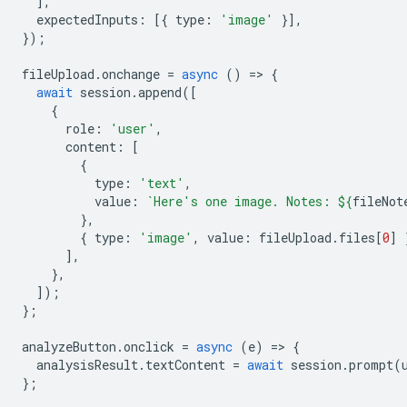
],
expectedInputs
:
[{
type
:
'image'
}],
});
fileUpload
.
onchange
=
async
()
=
>
{
await
session
.
append
([
{
role
:
'user'
,
content
:
[
{
type
:
'text'
,
value
:
`Here's one image. Notes: 
${
fileNot
},
{
type
:
'image'
,
value
:
fileUpload
.
files
[
0
]
],
},
]);
};
analyzeButton
.
onclick
=
async
(
e
)
=
>
{
analysisResult
.
textContent
=
await
session
.
prompt
(
};