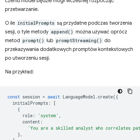
czemu model będzie mógł wcześniej rozpocząć
przetwarzanie.
O ile
initialPrompts
są przydatne podczas tworzenia
sesji, o tyle metody
append()
można używać oprócz
metod
prompt()
lub
promptStreaming()
do
przekazywania dodatkowych promptów kontekstowych
po utworzeniu sesji.
Na przykład:
const
session
=
await
LanguageModel
.
create
({
initialPrompts
:
[
{
role
:
'system'
,
content
:
'You are a skilled analyst who correlates pa
},