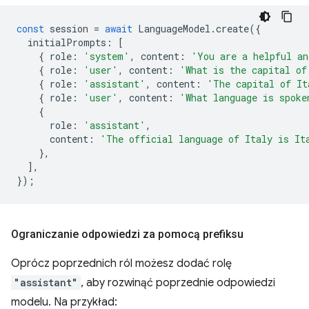
const
session
=
await
LanguageModel
.
create
({
initialPrompts
:
[
{
role
:
'system'
,
content
:
'You are a helpful an
{
role
:
'user'
,
content
:
'What is the capital of
{
role
:
'assistant'
,
content
:
'The capital of It
{
role
:
'user'
,
content
:
'What language is spoke
{
role
:
'assistant'
,
content
:
'The official language of Italy is It
},
],
});
Ograniczanie odpowiedzi za pomocą prefiksu
Oprócz poprzednich ról możesz dodać rolę
"assistant"
, aby rozwinąć poprzednie odpowiedzi
modelu. Na przykład: