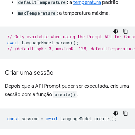
defaultTemperature
: a
temperatura
padrão.
maxTemperature
: a temperatura máxima.
// Only available when using the Prompt API for Chro
await
LanguageModel
.
params
();
// {defaultTopK: 3, maxTopK: 128, defaultTemperatur
Criar uma sessão
Depois que a API Prompt puder ser executada, crie uma
sessão com a função
create()
.
const
session
=
await
LanguageModel
.
create
();