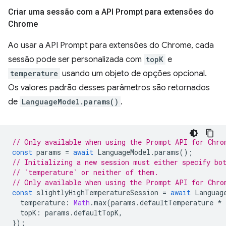
Criar uma sessão com a API Prompt para extensões do
Chrome
Ao usar a API Prompt para extensões do Chrome, cada
sessão pode ser personalizada com
topK
e
temperature
usando um objeto de opções opcional.
Os valores padrão desses parâmetros são retornados
de
LanguageModel.params()
.
// Only available when using the Prompt API for Chro
const
params
=
await
LanguageModel
.
params
();
// Initializing a new session must either specify bo
// `temperature` or neither of them.
// Only available when using the Prompt API for Chro
const
slightlyHighTemperatureSession
=
await
Languag
temperature
:
Math
.
max
(
params
.
defaultTemperature
*
topK
:
params
.
defaultTopK
,
});