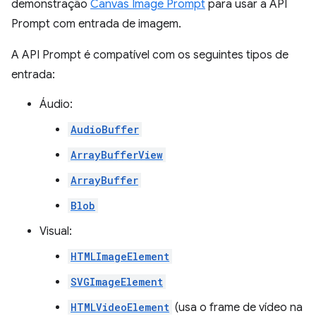
demonstração
Canvas Image Prompt
para usar a API
Prompt com entrada de imagem.
A API Prompt é compatível com os seguintes tipos de
entrada:
Áudio:
AudioBuffer
ArrayBufferView
ArrayBuffer
Blob
Visual:
HTMLImageElement
SVGImageElement
HTMLVideoElement
(usa o frame de vídeo na