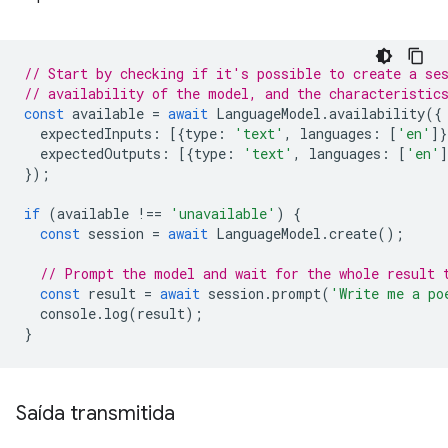
// Start by checking if it's possible to create a se
// availability of the model, and the characteristic
const
available
=
await
LanguageModel
.
availability
({
expectedInputs
:
[{
type
:
'text'
,
languages
:
[
'en'
]}
expectedOutputs
:
[{
type
:
'text'
,
languages
:
[
'en'
]
});
if
(
available
!==
'unavailable'
)
{
const
session
=
await
LanguageModel
.
create
();
// Prompt the model and wait for the whole result 
const
result
=
await
session
.
prompt
(
'Write me a po
console
.
log
(
result
);
}
Saída transmitida