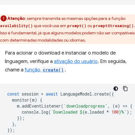
Atenção
:
sempre transmita as mesmas opções para a função
que você usa em
ou
.
availability()
prompt()
promptStreaming()
Isso é fundamental, já que alguns modelos podem não ser compatíveis
com determinadas modalidades ou idiomas.
Para acionar o download e instanciar o modelo de
linguagem, verifique a
ativação do usuário
. Em seguida,
chame a
função
create()
.
const
session
=
await
LanguageModel
.
create
({
monitor
(
m
)
{
m
.
addEventListener
(
'downloadprogress'
,
(
e
)
=
>
{
console
.
log
(
`Downloaded 
${
e
.
loaded
*
100
}
%`
);
});
},
});