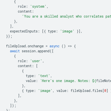
{
role
:
'system'
,
content
:
'You are a skilled analyst who correlates pa
},
],
expectedInputs
:
[{
type
:
'image'
}],
});
fileUpload
.
onchange
=
async
()
=
>
{
await
session
.
append
([
{
role
:
'user'
,
content
:
[
{
type
:
'text'
,
value
:
`Here's one image. Notes: 
${
fileNot
},
{
type
:
'image'
,
value
:
fileUpload
.
files
[
0
]
],
},
]);
};