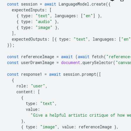
const
session
=
await
LanguageModel
.
create
({
expectedInputs
:
[
{
type
:
"text"
,
languages
:
[
"en"
]
},
{
type
:
"audio"
},
{
type
:
"image"
},
],
expectedOutputs
:
[{
type
:
"text"
,
languages
:
[
"en"
});
const
referenceImage
=
await
(
await
fetch
(
"reference
const
userDrawnImage
=
document
.
querySelector
(
"canva
const
response1
=
await
session
.
prompt
([
{
role
:
"user"
,
content
:
[
{
type
:
"text"
,
value
:
"Give a helpful artistic critique of how w
},
{
type
:
"image"
,
value
:
referenceImage
},