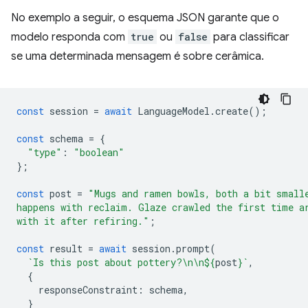
No exemplo a seguir, o esquema JSON garante que o
modelo responda com
true
ou
false
para classificar
se uma determinada mensagem é sobre cerâmica.
const
session
=
await
LanguageModel
.
create
();
const
schema
=
{
"type"
:
"boolean"
};
const
post
=
"Mugs and ramen bowls, both a bit small
happens with reclaim. Glaze crawled the first time a
with it after refiring."
;
const
result
=
await
session
.
prompt
(
`Is this post about pottery?\n\n
${
post
}
`
,
{
responseConstraint
:
schema
,
}