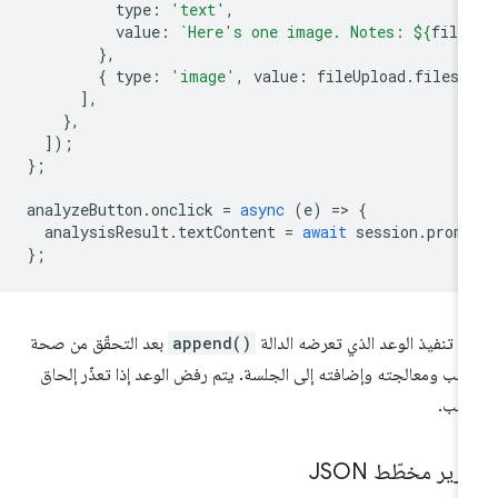
type
:
'text'
,
value
:
`Here's one image. Notes: 
${
file
},
{
type
:
'image'
,
value
:
fileUpload
.
files
[
],
},
]);
};
analyzeButton
.
onclick
=
async
(
e
)
=
>
{
analysisResult
.
textContent
=
await
session
.
prom
};
م تنفيذ الوعد الذي تعرضه الدالة
append()
بعد التحقّق من صحة
طلب ومعالجته وإضافته إلى الجلسة. يتم رفض الوعد إذا تعذّر إلحاق
طلب.
رير مخطّط JSON