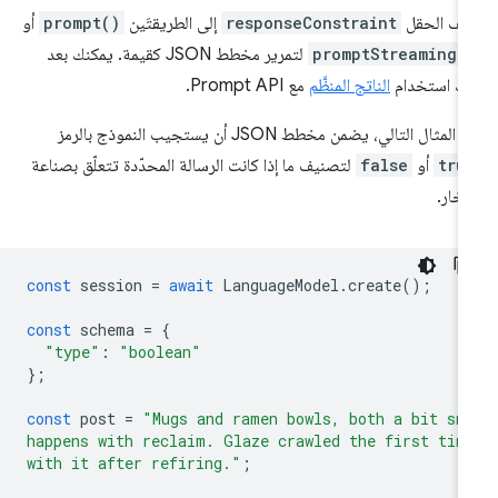
ِف الحقل
responseConstraint
إلى الطريقتَين
prompt()
أو
promptStreaming(
لتمرير مخطط JSON كقيمة. يمكنك بعد
ك استخدام
الناتج المنظَّم
مع Prompt API.
المثال التالي، يضمن مخطط JSON أن يستجيب النموذج بالرمز
tru
أو
false
لتصنيف ما إذا كانت الرسالة المحدّدة تتعلّق بصناعة
فخار.
const
session
=
await
LanguageModel
.
create
();
const
schema
=
{
"type"
:
"boolean"
};
const
post
=
"Mugs and ramen bowls, both a bit sm
happens with reclaim. Glaze crawled the first tim
with it after refiring."
;