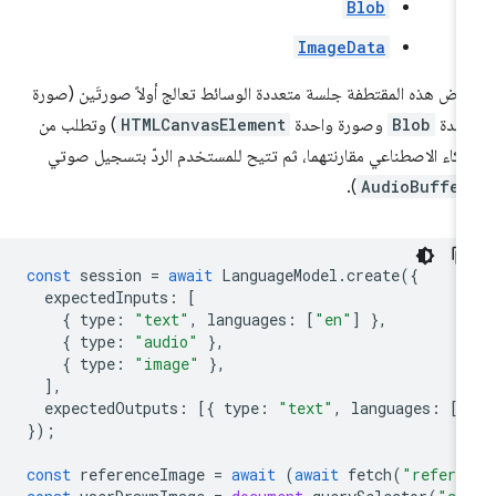
Blob
ImageData
رض هذه المقتطفة جلسة متعددة الوسائط تعالج أولاً صورتَين (صورة
حدة
Blob
وصورة واحدة
HTMLCanvasElement
) وتطلب من
ذكاء الاصطناعي مقارنتهما، ثم تتيح للمستخدم الردّ بتسجيل صوتي
).
AudioBuffer
const
session
=
await
LanguageModel
.
create
({
expectedInputs
:
[
{
type
:
"text"
,
languages
:
[
"en"
]
},
{
type
:
"audio"
},
{
type
:
"image"
},
],
expectedOutputs
:
[{
type
:
"text"
,
languages
:
[
"
});
const
referenceImage
=
await
(
await
fetch
(
"refere