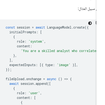
ى سبيل المثال:
const
session
=
await
LanguageModel
.
create
({
initialPrompts
:
[
{
role
:
'system'
,
content
:
'You are a skilled analyst who correlates
},
],
expectedInputs
:
[{
type
:
'image'
}],
});
fileUpload
.
onchange
=
async
()
=
>
{
await
session
.
append
([
{
role
:
'user'
,
content
:
[
{