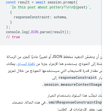
const
result
=
await
session
.
prompt
(
`Is this post about pottery?\n\n
${
post
}
`
,
{
responseConstraint
:
schema
,
}
);
console
.
log
(
JSON
.
parse
(
result
));
// true
يمكن أن يتضمّن التنفيذ مخطط JSON أو تعبيرًا عاديًا كجزء من الرسالة
مرسَلة إلى النموذج. يستخدم هذا الإجراء جزءًا من
نافذة السياق
. يمكنك
اس مقدار قدرة الاستيعاب التي سيستخدمها النموذج من خلال تمرير
خيار
responseConstraint
إلى
.
session.measureContextUsage(
كنك تجنُّب هذا السلوك باستخدام الخيار
omitResponseConstraintInpu
. في هذه الحالة، ننصحك
ضمين بعض الإرشادات في الطلب: