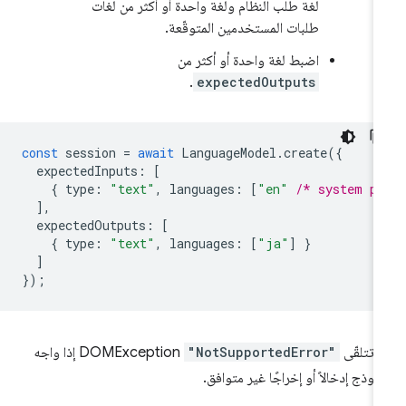
لغة طلب النظام ولغة واحدة أو أكثر من لغات
طلبات المستخدمين المتوقّعة.
اضبط لغة واحدة أو أكثر من
.
expectedOutputs
const
session
=
await
LanguageModel
.
create
({
expectedInputs
:
[
{
type
:
"text"
,
languages
:
[
"en"
/* system p
],
expectedOutputs
:
[
{
type
:
"text"
,
languages
:
[
"ja"
]
}
]
});
 تتلقّى
"NotSupportedError"
DOMException إذا واجه
نموذج إدخالاً أو إخراجًا غير متوافق.