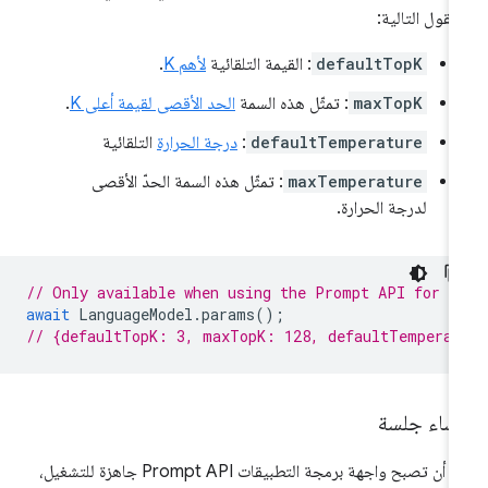
حقول التالية:
defaultTopK
: القيمة التلقائية
لأهم K
.
maxTopK
: تمثّل هذه السمة
الحد الأقصى لقيمة أعلى K
.
defaultTemperature
:
درجة الحرارة
التلقائية
maxTemperature
: تمثّل هذه السمة الحدّ الأقصى
لدرجة الحرارة.
// Only available when using the Prompt API for C
await
LanguageModel
.
params
();
// {defaultTopK: 3, maxTopK: 128, defaultTemperat
نشاء جلسة
بعد أن تصبح واجهة برمجة التطبيقات Prompt API جاهزة للتشغيل،