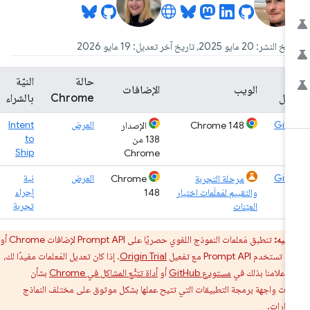
لنشر: 20 مايو 2025، تاريخ آخر تعديل: 19 مايو 2026
ح
حالة
النيّة
الويب
الإضافات
ّل
Chrome
بالشراء
Git
العرض
Intent
Chrome 148
الإصدار
to
138 من
Ship
Chrome
Git
العرض
نية
مرحلة التجربة
Chrome
إجراء
والتقييم لمَعلَمات اختيار
148
تجربة
العيّنات
تنبيه:
تنطبق مَعلمات النموذج اللغوي حصريًا على Prompt API لإضافات Chrome أو
تخدم Prompt API مع تفعيل
Origin Trial
. إذا كان تعديل المَعلمات مفيدًا لك،
 إعلامنا بذلك في
مستودع GitHub
أو
أداة تتبُّع المشاكل في Chrome
بشأن
ات واجهة برمجة التطبيقات التي تتيح عملها بشكل موثوق على مختلف النماذج
دارات.