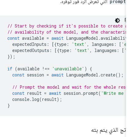
prompt(
التي تعرض الردّ فور توفّره.
// Start by checking if it's possible to create a
// availability of the model, and the characteris
const
available
=
await
LanguageModel
.
availabilit
expectedInputs
:
[{
type
:
'text'
,
languages
:
[
'en
expectedOutputs
:
[{
type
:
'text'
,
languages
:
[
'e
});
if
(
available
!==
'unavailable'
)
{
const
session
=
await
LanguageModel
.
create
();
// Prompt the model and wait for the whole resu
const
result
=
await
session
.
prompt
(
'Write me a
console
.
log
(
result
);
}
ناتج الذي يتم بثه