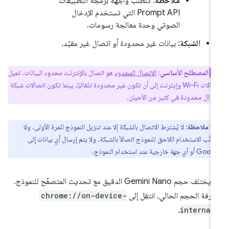
ملاحظة
: تتطلّب واجهة برمجة التطبيقات
Prompt API التي تستخدم الإدخال
الصوتي وحدة معالجة رسومات.
الشبكة
: بيانات غير محدودة أو اتصال غير مقيّد.
المصطلح الأساسي
:
الاتصال المحدود
هو اتصال بالإنترنت محدود البيانات. تميل
اتصالات Wi-Fi وإيثرنت إلى أن تكون غير محدودة تلقائيًا، بينما تكون اتصالات شبكة
جوّال محدودة في كثير من الأحيان.
ملاحظة
: لا يُشترط الاتصال بالشبكة إلا عند تنزيل النموذج للمرة الأولى. ولا
طلّب الاستخدام اللاحق للنموذج اتصالاً بالشبكة. ولا يتم إرسال أي بيانات إلى
و أي جهة خارجية عند استخدام النموذج.
قد يختلف حجم Gemini Nano الدقيق مع تحديث المتصفّح للنموذج.
عرفة الحجم الحالي، انتقِل إلى
chrome://on-device-
.
internal