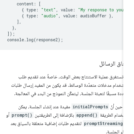
content
:
[
{
type
:
"text"
,
value
:
"My response to your
{
type
:
"audio"
,
value
:
audioBuffer
},
],
},
]);
console
.
log
(
response2
);
حاق الرسائل
 تستغرق عملية الاستنتاج بعض الوقت، خاصةً عند تقديم طلب
ستخدام مدخلات متعدّدة الوسائط. قد يكون من المفيد إرسال طلبات
ددة مسبقًا لتعبئة الجلسة، ليتمكّن النموذج من البدء في المعالجة.
 حين أنّ
initialPrompts
مفيدة عند إنشاء الجلسة، يمكن
تخدام الطريقة
append()
بالإضافة إلى الطريقتين
prompt()
أو
promptStreaming(
لتقديم طلبات إضافية متعلقة بالسياق بعد
شاء الجلسة.