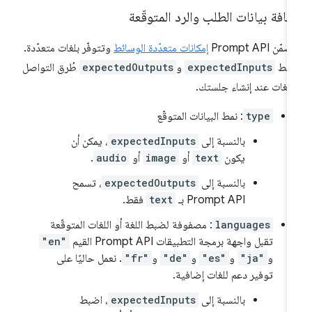
افة بيانات الطلب والرد المتوقّعة
ّن Prompt API
إمكانات متعدّدة الوسائط
وتتوفّر بلغات متعدّدة.
ضبط
expectedInputs
و
expectedOutputs
طُرق التواصل
للغات عند إنشاء جلستك.
type
: نمط البيانات المتوقّع
بالنسبة إلى
expectedInputs
، يمكن أن
يكون
text
أو
image
أو
audio
.
بالنسبة إلى
expectedOutputs
، تسمح
Prompt API بـ
text
فقط.
languages
: مصفوفة لضبط اللغة أو اللغات المتوقّعة
تقبل واجهة برمجة التطبيقات Prompt API القيم
"en"
و
"ja"
و
"es"
و
"de"
و
"fr"
. نعمل حاليًا على
توفير دعم للغات إضافية.
بالنسبة إلى
expectedInputs
، اضبط