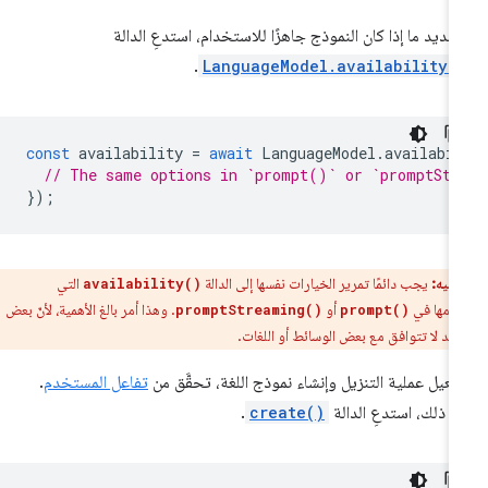
حديد ما إذا كان النموذج جاهزًا للاستخدام، استدعِ الدالة
.
LanguageModel.availability(
const
availability
=
await
LanguageModel
.
availabi
// The same options in `prompt()` or `promptStr
});
تنبيه:
يجب دائمًا تمرير الخيارات نفسها إلى الدالة
التي
availability()
دمها في
أو
. وهذا أمر بالغ الأهمية، لأنّ بعض
promptStreaming()
prompt()
ز قد لا تتوافق مع بعض الوسائط أو اللغات.
فعيل عملية التنزيل وإنشاء نموذج اللغة، تحقَّق من
تفاعل المستخدم
.
د ذلك، استدعِ الدالة
create()
.