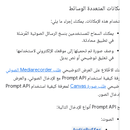
إمكانات المتعددة الوسائط
ستخدام هذه الإمكانات، يمكنك إجراء ما يلي:
يمكنك السماح للمستخدمين بنسخ الرسائل الصوتية المُرسَلة
في تطبيق محادثة.
وصف صورة تم تحميلها إلى موقعك الإلكتروني لاستخدامها
في تعليق توضيحي أو نص بديل
كنك الاطّلاع على العرض التوضيحي
طلب Mediarecorder الصوتي
لمعرفة كيفية استخدام Prompt API مع الإدخال الصوتي، والعرض
لتوضيحي
طلب صورة Canvas
لمعرفة كيفية استخدام Prompt API
 إدخال الصور.
Promp أنواع الإدخال التالية:
الصوت:
AudioBuffer