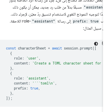
 بعض الحالات، قد تحتاج إلى ملء جزء من رسالة الرد الخاصة بدور
"assistant
مسبقًا بدلاً من طلب رد جديد. يمكن أن يكون ذلك
يدًا لتوجيه النموذج اللغوي لاستخدام تنسيق ردّ معيّن. لإجراء ذلك،
ضِف
prefix: true
إلى رسالة
"assistant"
-role اللاحقة.
ى سبيل المثال:
const
characterSheet
=
await
session
.
prompt
([
{
role
:
'user'
,
content
:
'Create a TOML character sheet for a
},
{
role
:
'assistant'
,
content
:
'```toml\n'
,
prefix
:
true
,
},
]);