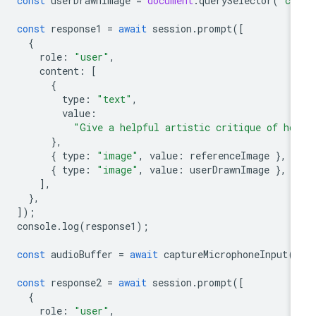
const
userDrawnImage
=
document
.
querySelector
(
"ca
const
response1
=
await
session
.
prompt
([
{
role
:
"user"
,
content
:
[
{
type
:
"text"
,
value
:
"Give a helpful artistic critique of ho
},
{
type
:
"image"
,
value
:
referenceImage
},
{
type
:
"image"
,
value
:
userDrawnImage
},
],
},
]);
console
.
log
(
response1
);
const
audioBuffer
=
await
captureMicrophoneInput
(
const
response2
=
await
session
.
prompt
([
{
role
:
"user"
,