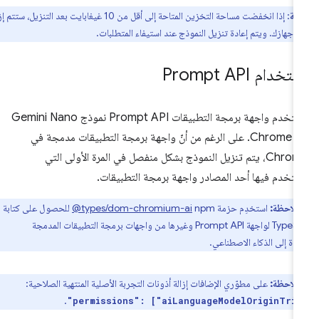
ظة
: إذا انخفضت مساحة التخزين المتاحة إلى أقل من 10 غيغابايت بعد التنزيل، ستتم إزالة
 جهازك. ويتم إعادة تنزيل النموذج عند استيفاء المتطلبات.
تخدام Prompt API
تستخدم واجهة برمجة التطبيقات Prompt API نموذج Gemini Nano
في Chrome. على الرغم من أنّ واجهة برمجة التطبيقات مدمجة في
Chrome، يتم تنزيل النموذج بشكل منفصل في المرة الأولى التي
تخدم فيها أحد المصادر واجهة برمجة التطبيقات.
ملاحظة:
استخدِم حزمة
‎@types/dom-chromium-ai
npm للحصول على كتابة
TypeScript لواجهة Prompt API وغيرها من واجهات برمجة التطبيقات المدمجة
ندة إلى الذكاء الاصطناعي.
ملاحظة:
على مطوّري الإضافات إزالة أذونات التجربة الأصلية المنتهية الصلاحية:
.
"permissions": ["aiLanguageModelOriginTri