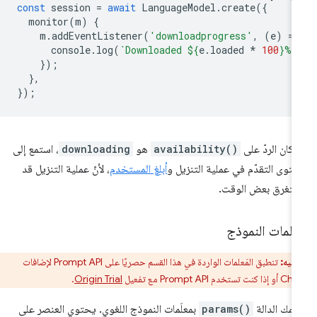
const
session
=
await
LanguageModel
.
create
({
monitor
(
m
)
{
m
.
addEventListener
(
'downloadprogress'
,
(
e
)
=
>
console
.
log
(
`Downloaded 
${
e
.
loaded
*
100
}
%`
});
},
});
ا كان الردّ على
availability()
هو
downloading
، استمع إلى
توى التقدّم في عملية التنزيل و
أبلِغ المستخدم
، لأنّ عملية التنزيل قد
تغرق بعض الوقت.
علمات النموذج
تنبيه:
تنطبق المَعلمات الواردة في هذا القسم حصريًا على Prompt API لإضافات
خدم Prompt API مع تفعيل
Origin Trial
.
علمك الدالة
params()
بمعلَمات النموذج اللغوي. يحتوي العنصر على