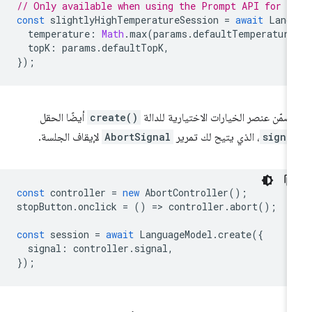
// Only available when using the Prompt API for C
const
slightlyHighTemperatureSession
=
await
Lang
temperature
:
Math
.
max
(
params
.
defaultTemperature
topK
:
params
.
defaultTopK
,
});
ضمّن عنصر الخيارات الاختيارية للدالة
create()
أيضًا الحقل
signa
، الذي يتيح لك تمرير
AbortSignal
لإيقاف الجلسة.
const
controller
=
new
AbortController
();
stopButton
.
onclick
=
()
=
>
controller
.
abort
();
const
session
=
await
LanguageModel
.
create
({
signal
:
controller
.
signal
,
});