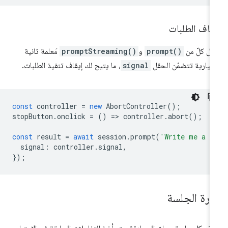
قاف الطلبات
بل كلّ من
prompt()
و
promptStreaming()
مَعلمة ثانية
تيارية تتضمّن الحقل
signal
، ما يتيح لك إيقاف تنفيذ الطلبات.
const
controller
=
new
AbortController
();
stopButton
.
onclick
=
()
=
>
controller
.
abort
();
const
result
=
await
session
.
prompt
(
'Write me a p
signal
:
controller
.
signal
,
});
دارة الجلسة