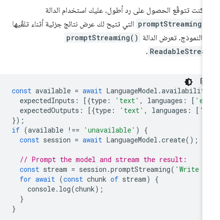
ا كنت تتوقّع الحصول على رد أطول، عليك استخدام الدالة
promptStreaming(
التي تتيح لك عرض نتائج جزئية أثناء تلقّيها
 النموذج. تعرض الدالة
promptStreaming()
.
ReadableStrea
const
available
=
await
LanguageModel
.
availabilit
expectedInputs
:
[{
type
:
'text'
,
languages
:
[
'en
expectedOutputs
:
[{
type
:
'text'
,
languages
:
[
'e
});
if
(
available
!==
'unavailable'
)
{
const
session
=
await
LanguageModel
.
create
();
// Prompt the model and stream the result:
const
stream
=
session
.
promptStreaming
(
'Write m
for
await
(
const
chunk
of
stream
)
{
console
.
log
(
chunk
);
}
}