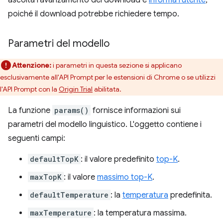
ascolta l'avanzamento del download e
informa l'utente
,
poiché il download potrebbe richiedere tempo.
Parametri del modello
Attenzione:
i parametri in questa sezione si applicano
esclusivamente all'API Prompt per le estensioni di Chrome o se utilizzi
l'API Prompt con la
Origin Trial
abilitata.
La funzione
params()
fornisce informazioni sui
parametri del modello linguistico. L'oggetto contiene i
seguenti campi:
defaultTopK
: il valore predefinito
top-K
.
maxTopK
: il valore
massimo top-K
.
defaultTemperature
: la
temperatura
predefinita.
maxTemperature
: la temperatura massima.