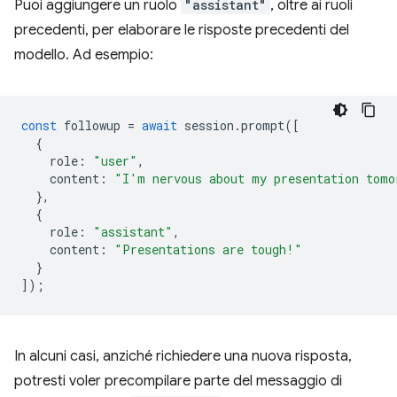
Puoi aggiungere un ruolo
"assistant"
, oltre ai ruoli
precedenti, per elaborare le risposte precedenti del
modello. Ad esempio:
const
followup
=
await
session
.
prompt
([
{
role
:
"user"
,
content
:
"I'm nervous about my presentation tomo
},
{
role
:
"assistant"
,
content
:
"Presentations are tough!"
}
]);
In alcuni casi, anziché richiedere una nuova risposta,
potresti voler precompilare parte del messaggio di