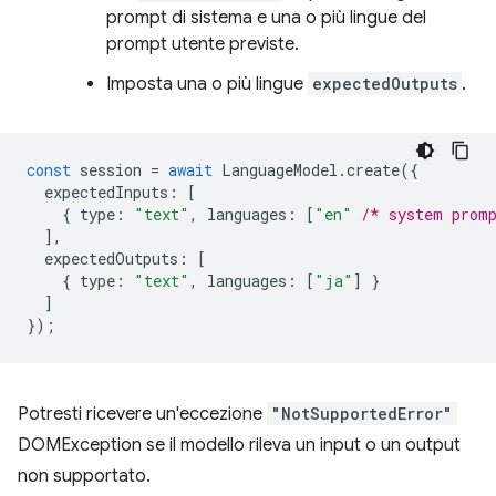
prompt di sistema e una o più lingue del
prompt utente previste.
Imposta una o più lingue
expectedOutputs
.
const
session
=
await
LanguageModel
.
create
({
expectedInputs
:
[
{
type
:
"text"
,
languages
:
[
"en"
/* system prom
],
expectedOutputs
:
[
{
type
:
"text"
,
languages
:
[
"ja"
]
}
]
});
Potresti ricevere un'eccezione
"NotSupportedError"
DOMException se il modello rileva un input o un output
non supportato.