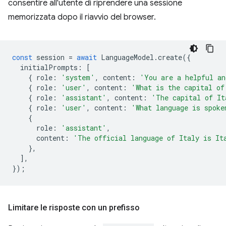
consentire all'utente di riprendere una sessione
memorizzata dopo il riavvio del browser.
const
session
=
await
LanguageModel
.
create
({
initialPrompts
:
[
{
role
:
'system'
,
content
:
'You are a helpful an
{
role
:
'user'
,
content
:
'What is the capital of
{
role
:
'assistant'
,
content
:
'The capital of It
{
role
:
'user'
,
content
:
'What language is spoke
{
role
:
'assistant'
,
content
:
'The official language of Italy is It
},
],
});
Limitare le risposte con un prefisso