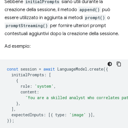
Sebbene
initialPrompts
siano utili durante la
creazione della sessione, il metodo
append()
può
essere utilizzato in aggiunta ai metodi
prompt()
o
promptStreaming()
per fornire ulteriori prompt
contestuali aggiuntivi dopo la creazione della sessione.
Ad esempio:
const
session
=
await
LanguageModel
.
create
({
initialPrompts
:
[
{
role
:
'system'
,
content
:
'You are a skilled analyst who correlates pa
},
],
expectedInputs
:
[{
type
:
'image'
}],
});