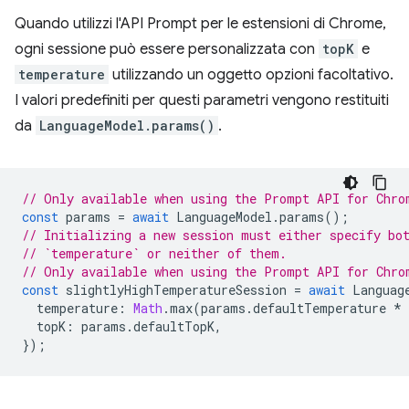
Quando utilizzi l'API Prompt per le estensioni di Chrome,
ogni sessione può essere personalizzata con
topK
e
temperature
utilizzando un oggetto opzioni facoltativo.
I valori predefiniti per questi parametri vengono restituiti
da
LanguageModel.params()
.
// Only available when using the Prompt API for Chro
const
params
=
await
LanguageModel
.
params
();
// Initializing a new session must either specify bo
// `temperature` or neither of them.
// Only available when using the Prompt API for Chro
const
slightlyHighTemperatureSession
=
await
Languag
temperature
:
Math
.
max
(
params
.
defaultTemperature
*
topK
:
params
.
defaultTopK
,
});