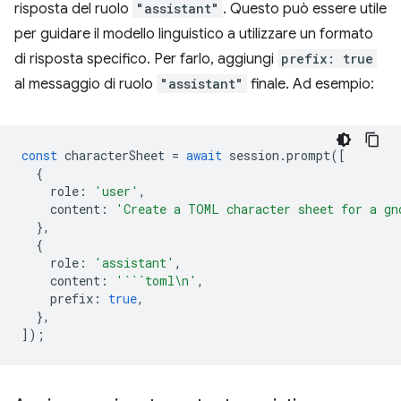
risposta del ruolo
"assistant"
. Questo può essere utile
per guidare il modello linguistico a utilizzare un formato
di risposta specifico. Per farlo, aggiungi
prefix: true
al messaggio di ruolo
"assistant"
finale. Ad esempio:
const
characterSheet
=
await
session
.
prompt
([
{
role
:
'user'
,
content
:
'Create a TOML character sheet for a gn
},
{
role
:
'assistant'
,
content
:
'```toml\n'
,
prefix
:
true
,
},
]);