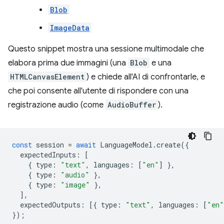
Blob
ImageData
Questo snippet mostra una sessione multimodale che
elabora prima due immagini (una
Blob
e una
HTMLCanvasElement
) e chiede all'AI di confrontarle, e
che poi consente all'utente di rispondere con una
registrazione audio (come
AudioBuffer
).
const
session
=
await
LanguageModel
.
create
({
expectedInputs
:
[
{
type
:
"text"
,
languages
:
[
"en"
]
},
{
type
:
"audio"
},
{
type
:
"image"
},
],
expectedOutputs
:
[{
type
:
"text"
,
languages
:
[
"en"
});