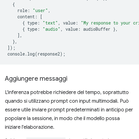
{
role
:
"user"
,
content
:
[
{
type
:
"text"
,
value
:
"My response to your cr
{
type
:
"audio"
,
value
:
audioBuffer
},
],
},
]);
console
.
log
(
response2
);
Aggiungere messaggi
L'inferenza potrebbe richiedere del tempo, soprattutto
quando si utilizzano prompt con input multimodali. Può
essere utile inviare prompt predeterminati in anticipo per
popolare la sessione, in modo che il modello possa
iniziare l'elaborazione.