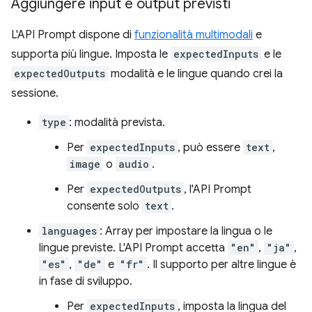
Aggiungere input e output previsti
L'API Prompt dispone di
funzionalità multimodali
e
supporta più lingue. Imposta le
expectedInputs
e le
expectedOutputs
modalità e le lingue quando crei la
sessione.
type
: modalità prevista.
Per
expectedInputs
, può essere
text
,
image
o
audio
.
Per
expectedOutputs
, l'API Prompt
consente solo
text
.
languages
: Array per impostare la lingua o le
lingue previste. L'API Prompt accetta
"en"
,
"ja"
,
"es"
,
"de"
e
"fr"
. Il supporto per altre lingue è
in fase di sviluppo.
Per
expectedInputs
, imposta la lingua del