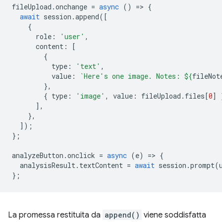
fileUpload
.
onchange
=
async
()
=
>
{
await
session
.
append
([
{
role
:
'user'
,
content
:
[
{
type
:
'text'
,
value
:
`Here's one image. Notes: 
${
fileNot
},
{
type
:
'image'
,
value
:
fileUpload
.
files
[
0
]
],
},
]);
};
analyzeButton
.
onclick
=
async
(
e
)
=
>
{
analysisResult
.
textContent
=
await
session
.
prompt
(
};
La promessa restituita da
append()
viene soddisfatta