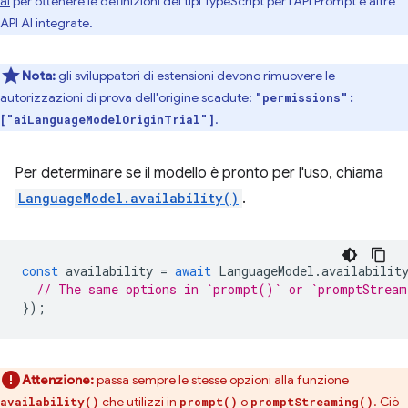
ai
per ottenere le definizioni dei tipi TypeScript per l'API Prompt e altre
API AI integrate.
Nota:
gli sviluppatori di estensioni devono rimuovere le
autorizzazioni di prova dell'origine scadute:
"permissions":
.
["aiLanguageModelOriginTrial"]
Per determinare se il modello è pronto per l'uso, chiama
LanguageModel.availability()
.
const
availability
=
await
LanguageModel
.
availabilit
// The same options in `prompt()` or `promptStrea
});
Attenzione:
passa sempre le stesse opzioni alla funzione
che utilizzi in
o
. Ciò
availability()
prompt()
promptStreaming()