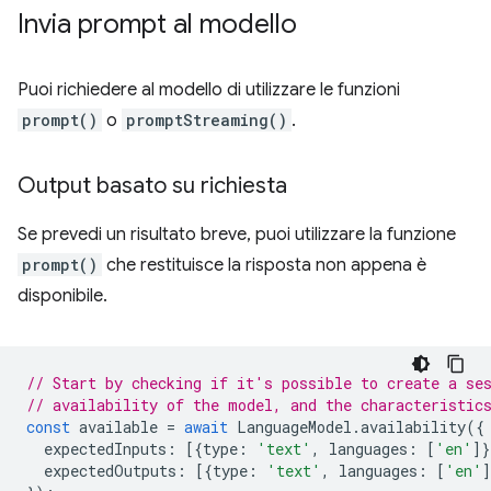
Invia prompt al modello
Puoi richiedere al modello di utilizzare le funzioni
prompt()
o
promptStreaming()
.
Output basato su richiesta
Se prevedi un risultato breve, puoi utilizzare la funzione
prompt()
che restituisce la risposta non appena è
disponibile.
// Start by checking if it's possible to create a se
// availability of the model, and the characteristic
const
available
=
await
LanguageModel
.
availability
({
expectedInputs
:
[{
type
:
'text'
,
languages
:
[
'en'
]}
expectedOutputs
:
[{
type
:
'text'
,
languages
:
[
'en'
]