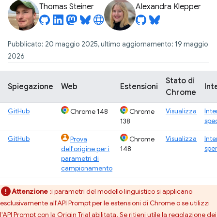
Thomas Steiner
Alexandra Klepper
Pubblicato: 20 maggio 2025, ultimo aggiornamento: 19 maggio
2026
Stato di
Spiegazione
Web
Estensioni
Int
Chrome
GitHub
Visualizza
Inte
Chrome 148
Chrome
spe
138
GitHub
Visualizza
Inte
Prova
Chrome
spe
dell'origine per i
148
parametri di
campionamento
Attenzione
:i parametri del modello linguistico si applicano
esclusivamente all'API Prompt per le estensioni di Chrome o se utilizzi
l'API Prompt con la
Origin Trial
abilitata. Se ritieni utile la regolazione dei