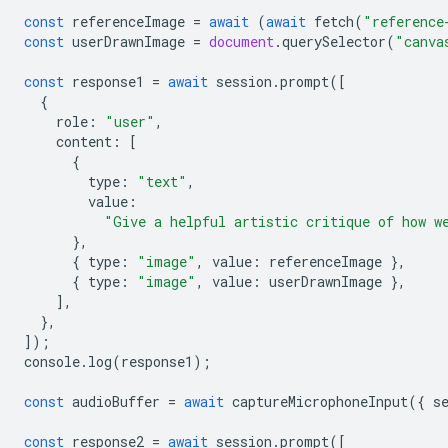
const
referenceImage
=
await
(
await
fetch
(
"reference
const
userDrawnImage
=
document
.
querySelector
(
"canva
const
response1
=
await
session
.
prompt
([
{
role
:
"user"
,
content
:
[
{
type
:
"text"
,
value
:
"Give a helpful artistic critique of how w
},
{
type
:
"image"
,
value
:
referenceImage
},
{
type
:
"image"
,
value
:
userDrawnImage
},
],
},
]);
console
.
log
(
response1
);
const
audioBuffer
=
await
captureMicrophoneInput
({
s
const
response2
=
await
session
.
prompt
([