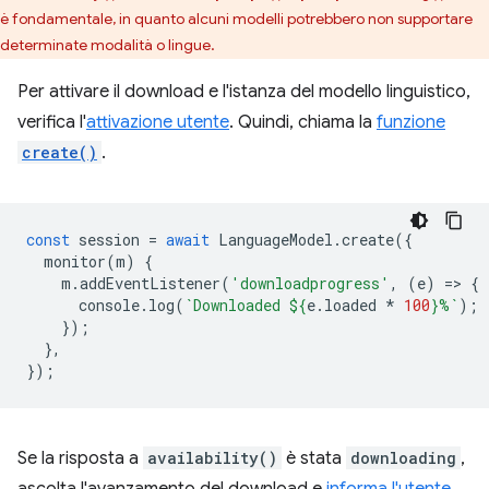
è fondamentale, in quanto alcuni modelli potrebbero non supportare
determinate modalità o lingue.
Per attivare il download e l'istanza del modello linguistico,
verifica l'
attivazione utente
. Quindi, chiama la
funzione
create()
.
const
session
=
await
LanguageModel
.
create
({
monitor
(
m
)
{
m
.
addEventListener
(
'downloadprogress'
,
(
e
)
=
>
{
console
.
log
(
`Downloaded 
${
e
.
loaded
*
100
}
%`
);
});
},
});
Se la risposta a
availability()
è stata
downloading
,