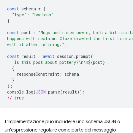
const
schema
=
{
"type"
:
"boolean"
};
const
post
=
"Mugs and ramen bowls, both a bit small
happens with reclaim. Glaze crawled the first time a
with it after refiring."
;
const
result
=
await
session
.
prompt
(
`Is this post about pottery?\n\n
${
post
}
`
,
{
responseConstraint
:
schema
,
}
);
console
.
log
(
JSON
.
parse
(
result
));
// true
L'implementazione può includere uno schema JSON o
un'espressione regolare come parte del messaggio