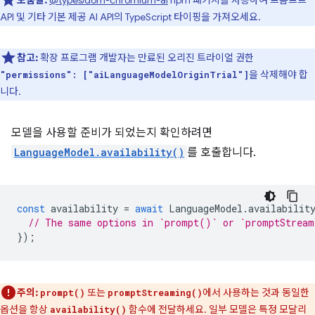
도움말:
@types/dom-chromium-ai
npm 패키지를 사용하여 프롬프트
API 및 기타 기본 제공 AI API의 TypeScript 타이핑을 가져오세요.
참고:
확장 프로그램 개발자는 만료된 오리진 트라이얼 권한
을 삭제해야 합
"permissions": ["aiLanguageModelOriginTrial"]
니다.
모델을 사용할 준비가 되었는지 확인하려면
LanguageModel.availability()
를 호출합니다.
const
availability
=
await
LanguageModel
.
availabilit
// The same options in `prompt()` or `promptStrea
});
주의:
또는
에서 사용하는 것과 동일한
prompt()
promptStreaming()
옵션을 항상
함수에 전달하세요. 일부 모델은 특정 모달리
availability()