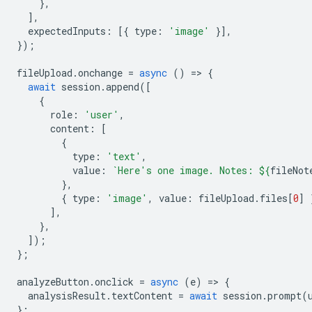
},
],
expectedInputs
:
[{
type
:
'image'
}],
});
fileUpload
.
onchange
=
async
()
=
>
{
await
session
.
append
([
{
role
:
'user'
,
content
:
[
{
type
:
'text'
,
value
:
`Here's one image. Notes: 
${
fileNot
},
{
type
:
'image'
,
value
:
fileUpload
.
files
[
0
]
],
},
]);
};
analyzeButton
.
onclick
=
async
(
e
)
=
>
{
analysisResult
.
textContent
=
await
session
.
prompt
(
};