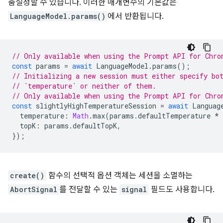
춤설정할 수 있습니다. 이러한 매개변수의 기본값은
LanguageModel.params()
에서 반환됩니다.
// Only available when using the Prompt API for Chro
const
params
=
await
LanguageModel
.
params
();
// Initializing a new session must either specify bo
// `temperature` or neither of them.
// Only available when using the Prompt API for Chro
const
slightlyHighTemperatureSession
=
await
Languag
temperature
:
Math
.
max
(
params
.
defaultTemperature
*
topK
:
params
.
defaultTopK
,
});
create()
함수의 선택적 옵션 객체는 세션을 소멸하는
AbortSignal
를 전달할 수 있는
signal
필드도 사용합니다.