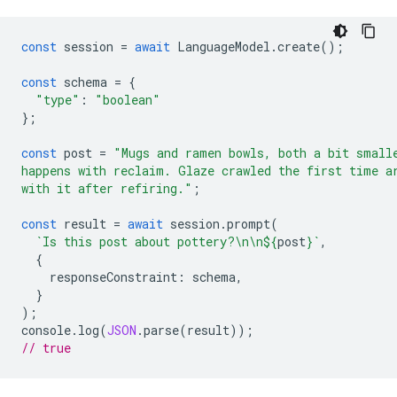
const
session
=
await
LanguageModel
.
create
();
const
schema
=
{
"type"
:
"boolean"
};
const
post
=
"Mugs and ramen bowls, both a bit small
happens with reclaim. Glaze crawled the first time a
with it after refiring."
;
const
result
=
await
session
.
prompt
(
`Is this post about pottery?\n\n
${
post
}
`
,
{
responseConstraint
:
schema
,
}
);
console
.
log
(
JSON
.
parse
(
result
));
// true