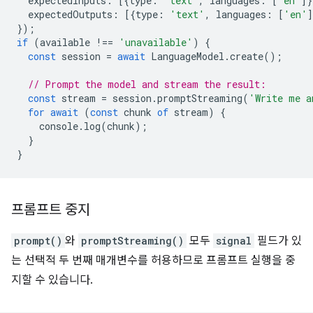
expectedInputs
:
[{
type
:
'text'
,
languages
:
[
'en'
]}
expectedOutputs
:
[{
type
:
'text'
,
languages
:
[
'en'
]
});
if
(
available
!==
'unavailable'
)
{
const
session
=
await
LanguageModel
.
create
();
// Prompt the model and stream the result:
const
stream
=
session
.
promptStreaming
(
'Write me a
for
await
(
const
chunk
of
stream
)
{
console
.
log
(
chunk
);
}
}
프롬프트 중지
prompt()
와
promptStreaming()
모두
signal
필드가 있
는 선택적 두 번째 매개변수를 허용하므로 프롬프트 실행을 중
지할 수 있습니다.