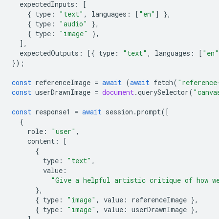
expectedInputs
:
[
{
type
:
"text"
,
languages
:
[
"en"
]
},
{
type
:
"audio"
},
{
type
:
"image"
},
],
expectedOutputs
:
[{
type
:
"text"
,
languages
:
[
"en"
});
const
referenceImage
=
await
(
await
fetch
(
"reference
const
userDrawnImage
=
document
.
querySelector
(
"canva
const
response1
=
await
session
.
prompt
([
{
role
:
"user"
,
content
:
[
{
type
:
"text"
,
value
:
"Give a helpful artistic critique of how w
},
{
type
:
"image"
,
value
:
referenceImage
},
{
type
:
"image"
,
value
:
userDrawnImage
},