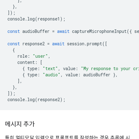
],
},
]);
console
.
log
(
response1
);
const
audioBuffer
=
await
captureMicrophoneInput
({
s
const
response2
=
await
session
.
prompt
([
{
role
:
"user"
,
content
:
[
{
type
:
"text"
,
value
:
"My response to your cr
{
type
:
"audio"
,
value
:
audioBuffer
},
],
},
]);
console
.
log
(
response2
);
메시지 추가
특히 멀티모달 입력으로 프롬프트를 작성하는 경우 추론에 시