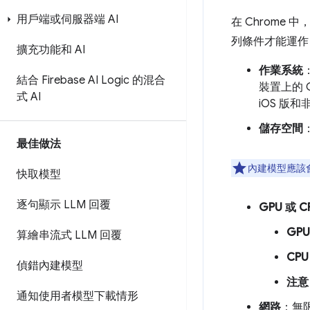
用戶端或伺服器端 AI
在 Chrome 中
列條件才能運作
擴充功能和 AI
作業系統
：
結合 Firebase AI Logic 的混合
裝置上的 Ch
式 AI
iOS 版和非
儲存空間
最佳做法
內建模型應該
快取模型
逐句顯示 LLM 回覆
GPU 或 C
GPU
算繪串流式 LLM 回覆
CPU
偵錯內建模型
注意
通知使用者模型下載情形
網路
：無