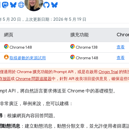
 5 月 20 日，上次更新日期：2026 年 5 月 19 日
網頁
擴充功能
Chr
查看
Chrome 148
Chrome 138
查看
取樣參數的來源試用
Chrome 148
用於 Chrome 擴充功能的 Prompt API，或是在啟用
Origin Trial
的情況
b 存放區
或
Chrome 問題追蹤器
中，針對 API 改良項目提供意見，確保
mpt API，將自然語言要求傳送至 Chrome 中的基礎模型。
用途非常廣泛，舉例來說，您可以建構：
尋
：根據網頁內容回答問題。
聞動態消息
：建立動態消息，動態分類文章，並允許使用者篩選