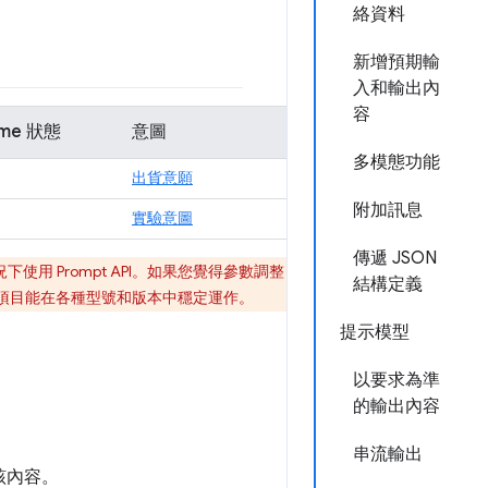
絡資料
新增預期輸
入和輸出內
容
ome 狀態
意圖
多模態功能
出貨意願
附加訊息
實驗意圖
傳遞 JSON
下使用 Prompt API。如果您覺得參數調整
結構定義
這些項目能在各種型號和版本中穩定運作。
提示模型
以要求為準
的輸出內容
串流輸出
該內容。