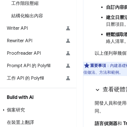
工作階段壓縮
自訂內容
結構化輸出內容
建立日曆
日曆項目
Writer API
輕鬆擷取
Rewriter API
絡人清單
Proofreader API
以上僅列舉幾個
Prompt API 的 Polyfill
重要事項
：內建基礎模
佳做法、方法和範例。
工作 API 的 Polyfill
查看硬體
Build with AI
開發人員和使用者
個案研究
同。
在裝置上翻譯
語言偵測器
和
T