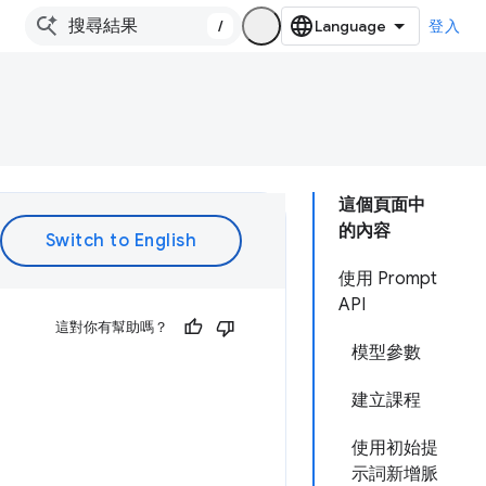
/
登入
這個頁面中
的內容
使用 Prompt
API
這對你有幫助嗎？
模型參數
建立課程
使用初始提
示詞新增脈