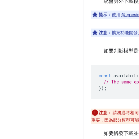
統會另外下載模
提示：
使用
@types/
注意：
擴充功能開發
如要判斷模型是
const
availabili
// The same o
});
注意：
請務必將相同
重要，因為部分模型可能
如要觸發下載並