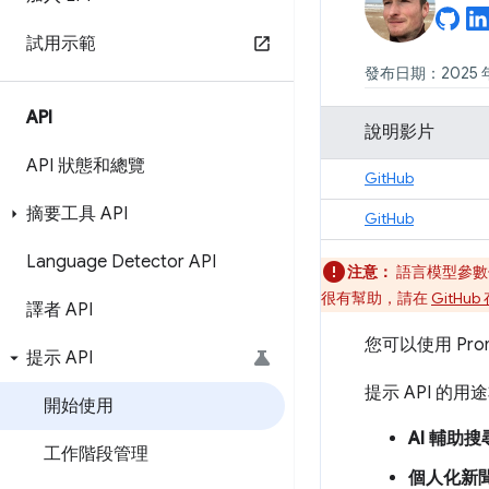
試用示範
發布日期：2025 年
API
說明影片
API 狀態和總覽
GitHub
摘要工具 API
GitHub
Language Detector API
注意：
語言模型參數僅適
很有幫助，請在
GitHu
譯者 API
您可以使用 Pro
提示 API
提示 API 的
開始使用
AI 輔助搜
工作階段管理
個人化新