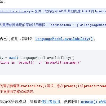
型。
dom-chromium-ai
npm 套件，取得提示 API 和其他內建 AI API 的 TypeSc
人員應移除過期的原始試用權限：
"permissions": ["aiLanguageMod
否已可使用，請呼叫
LanguageModel.availability()
。
ty
=
await
LanguageModel
.
availability
({
ptions in `prompt()` or `promptStreaming()`
的選項傳遞至
函式，您在
或
availability()
prompt()
promptStrea
不支援特定模式或語言。
例項化語言模型，請檢查
使用者啟用
。然後呼叫
create()
函