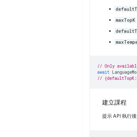
default
maxTopK
default
maxTemp
// Only availabl
await
LanguageMo
// {defaultTopK
建立課程
提示 API 執