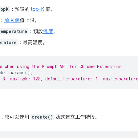
TopK
：預設的
top-K
值。
：
前 K 個
值上限。
Temperature
：預設
溫度
。
erature
：最高溫度。
e when using the Prompt API for Chrome Extensions.
del
.
params
();
: 3, maxTopK: 128, defaultTemperature: 1, maxTemperatur
行後，您可以使用
create()
函式建立工作階段。