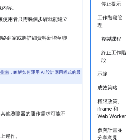
停止提示
藏內容。
工作階段管
，讓使用者只需幾個步驟就能建立
理
聯絡商家或將詳細資料新增至聯
複製課程
終止工作階
段
I 指南
，瞭解如何運用 AI 設計應用程式的最
示範
成效策略
權限政策、
iframe 和
定。其他瀏覽器的運作需求可能不
Web Worker
參與計畫並
置上運作。
分享意見