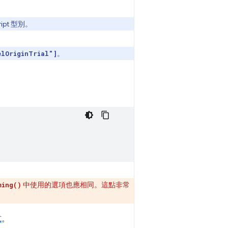
ript 型別。
。
elOriginTrial"]
中使用的選項也應相同。這點非常
ming()
式
。