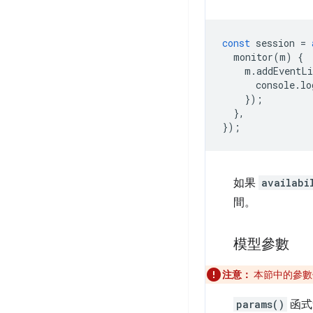
const
session
=
monitor
(
m
)
{
m
.
addEventLi
console
.
lo
});
},
});
如果
availabi
間。
模型參數
注意：
本節中的參數僅適
params()
函式