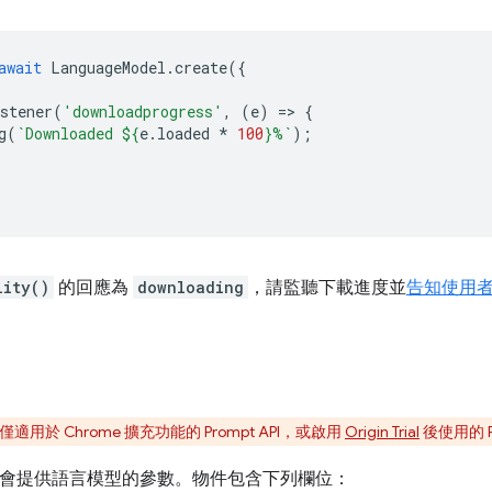
await
LanguageModel
.
create
({
stener
(
'downloadprogress'
,
(
e
)
=
>
{
g
(
`Downloaded 
${
e
.
loaded
*
100
}
%`
);
lity()
的回應為
downloading
，請監聽下載進度並
告知使用
用於 Chrome 擴充功能的 Prompt API，或啟用
Origin Trial
後使用的 Pr
會提供語言模型的參數。物件包含下列欄位：