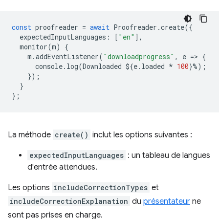
const
proofreader
=
await
Proofreader
.
create
({
expectedInputLanguages
:
[
"en"
],
monitor
(
m
)
{
m
.
addEventListener
(
"downloadprogress"
,
e
=
>
{
console
.
log
(
Downloaded
$
{
e
.
loaded
*
100
}
%
);
});
}
};
La méthode
create()
inclut les options suivantes :
expectedInputLanguages
: un tableau de langues
d'entrée attendues.
Les options
includeCorrectionTypes
et
includeCorrectionExplanation
du
présentateur
ne
sont pas prises en charge.