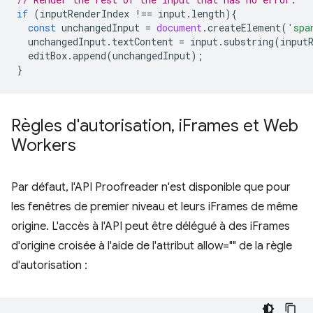
if
(
inputRenderIndex
!==
input
.
length
){
const
unchangedInput
=
document
.
createElement
(
'spa
unchangedInput
.
textContent
=
input
.
substring
(
input
editBox
.
append
(
unchangedInput
);
}
Règles d'autorisation
,
i
Frames et Web
Workers
Par défaut, l'API Proofreader n'est disponible que pour
les fenêtres de premier niveau et leurs iFrames de même
origine. L'accès à l'API peut être délégué à des iFrames
d'origine croisée à l'aide de l'attribut allow="" de la règle
d'autorisation :