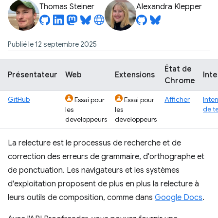
Thomas Steiner
Alexandra Klepper
Publié le 12 septembre 2025
État de
Présentateur
Web
Extensions
Inte
Chrome
GitHub
Afficher
Inte
Essai pour
Essai pour
de t
les
les
développeurs
développeurs
La relecture est le processus de recherche et de
correction des erreurs de grammaire, d'orthographe et
de ponctuation. Les navigateurs et les systèmes
d'exploitation proposent de plus en plus la relecture à
leurs outils de composition, comme dans
Google Docs
.