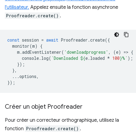
l'utilisateur.
Appelez ensuite la fonction asynchrone
Proofreader.create()
.
const
session
=
await
Proofreader
.
create
({
monitor
(
m
)
{
m
.
addEventListener
(
'downloadprogress'
,
(
e
)
=
>
{
console
.
log
(
`Downloaded 
${
e
.
loaded
*
100
}
%`
);
});
},
...
options
,
});
Créer un objet Proofreader
Pour créer un correcteur orthographique, utilisez la
fonction
Proofreader.create()
.