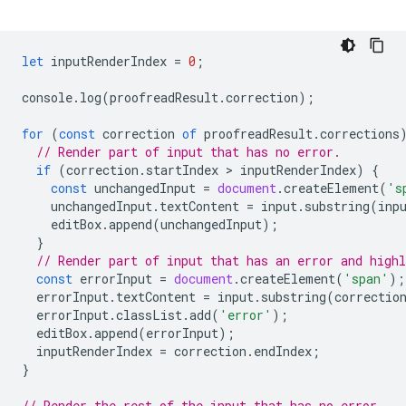
let
inputRenderIndex
=
0
;
console
.
log
(
proofreadResult
.
correction
);
for
(
const
correction
of
proofreadResult
.
corrections
// Render part of input that has no error.
if
(
correction
.
startIndex
 > 
inputRenderIndex
)
{
const
unchangedInput
=
document
.
createElement
(
's
unchangedInput
.
textContent
=
input
.
substring
(
inp
editBox
.
append
(
unchangedInput
);
}
// Render part of input that has an error and highl
const
errorInput
=
document
.
createElement
(
'span'
);
errorInput
.
textContent
=
input
.
substring
(
correctio
errorInput
.
classList
.
add
(
'error'
);
editBox
.
append
(
errorInput
);
inputRenderIndex
=
correction
.
endIndex
;
}
// Render the rest of the input that has no error.