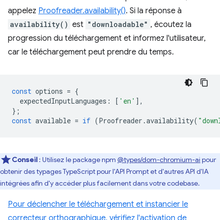
appelez
Proofreader.availability()
. Si la réponse à
availability()
est
"downloadable"
, écoutez la
progression du téléchargement et informez l'utilisateur,
car le téléchargement peut prendre du temps.
const
options
=
{
expectedInputLanguages
:
[
'en'
],
};
const
available
=
if
(
Proofreader
.
availability
(
"down
Conseil
: Utilisez le package npm
@types/dom-chromium-ai
pour
obtenir des typages TypeScript pour l'API Prompt et d'autres API d'IA
intégrées afin d'y accéder plus facilement dans votre codebase.
Pour déclencher le téléchargement et instancier le
correcteur orthographique, vérifiez l'activation de