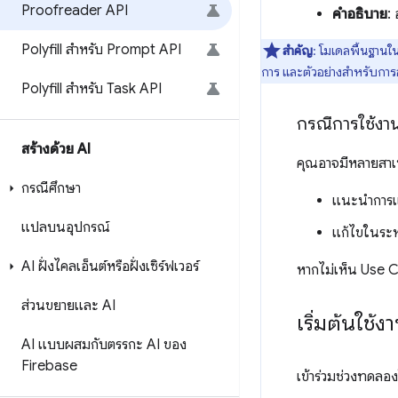
Proofreader API
คำอธิบาย
:
Polyfill สำหรับ Prompt API
สำคัญ
: โมเดลพื้นฐานใน
การ และตัวอย่างสำหรับกา
Polyfill สำหรับ Task API
กรณีการใช้งา
สร้างด้วย AI
คุณอาจมีหลายสาเห
กรณีศึกษา
แนะนำการแก
แปลบนอุปกรณ์
แก้ไขในระห
AI ฝั่งไคลเอ็นต์หรือฝั่งเซิร์ฟเวอร์
หากไม่เห็น Use C
ส่วนขยายและ AI
เริ่มต้นใช้ง
AI แบบผสมกับตรรกะ AI ของ
Firebase
เข้าร่วมช่วงทดล