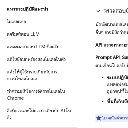
แนวทางปฏิบัติแนะนำ
ตรวจสอบข้
โมเดลแคช
นักพัฒนาแอปและผู้
อื่นๆ อาจมีข้อกำ
สตรีมคำตอบ LLM
API ตรวจหาภาษ
แสดงผลคำตอบ LLM ที่สตรีม
Prompt API
,
Su
แก้ไขข้อบกพร่องของโมเดลในตัว
ตามเงื่อนไขต่อไปนี
แจ้งให้ผู้ใช้ทราบเกี่ยวกับการ
ระบบปฏิบั
ดาวน์โหลดโมเดล
แพลตฟอร์ม 
ทำความเข้าใจการจัดการโมเดลใน
อุปกรณ์ที่ไ
Chrome
พื้นที่เก็บข
สิ่งที่ควรและไม่ควรทำเกี่ยวกับ AI ใน
ตัว
โมเดลในตัวควรม