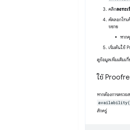
คลิก
ลงทะเ
คัดลอกโทเค็
ขยาย
หากค
เริ่มต้นใช
ดูข้อมูลเพิ่มเติมเกี่
ใช้ Proofr
หากต้องการตรวจสอ
availability
สักครู่