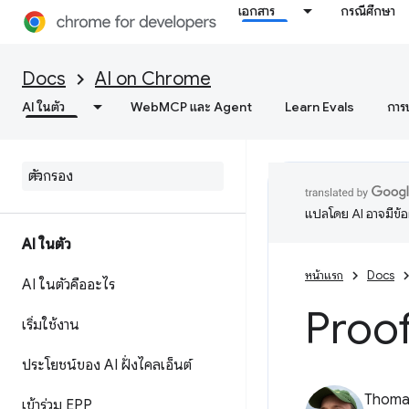
เอกสาร
กรณีศึกษา
Docs
AI on Chrome
AI ในตัว
WebMCP และ Agent
Learn Evals
การ
แปลโดย AI อาจมีข้
AI ในตัว
หน้าแรก
Docs
AI ในตัวคืออะไร
Proo
เริ่มใช้งาน
ประโยชน์ของ AI ฝั่งไคลเอ็นต์
Thomas
เข้าร่วม EPP