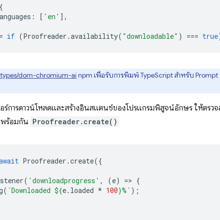
{
anguages
:
[
'en'
],
=
if
(
Proofreader
.
availability
(
"downloadable"
)
===
true
types/dom-chromium-ai
npm เพื่อรับการพิมพ์ TypeScript สำหรับ Prompt API แล
กอร์การดาวน์โหลดและสร้างอินสแตนซ์ของโปรแกรมพิสูจน์อักษร ให้ตรว
ม่พร้อมกัน
Proofreader.create()
await
Proofreader
.
create
({
stener
(
'downloadprogress'
,
(
e
)
=
>
{
g
(
`Downloaded 
${
e
.
loaded
*
100
}
%`
);