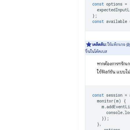
const
options
=
expectedInputL
};
const
available
เคล็ดลับ:
ใช้แพ็กเกจ
@
ขึ้นในโค้ดเบส
หากต้องการทริกเ
ใช้ฟังก์ชัน แบบไ
const
session
=
monitor
(
m
)
{
m
.
addEventLi
console
.
lo
});
},
...
options
,