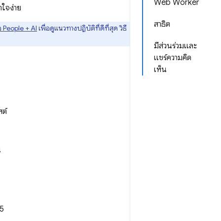
Web Worker
าใจง่าย
สาธิต
ือ People + AI
เพื่อดูแนวทางปฏิบัติที่ดีที่สุด วิธี
มีส่วนร่วมและ
แชร์ความคิด
เห็น
ต์
น
45