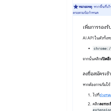
หมายเหตุ
: หากพื้นที่
ตรงตามข้อกำหนด
เพิ่มการรองรั
AI API ในตัวทั้
chrome:
จากนั้นคลิก
เปิดอี
ลงชื่อสมัครเข
หากต้องการเริ่มใ
ไปที่
ช่วงทด
คลิก
ลงทะเ
extensio