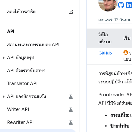
ลองใช้การสาธิต
เผยแพร่: 12 กันยา
API
วิดีโอ
เว็บ
อธิบาย
สถานะและภาพรวมของ API
GitHub
ช
API ข้อมูลสรุป
แอป
API ตัวตรวจจับภาษา
การพิสูจน์อักษร
ระบบปฏิบัติการได้
Translator API
Proofreader API
API ของข้อความแจ้ง
API นี้มีฟังก์ชันต่
Writer API
การแก้ไข
: 
Rewriter API
ป้ายกำกับ
: