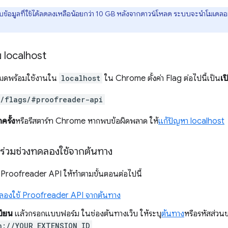
เก็บข้อมูลที่ใช้ได้ลดลงเหลือน้อยกว่า 10 GB หลังจากดาวน์โหลด ระบบจะนำโมเดล
บ localhost
งหมดพร้อมใช้งานใน
localhost
ใน Chrome ตั้งค่า Flag ต่อไปนี้เป็น
เป
//flags/#proofreader-api
กครั้ง
หรือรีสตาร์ท Chrome หากพบข้อผิดพลาด ให้
แก้ปัญหา localhost
้าร่วมช่วงทดลองใช้จากต้นทาง
ช้ Proofreader API ให้ทำตามขั้นตอนต่อไปนี้
ลองใช้ Proofreader API จากต้นทาง
บียน
แล้วกรอกแบบฟอร์ม ในช่องต้นทางเว็บ ให้ระบุ
ต้นทาง
หรือรหัสส่ว
n://YOUR_EXTENSION_ID