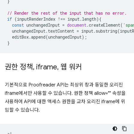
}
// Render the rest of the input that has no error.
if
(
inputRenderIndex
!==
input
.
length
){
const
unchangedInput
=
document
.
createElement
(
'spa
unchangedInput
.
textContent
=
input
.
substring
(
input
editBox
.
append
(
unchangedInput
);
}
권한 정책
,
iframe
,
웹 워커
기본적으로 Proofreader API는 최상위 창과 동일한 오리진
iframe에서만 사용할 수 있습니다. 권한 정책 allow="" 속성을
사용하여 API에 대한 액세스 권한을 교차 오리진 iframe에 위
임할 수 있습니다.
<!--
