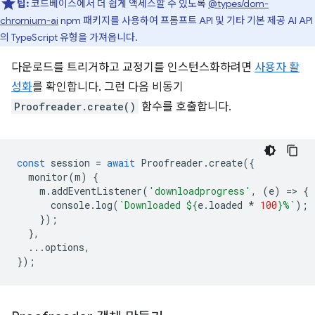
팁:
코드베이스에서 더 쉽게 액세스할 수 있도록
@types/dom-
chromium-ai
npm 패키지를 사용하여 프롬프트 API 및 기타 기본 제공 AI API
의 TypeScript 유형을 가져옵니다.
다운로드를 트리거하고 교정기를 인스턴스화하려면
사용자 활
성화
를 확인합니다. 그런 다음 비동기
Proofreader.create()
함수를 호출합니다.
const
session
=
await
Proofreader
.
create
({
monitor
(
m
)
{
m
.
addEventListener
(
'downloadprogress'
,
(
e
)
=
>
{
console
.
log
(
`Downloaded 
${
e
.
loaded
*
100
}
%`
);
});
},
...
options
,
});