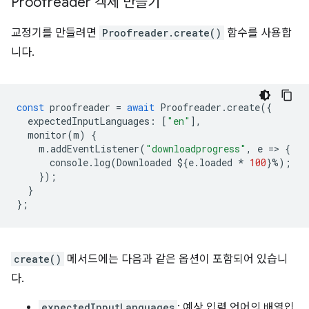
Proofreader 객체 만들기
교정기를 만들려면
Proofreader.create()
함수를 사용합
니다.
const
proofreader
=
await
Proofreader
.
create
({
expectedInputLanguages
:
[
"en"
],
monitor
(
m
)
{
m
.
addEventListener
(
"downloadprogress"
,
e
=
>
{
console
.
log
(
Downloaded
$
{
e
.
loaded
*
100
}
%
);
});
}
};
create()
메서드에는 다음과 같은 옵션이 포함되어 있습니
다.
expectedInputLanguages
: 예상 입력 언어의 배열입