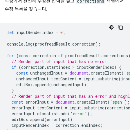
속성에서 완전히 수정된 입력을 찾고
corrections
배열에서
수정 목록을 찾습니다.
let
inputRenderIndex
=
0
;
console
.
log
(
proofreadResult
.
correction
);
for
(
const
correction
of
proofreadResult
.
corrections
// Render part of input that has no error.
if
(
correction
.
startIndex
 > 
inputRenderIndex
)
{
const
unchangedInput
=
document
.
createElement
(
's
unchangedInput
.
textContent
=
input
.
substring
(
inp
editBox
.
append
(
unchangedInput
);
}
// Render part of input that has an error and highl
const
errorInput
=
document
.
createElement
(
'span'
);
errorInput
.
textContent
=
input
.
substring
(
correctio
errorInput
.
classList
.
add
(
'error'
);
editBox
.
append
(
errorInput
);
inputRenderIndex
=
correction
.
endIndex
;