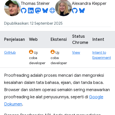
Thomas Steiner
Alexandra Klepper
Dipublikasikan: 12 September 2025
Status
Penjelasan
Web
Ekstensi
Intent
Chrome
GitHub
View
Intent to
Uji
Uji
Experiment
coba
coba
developer
developer
Proofreading adalah proses mencari dan mengoreksi
kesalahan dalam tata bahasa, ejaan, dan tanda baca.
Browser dan sistem operasi semakin sering menawarkan
proofreading ke alat penyusunnya, seperti di
Google
Dokumen
.