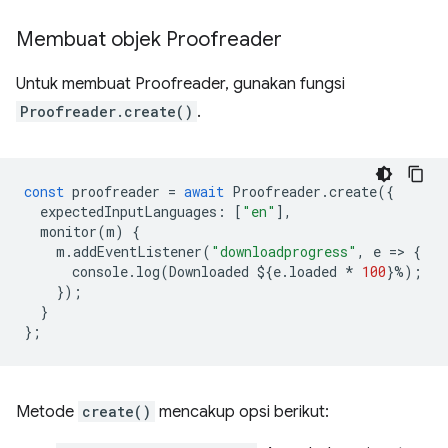
Membuat objek Proofreader
Untuk membuat Proofreader, gunakan fungsi
Proofreader.create()
.
const
proofreader
=
await
Proofreader
.
create
({
expectedInputLanguages
:
[
"en"
],
monitor
(
m
)
{
m
.
addEventListener
(
"downloadprogress"
,
e
=
>
{
console
.
log
(
Downloaded
$
{
e
.
loaded
*
100
}
%
);
});
}
};
Metode
create()
mencakup opsi berikut: