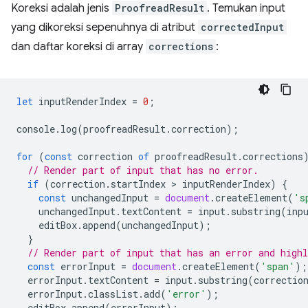
Koreksi adalah jenis
ProofreadResult
. Temukan input
yang dikoreksi sepenuhnya di atribut
correctedInput
dan daftar koreksi di array
corrections
:
let
inputRenderIndex
=
0
;
console
.
log
(
proofreadResult
.
correction
);
for
(
const
correction
of
proofreadResult
.
corrections
// Render part of input that has no error.
if
(
correction
.
startIndex
 > 
inputRenderIndex
)
{
const
unchangedInput
=
document
.
createElement
(
's
unchangedInput
.
textContent
=
input
.
substring
(
inp
editBox
.
append
(
unchangedInput
);
}
// Render part of input that has an error and highl
const
errorInput
=
document
.
createElement
(
'span'
);
errorInput
.
textContent
=
input
.
substring
(
correctio
errorInput
.
classList
.
add
(
'error'
);
editBox
.
append
(
errorInput
);