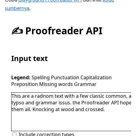
Coba
playground Proofreader API
dan lihat
kode
sumbernya
.