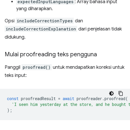
expectedInputLanguages
: Array bahasa input
yang diharapkan.
Opsi
includeCorrectionTypes
dan
includeCorrectionExplanation
dari penjelasan
tidak
didukung.
Mulai proofreading teks pengguna
Panggil
proofread()
untuk mendapatkan koreksi untuk
teks input:
const
proofreadResult
=
await
proofreader
.
proofread
(
'I seen him yesterday at the store, and he bought 
);