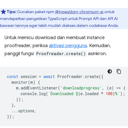
Tips:
Gunakan paket npm
@types/dom-chromium-ai
untuk
mendapatkan pengetikan TypeScript untuk Prompt API dan API AI
bawaan lainnya agar lebih mudah diakses dalam codebase Anda.
Untuk memicu download dan membuat instance
proofreader, periksa
aktivasi pengguna
. Kemudian,
panggil fungsi
Proofreader.create()
asinkron.
const
session
=
await
Proofreader
.
create
({
monitor
(
m
)
{
m
.
addEventListener
(
'downloadprogress'
,
(
e
)
=
>
{
console
.
log
(
`Downloaded 
${
e
.
loaded
*
100
}
%`
);
});
},
...
options
,
});