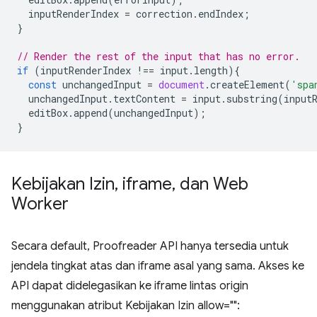
inputRenderIndex
=
correction
.
endIndex
;
}
// Render the rest of the input that has no error.
if
(
inputRenderIndex
!==
input
.
length
){
const
unchangedInput
=
document
.
createElement
(
'spa
unchangedInput
.
textContent
=
input
.
substring
(
input
editBox
.
append
(
unchangedInput
);
}
Kebijakan Izin
,
iframe
,
dan Web
Worker
Secara default, Proofreader API hanya tersedia untuk
jendela tingkat atas dan iframe asal yang sama. Akses ke
API dapat didelegasikan ke iframe lintas origin
menggunakan atribut Kebijakan Izin allow="":