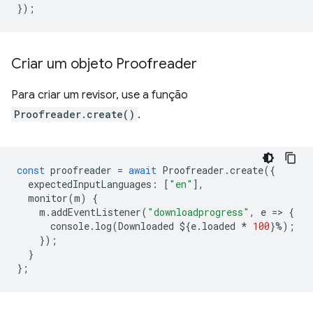
});
Criar um objeto Proofreader
Para criar um revisor, use a função
Proofreader.create()
.
const
proofreader
=
await
Proofreader
.
create
({
expectedInputLanguages
:
[
"en"
],
monitor
(
m
)
{
m
.
addEventListener
(
"downloadprogress"
,
e
=
>
{
console
.
log
(
Downloaded
$
{
e
.
loaded
*
100
}
%
);
});
}
};