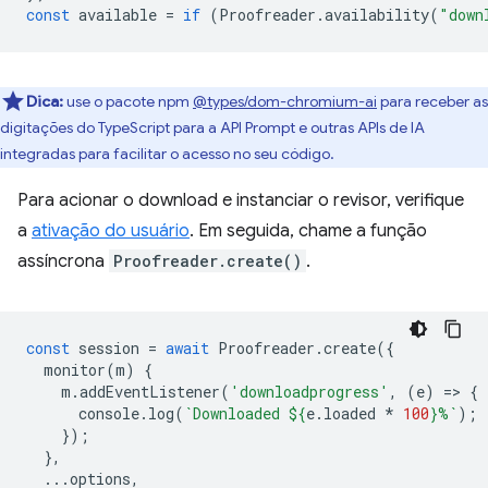
const
available
=
if
(
Proofreader
.
availability
(
"down
Dica:
use o pacote npm
@types/dom-chromium-ai
para receber as
digitações do TypeScript para a API Prompt e outras APIs de IA
integradas para facilitar o acesso no seu código.
Para acionar o download e instanciar o revisor, verifique
a
ativação do usuário
. Em seguida, chame a função
assíncrona
Proofreader.create()
.
const
session
=
await
Proofreader
.
create
({
monitor
(
m
)
{
m
.
addEventListener
(
'downloadprogress'
,
(
e
)
=
>
{
console
.
log
(
`Downloaded 
${
e
.
loaded
*
100
}
%`
);
});
},
...
options
,