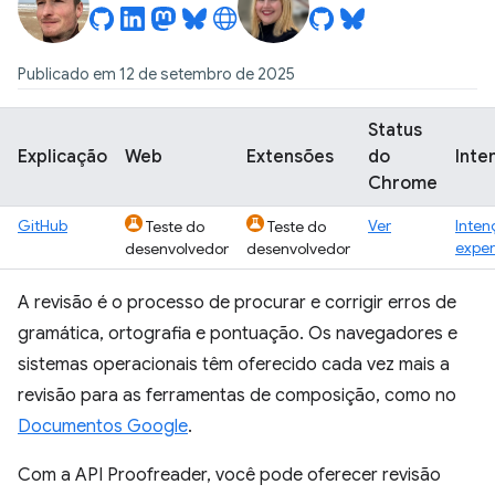
Publicado em 12 de setembro de 2025
Status
Explicação
Web
Extensões
do
Inte
Chrome
GitHub
Ver
Inten
Teste do
Teste do
exper
desenvolvedor
desenvolvedor
A revisão é o processo de procurar e corrigir erros de
gramática, ortografia e pontuação. Os navegadores e
sistemas operacionais têm oferecido cada vez mais a
revisão para as ferramentas de composição, como no
Documentos Google
.
Com a API Proofreader, você pode oferecer revisão