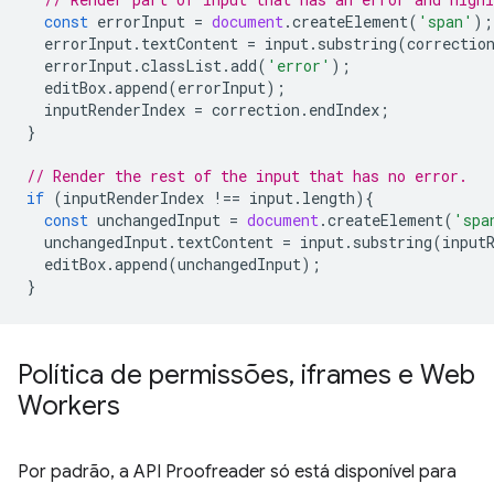
const
errorInput
=
document
.
createElement
(
'span'
);
errorInput
.
textContent
=
input
.
substring
(
correctio
errorInput
.
classList
.
add
(
'error'
);
editBox
.
append
(
errorInput
);
inputRenderIndex
=
correction
.
endIndex
;
}
// Render the rest of the input that has no error.
if
(
inputRenderIndex
!==
input
.
length
){
const
unchangedInput
=
document
.
createElement
(
'spa
unchangedInput
.
textContent
=
input
.
substring
(
input
editBox
.
append
(
unchangedInput
);
}
Política de permissões
,
iframes e Web
Workers
Por padrão, a API Proofreader só está disponível para