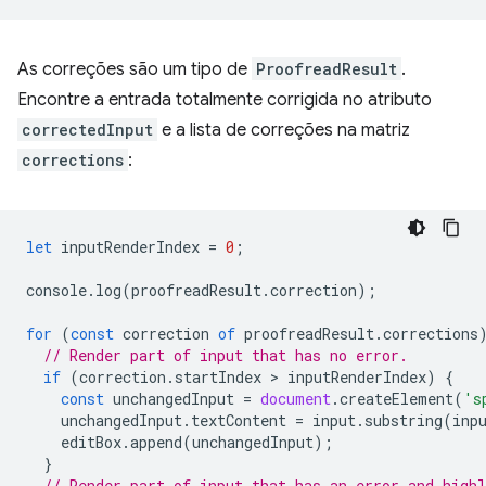
As correções são um tipo de
ProofreadResult
.
Encontre a entrada totalmente corrigida no atributo
correctedInput
e a lista de correções na matriz
corrections
:
let
inputRenderIndex
=
0
;
console
.
log
(
proofreadResult
.
correction
);
for
(
const
correction
of
proofreadResult
.
corrections
// Render part of input that has no error.
if
(
correction
.
startIndex
 > 
inputRenderIndex
)
{
const
unchangedInput
=
document
.
createElement
(
's
unchangedInput
.
textContent
=
input
.
substring
(
inp
editBox
.
append
(
unchangedInput
);
}
// Render part of input that has an error and highl