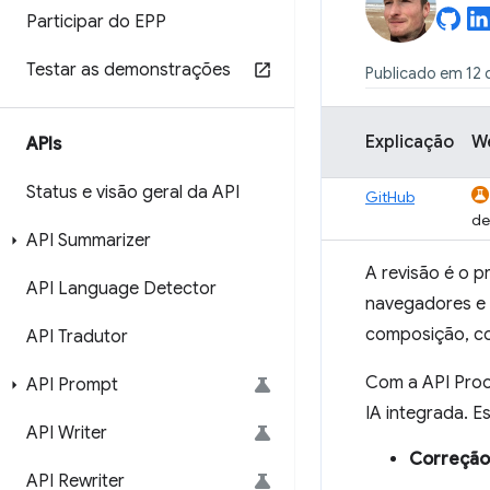
Participar do EPP
Testar as demonstrações
Publicado em 12
Explicação
W
APIs
Status e visão geral da API
GitHub
de
API Summarizer
A revisão é o p
API Language Detector
navegadores e 
composição, 
API Tradutor
Com a API Proo
API Prompt
IA integrada. E
API Writer
Correção
API Rewriter