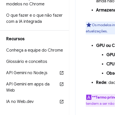
ainda não
modelos no Chrome
Armazen
O que fazer e o que não fazer
com a IA integrada
Os modelos in
atualizações.
Recursos
GPU ou 
Conheça a equipe do Chrome
GPU
Glossário e conceitos
CPU
API Gemini no Node
.
js
Obs
Rede
: da
API Gemini em apps da
Web
**Termo prin
IA no Web
.
dev
tendem a ser não 