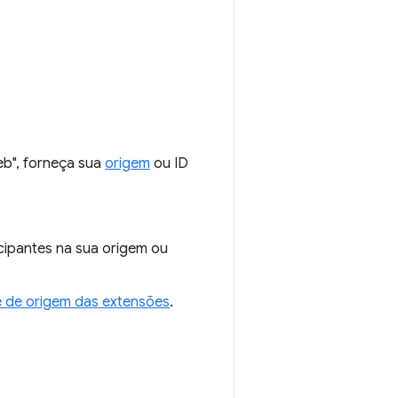
b", forneça sua
origem
ou ID
cipantes na sua origem ou
e de origem das extensões
.