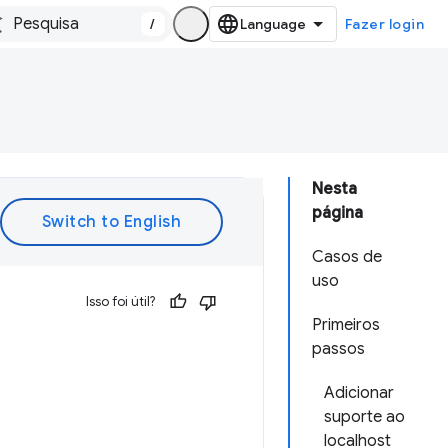
/
Fazer login
Nesta
página
Casos de
uso
Isso foi útil?
Primeiros
passos
Adicionar
suporte ao
localhost