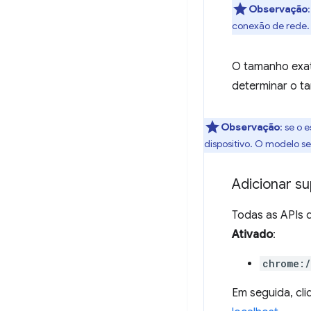
Observação
conexão de rede.
O tamanho exat
determinar o t
Observação
: se o
dispositivo. O modelo s
Adicionar su
Todas as APIs d
Ativado
:
chrome:
Em seguida, cl