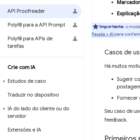
Marcado
API Proofreader
Explicaçã
Polyfill para a API Prompt
Importante
: o mode
People + AI
para conferi
Polyfill para APIs de
tarefas
Casos de u
Há muitos moti
Crie com IA
Sugerir c
Estudos de caso
postagem
Traduzir no dispositivo
Fornecer 
IA do lado do cliente ou do
Seu caso de us
servidor
feedback.
Extensões e IA
Primeiros