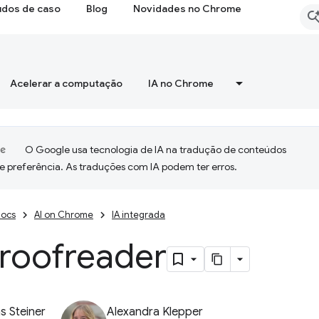
udos de caso
Blog
Novidades no Chrome
Acelerar a computação
IA no Chrome
O Google usa tecnologia de IA na tradução de conteúdos
e preferência. As traduções com IA podem ter erros.
ocs
AI on Chrome
IA integrada
Proofreader
 Steiner
Alexandra Klepper