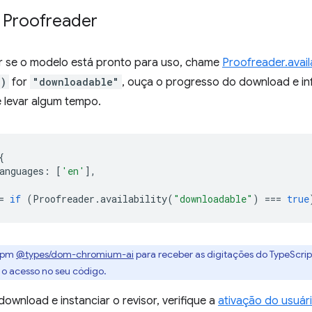
I Proofreader
r se o modelo está pronto para uso, chame
Proofreader.availa
()
for
"downloadable"
, ouça o progresso do download e inf
levar algum tempo.
{
anguages
:
[
'en'
],
=
if
(
Proofreader
.
availability
(
"downloadable"
)
===
true
 npm
@types/dom-chromium-ai
para receber as digitações do TypeScript
r o acesso no seu código.
download e instanciar o revisor, verifique a
ativação do usuár