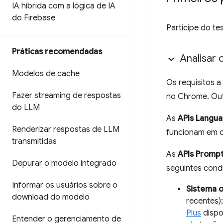
IA híbrida com a lógica de IA
do Firebase
Participe do te
Práticas recomendadas
Analisar 
Modelos de cache
Os requisitos 
Fazer streaming de respostas
no Chrome. Out
do LLM
As
APIs Langu
Renderizar respostas de LLM
funcionam em d
transmitidas
As
APIs Promp
Depurar o modelo integrado
seguintes cond
Informar os usuários sobre o
Sistema o
download do modelo
recentes)
Plus
dispo
Entender o gerenciamento de