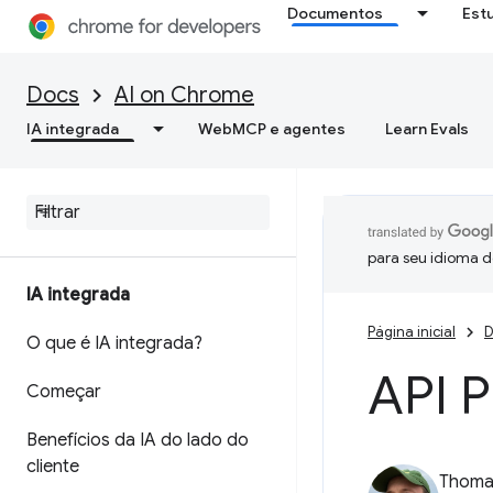
Documentos
Est
Docs
AI on Chrome
IA integrada
WebMCP e agentes
Learn Evals
para seu idioma d
IA integrada
Página inicial
D
O que é IA integrada?
API 
Começar
Benefícios da IA do lado do
cliente
Thomas