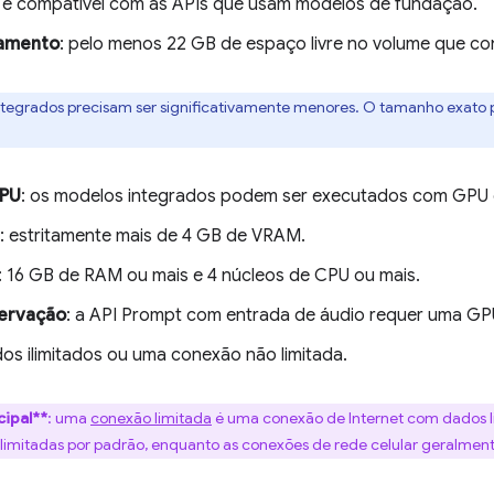
 é compatível com as APIs que usam modelos de fundação.
amento
: pelo menos 22 GB de espaço livre no volume que co
tegrados precisam ser significativamente menores. O tamanho exato
CPU
: os modelos integrados podem ser executados com GPU
: estritamente mais de 4 GB de VRAM.
: 16 GB de RAM ou mais e 4 núcleos de CPU ou mais.
ervação
: a API Prompt com entrada de áudio requer uma GP
dos ilimitados ou uma conexão não limitada.
cipal**
: uma
conexão limitada
é uma conexão de Internet com dados li
limitadas por padrão, enquanto as conexões de rede celular geralment