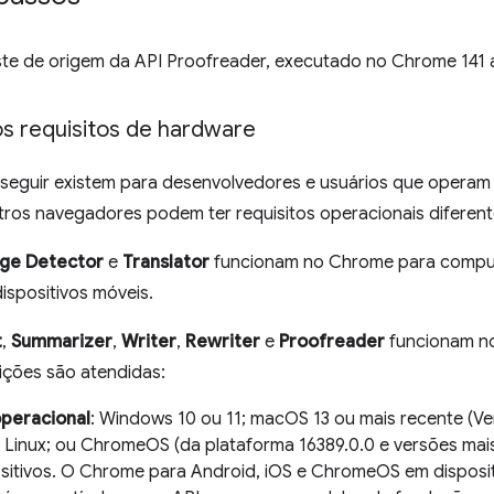
ste de origem da API Proofreader, executado no Chrome 141 
os requisitos de hardware
a seguir existem para desenvolvedores e usuários que operam
ros navegadores podem ter requisitos operacionais diferent
age Detector
e
Translator
funcionam no Chrome para comput
ispositivos móveis.
t
,
Summarizer
,
Writer
,
Rewriter
e
Proofreader
funcionam n
ições são atendidas:
peracional
: Windows 10 ou 11; macOS 13 ou mais recente (Ve
; Linux; ou ChromeOS (da plataforma 16389.0.0 e versões ma
sitivos. O Chrome para Android, iOS e ChromeOS em dispos