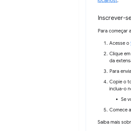
localhost
.
Inscrever-s
Para começar a 
Acesse o
Clique e
da exten
Para envia
Copie o t
inclua-o 
Se v
Comece a 
Saiba mais so