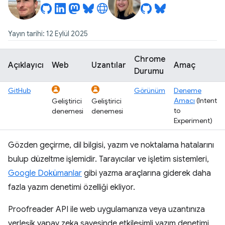
Yayın tarihi: 12 Eylül 2025
Chrome
Açıklayıcı
Web
Uzantılar
Amaç
Durumu
GitHub
Görünüm
Deneme
Amacı
(Intent
Geliştirici
Geliştirici
to
denemesi
denemesi
Experiment)
Gözden geçirme, dil bilgisi, yazım ve noktalama hatalarını
bulup düzeltme işlemidir. Tarayıcılar ve işletim sistemleri,
Google Dokümanlar
gibi yazma araçlarına giderek daha
fazla yazım denetimi özelliği ekliyor.
Proofreader API ile web uygulamanıza veya uzantınıza
yerleşik yapay zeka sayesinde etkileşimli yazım denetimi