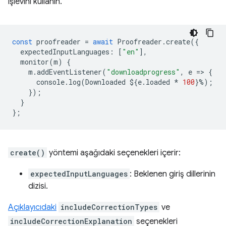
işlevini kullanın.
const
proofreader
=
await
Proofreader
.
create
({
expectedInputLanguages
:
[
"en"
],
monitor
(
m
)
{
m
.
addEventListener
(
"downloadprogress"
,
e
=
>
{
console
.
log
(
Downloaded
$
{
e
.
loaded
*
100
}
%
);
});
}
};
create()
yöntemi aşağıdaki seçenekleri içerir:
expectedInputLanguages
: Beklenen giriş dillerinin
dizisi.
Açıklayıcıdaki
includeCorrectionTypes
ve
includeCorrectionExplanation
seçenekleri