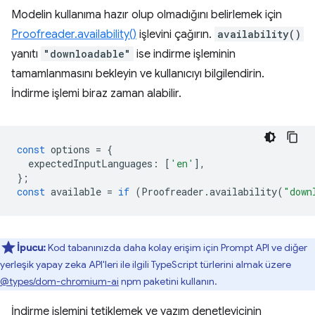
Modelin kullanıma hazır olup olmadığını belirlemek için
Proofreader.availability()
işlevini çağırın.
availability()
yanıtı
"downloadable"
ise indirme işleminin
tamamlanmasını bekleyin ve kullanıcıyı bilgilendirin.
İndirme işlemi biraz zaman alabilir.
const
options
=
{
expectedInputLanguages
:
[
'en'
],
};
const
available
=
if
(
Proofreader
.
availability
(
"down
İpucu:
Kod tabanınızda daha kolay erişim için Prompt API ve diğer
yerleşik yapay zeka API'leri ile ilgili TypeScript türlerini almak üzere
@types/dom-chromium-ai
npm paketini kullanın.
İndirme işlemini tetiklemek ve yazım denetleyicinin