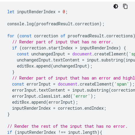
let
inputRenderIndex
=
0
;
console
.
log
(
proofreadResult
.
correction
);
for
(
const
correction
of
proofreadResult
.
corrections
// Render part of input that has no error.
if
(
correction
.
startIndex
 > 
inputRenderIndex
)
{
const
unchangedInput
=
document
.
createElement
(
's
unchangedInput
.
textContent
=
input
.
substring
(
inp
editBox
.
append
(
unchangedInput
);
}
// Render part of input that has an error and highl
const
errorInput
=
document
.
createElement
(
'span'
);
errorInput
.
textContent
=
input
.
substring
(
correctio
errorInput
.
classList
.
add
(
'error'
);
editBox
.
append
(
errorInput
);
inputRenderIndex
=
correction
.
endIndex
;
}
// Render the rest of the input that has no error.
if
(
inputRenderIndex
!==
input
.
length
){