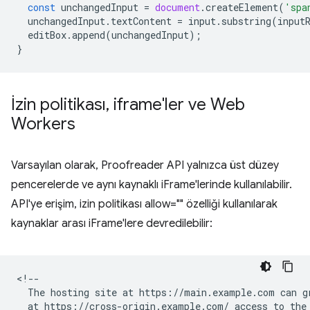
const
unchangedInput
=
document
.
createElement
(
'spa
unchangedInput
.
textContent
=
input
.
substring
(
input
editBox
.
append
(
unchangedInput
);
}
İzin politikası
,
iframe'ler ve Web
Workers
Varsayılan olarak, Proofreader API yalnızca üst düzey
pencerelerde ve aynı kaynaklı iFrame'lerinde kullanılabilir.
API'ye erişim, izin politikası allow="" özelliği kullanılarak
kaynaklar arası iFrame'lere devredilebilir:
<!--

  The hosting site at https://main.example.com can gr
  at https://cross-origin.example.com/ access to the 