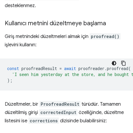
desteklenmez.
Kullanıcı metnini düzeltmeye başlama
Giriş metnindeki düzeltmeleri almak için
proofread()
işlevini kullanın:
const
proofreadResult
=
await
proofreader
.
proofread
(
'I seen him yesterday at the store, and he bought 
);
Düzeltmeler, bir
ProofreadResult
türüdür. Tamamen
düzeltilmiş girişi
correctedInput
özelliğinde, düzeltme
listesini ise
corrections
dizisinde bulabilirsiniz: