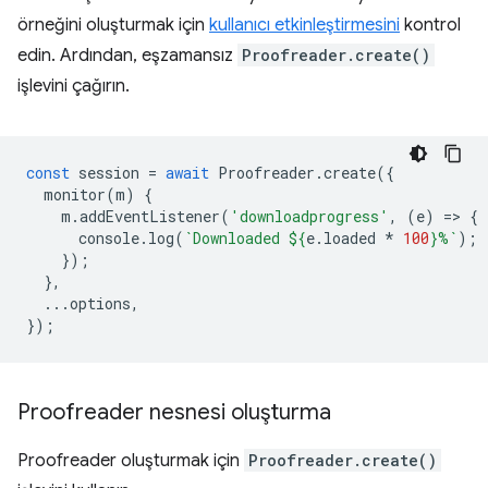
örneğini oluşturmak için
kullanıcı etkinleştirmesini
kontrol
edin. Ardından, eşzamansız
Proofreader.create()
işlevini çağırın.
const
session
=
await
Proofreader
.
create
({
monitor
(
m
)
{
m
.
addEventListener
(
'downloadprogress'
,
(
e
)
=
>
{
console
.
log
(
`Downloaded 
${
e
.
loaded
*
100
}
%`
);
});
},
...
options
,
});
Proofreader nesnesi oluşturma
Proofreader oluşturmak için
Proofreader.create()