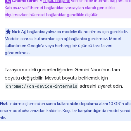
Önemli terim
: A
ölçülü bağlantı
veri sınırlı bir internet bağlantısıdı
Kablosuz ve Ethernet bağlantıları varsayılan olarak genellikle
ölçülmezken hücresel bağlantılar genellikle ölçülür.
Not
: Ağ bağlantısı yalnızca modelin ilk indirilmesi için gereklidir.
Modelin sonraki kullanımları için ağ bağlantısı gerekmez. Model
kullanılırken Google'a veya herhangi bir üçüncü tarafa veri
gönderilmez.
Tarayıcı modeli güncellediğinden Gemini Nano'nun tam
boyutu değişebilir. Mevcut boyutu belirlemek için
chrome://on-device-internals
adresini ziyaret edin.
Not
: İndirme işleminden sonra kullanılabilir depolama alanı 10 GB'ın alt
erse model cihazınızdan kaldırılır. Koşullar karşılandığında model yeni
ilir.